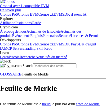
Cronos
Layer 1 compatible EVM
En savoir plus
Cronos PoS
Cronos EVM
Cronos zkEVM
SDK d'agent IA
Explorer
Affiliation
Institutions
Garde
Crypto.com
À propos de nous
Actualités de la société
Actualités des
produits
Événements
Emplois
Partenaires
Sécurité
Licences & Permis
Développeurs
Cronos PoS
Cronos EVM
Cronos zkEVM
SDK Pay
SDK d'agent
IA
MCP Servers
Trading Skill Repo
Learn
Learn
Bitcoin
Recherche
Actualités du marché
GLOSSAIRE
Feuille de Merkle
Feuille de Merkle
Une feuille de Merkle est le
nœud
le plus bas d’un
arbre de Merkle
,