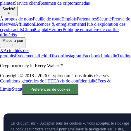
plaintes
Service client
Resumen de criptomonedas
Société
+
À propos de nous
Feuille de route
Emplois
Partenaires
Sécurité
Preuve de
réserves
Affiliation
Licences & enregistrements
Hub d'exploration des
crypto-actifs
Climat
Capital
Vérifier
Politique en matière de conflits
d’intérêts
Mises à jour
+
X
Actualités des
produits
Événements
Reddit
Discord
Instagram
Facebook
Linkedin
Tradin
Cryptocurrency in Every Wallet™
Copyright © 2018 - 2026 Crypto.com. Tous droits réservés.
Conditions générales de l'EEE
Avis de confidentialité
Fees &
Limits
Statut
Préférences de cookies
En cliquant sur « Accepter tous les cookies », vous acceptez le stockage
de cookies sur votre appareil pour améliorer la navigation sur le site,