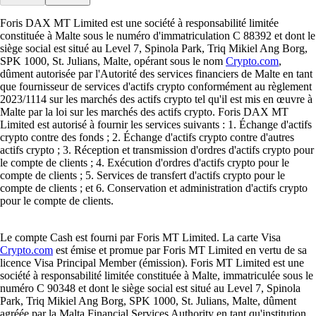
Foris DAX MT Limited est une société à responsabilité limitée
constituée à Malte sous le numéro d'immatriculation C 88392 et dont le
siège social est situé au Level 7, Spinola Park, Triq Mikiel Ang Borg,
SPK 1000, St. Julians, Malte, opérant sous le nom
Crypto.com
,
dûment autorisée par l'Autorité des services financiers de Malte en tant
que fournisseur de services d'actifs crypto conformément au règlement
2023/1114 sur les marchés des actifs crypto tel qu'il est mis en œuvre à
Malte par la loi sur les marchés des actifs crypto. Foris DAX MT
Limited est autorisé à fournir les services suivants : 1. Échange d'actifs
crypto contre des fonds ; 2. Échange d'actifs crypto contre d'autres
actifs crypto ; 3. Réception et transmission d'ordres d'actifs crypto pour
le compte de clients ; 4. Exécution d'ordres d'actifs crypto pour le
compte de clients ; 5. Services de transfert d'actifs crypto pour le
compte de clients ; et 6. Conservation et administration d'actifs crypto
pour le compte de clients.
Le compte Cash est fourni par Foris MT Limited. La carte Visa
Crypto.com
est émise et promue par Foris MT Limited en vertu de sa
licence Visa Principal Member (émission). Foris MT Limited est une
société à responsabilité limitée constituée à Malte, immatriculée sous le
numéro C 90348 et dont le siège social est situé au Level 7, Spinola
Park, Triq Mikiel Ang Borg, SPK 1000, St. Julians, Malte, dûment
agréée par la Malta Financial Services Authority en tant qu'institution