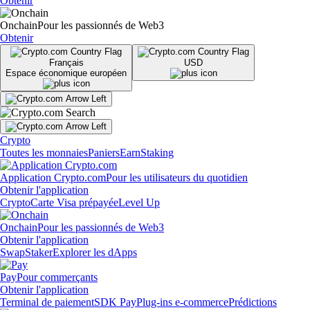
Obtenir
Onchain
Pour les passionnés de Web3
Obtenir
Français
USD
Espace économique européen
Crypto
Toutes les monnaies
Paniers
Earn
Staking
Application Crypto.com
Pour les utilisateurs du quotidien
Obtenir l'application
Crypto
Carte Visa prépayée
Level Up
Onchain
Pour les passionnés de Web3
Obtenir l'application
Swap
Staker
Explorer les dApps
Pay
Pour commerçants
Obtenir l'application
Terminal de paiement
SDK Pay
Plug-ins e-commerce
Prédictions