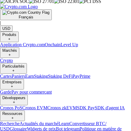
Français
|
USD
Produits
+
Application Crypto.com
Onchain
Level Up
Marchés
+
Crypto
Particularités
+
Cartes
Paniers
Earn
Staking
Staking DeFi
Pay
Prime
Entreprises
+
Garde
Pay pour commerçant
Développeurs
+
Cronos PoS
Cronos EVM
Cronos zkEVM
SDK Pay
SDK d'agent IA
Ressources
+
Recherche
Actualités du marché
Learn
Convertisseur BTC/
USD
Glossaire
Widgets de prix
Bot telegram
Politique en matière de