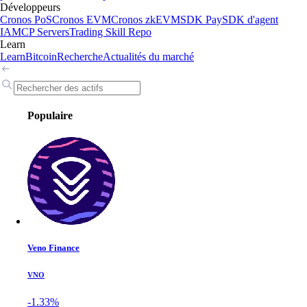
Développeurs
Cronos PoS
Cronos EVM
Cronos zkEVM
SDK Pay
SDK d'agent
IA
MCP Servers
Trading Skill Repo
Learn
Learn
Bitcoin
Recherche
Actualités du marché
Populaire
Veno Finance
VNO
-1.33%