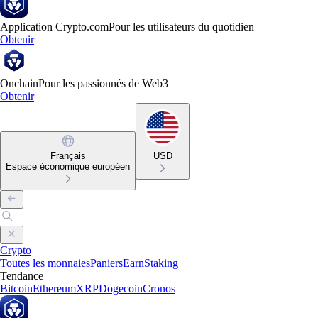
Application Crypto.com
Pour les utilisateurs du quotidien
Obtenir
Onchain
Pour les passionnés de Web3
Obtenir
Français
USD
Espace économique européen
Crypto
Toutes les monnaies
Paniers
Earn
Staking
Tendance
Bitcoin
Ethereum
XRP
Dogecoin
Cronos