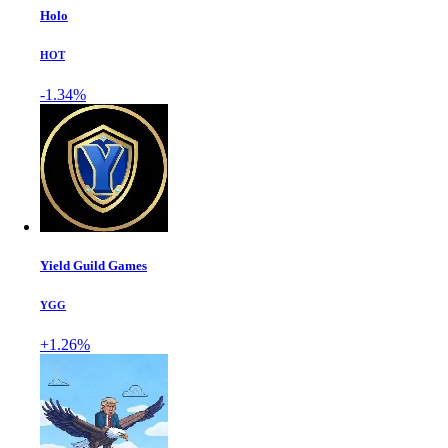
Holo
HOT
-1.34%
Yield Guild Games
YGG
+1.26%