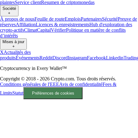
plaintes
Service client
Resumen de criptomonedas
Société
+
À propos de nous
Feuille de route
Emplois
Partenaires
Sécurité
Preuve de
réserves
Affiliation
Licences & enregistrements
Hub d'exploration des
crypto-actifs
Climat
Capital
Vérifier
Politique en matière de conflits
d’intérêts
Mises à jour
+
X
Actualités des
produits
Événements
Reddit
Discord
Instagram
Facebook
Linkedin
Tradin
Cryptocurrency in Every Wallet™
Copyright © 2018 - 2026 Crypto.com. Tous droits réservés.
Conditions générales de l'EEE
Avis de confidentialité
Fees &
Limits
Statut
Préférences de cookies