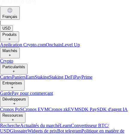
Français
|
USD
Produits
+
Application Crypto.com
Onchain
Level Up
Marchés
+
Crypto
Particularités
+
Cartes
Paniers
Earn
Staking
Staking DeFi
Pay
Prime
Entreprises
+
Garde
Pay pour commerçant
Développeurs
+
Cronos PoS
Cronos EVM
Cronos zkEVM
SDK Pay
SDK d'agent IA
Ressources
+
Recherche
Actualités du marché
Learn
Convertisseur BTC/
USD
Glossaire
Widgets de prix
Bot telegram
Politique en matière de