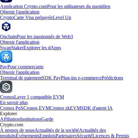
Application Crypto.com
Pour les utilisateurs du quotidien
Obtenir l'application
Crypto
Carte Visa prépayée
Level Up
Onchain
Pour les passionnés de Web3
Obtenir l'application
Swap
Staker
Explorer les dApps
Pay
Pour commerçants
Obtenir l'application
Terminal de paiement
SDK Pay
Plug-ins e-commerce
Prédictions
Cronos
Layer 1 compatible EVM
En savoir plus
Cronos PoS
Cronos EVM
Cronos zkEVM
SDK d'agent IA
Explorer
Affiliation
Institutions
Garde
Crypto.com
À propos de nous
Actualités de la société
Actualités des
produits
Événements
Emplois
Partenaires
Sécurité
Licences & Permis