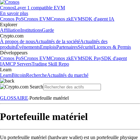
Cronos
Layer 1 compatible EVM
En savoir plus
Cronos PoS
Cronos EVM
Cronos zkEVM
SDK d'agent IA
Explorer
Affiliation
Institutions
Garde
Crypto.com
À propos de nous
Actualités de la société
Actualités des
produits
Événements
Emplois
Partenaires
Sécurité
Licences & Permis
Développeurs
Cronos PoS
Cronos EVM
Cronos zkEVM
SDK Pay
SDK d'agent
IA
MCP Servers
Trading Skill Repo
Learn
Learn
Bitcoin
Recherche
Actualités du marché
GLOSSAIRE
Portefeuille matériel
Portefeuille matériel
Un portefeuille matériel (hardware wallet) est un portefeuille physique