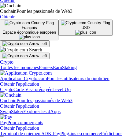
Obtenir
Onchain
Pour les passionnés de Web3
Obtenir
Français
USD
Espace économique européen
Crypto
Toutes les monnaies
Paniers
Earn
Staking
Application Crypto.com
Pour les utilisateurs du quotidien
Obtenir l'application
Crypto
Carte Visa prépayée
Level Up
Onchain
Pour les passionnés de Web3
Obtenir l'application
Swap
Staker
Explorer les dApps
Pay
Pour commerçants
Obtenir l'application
Terminal de paiement
SDK Pay
Plug-ins e-commerce
Prédictions