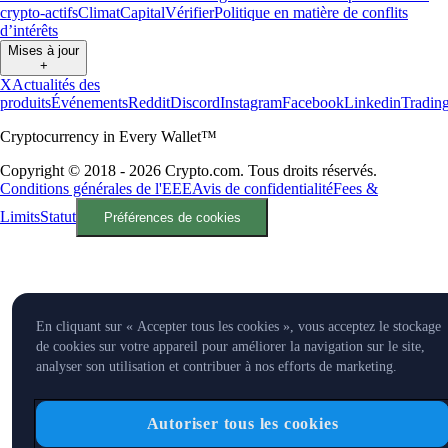
crypto-actifs
Climat
Capital
Vérifier
Politique en matière de conflits
d’intérêts
Mises à jour
+
X
Actualités des
produits
Événements
Reddit
Discord
Instagram
Facebook
Linkedin
Tradin
Cryptocurrency in Every Wallet™
Copyright © 2018 - 2026 Crypto.com. Tous droits réservés.
Conditions générales de l'EEE
Avis de confidentialité
Fees &
Limits
Statut
Préférences de cookies
En cliquant sur « Accepter tous les cookies », vous acceptez le stockage
de cookies sur votre appareil pour améliorer la navigation sur le site,
analyser son utilisation et contribuer à nos efforts de marketing.
Autoriser tous les cookies