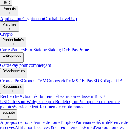
USD
Produits
+
Application Crypto.com
Onchain
Level Up
Marchés
+
Crypto
Particularités
+
Cartes
Paniers
Earn
Staking
Staking DeFi
Pay
Prime
Entreprises
+
Garde
Pay pour commerçant
Développeurs
+
Cronos PoS
Cronos EVM
Cronos zkEVM
SDK Pay
SDK d'agent IA
Ressources
+
Recherche
Actualités du marché
Learn
Convertisseur BTC/
USD
Glossaire
Widgets de prix
Bot telegram
Politique en matière de
plaintes
Service client
Resumen de criptomonedas
Société
+
À propos de nous
Feuille de route
Emplois
Partenaires
Sécurité
Preuve de
réserves
Affiliation
Licences & enregistrements
Hub d'exploration des