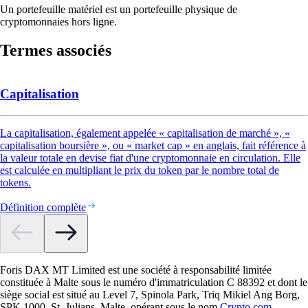
Un portefeuille matériel est un portefeuille physique de
cryptomonnaies hors ligne.
Termes associés
Capitalisation
La capitalisation, également appelée « capitalisation de marché », «
capitalisation boursière », ou « market cap » en anglais, fait référence à
la valeur totale en devise fiat d'une cryptomonnaie en circulation. Elle
est calculée en multipliant le prix du token par le nombre total de
tokens.
Définition complète
Foris DAX MT Limited est une société à responsabilité limitée
constituée à Malte sous le numéro d'immatriculation C 88392 et dont le
siège social est situé au Level 7, Spinola Park, Triq Mikiel Ang Borg,
SPK 1000, St. Julians, Malte, opérant sous le nom
Crypto.com
,