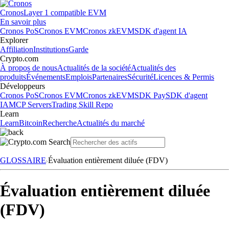
Cronos
Layer 1 compatible EVM
En savoir plus
Cronos PoS
Cronos EVM
Cronos zkEVM
SDK d'agent IA
Explorer
Affiliation
Institutions
Garde
Crypto.com
À propos de nous
Actualités de la société
Actualités des
produits
Événements
Emplois
Partenaires
Sécurité
Licences & Permis
Développeurs
Cronos PoS
Cronos EVM
Cronos zkEVM
SDK Pay
SDK d'agent
IA
MCP Servers
Trading Skill Repo
Learn
Learn
Bitcoin
Recherche
Actualités du marché
GLOSSAIRE
Évaluation entièrement diluée (FDV)
Évaluation entièrement diluée
(FDV)