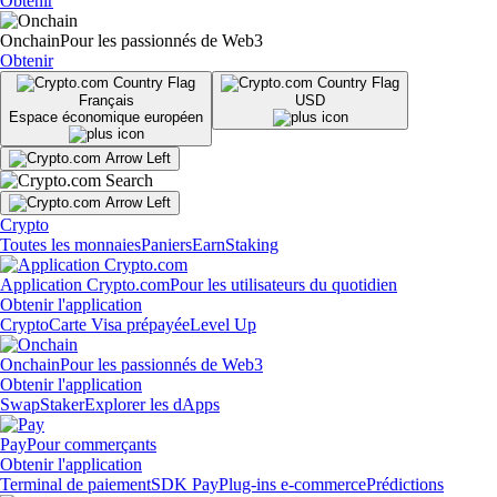
Obtenir
Onchain
Pour les passionnés de Web3
Obtenir
Français
USD
Espace économique européen
Crypto
Toutes les monnaies
Paniers
Earn
Staking
Application Crypto.com
Pour les utilisateurs du quotidien
Obtenir l'application
Crypto
Carte Visa prépayée
Level Up
Onchain
Pour les passionnés de Web3
Obtenir l'application
Swap
Staker
Explorer les dApps
Pay
Pour commerçants
Obtenir l'application
Terminal de paiement
SDK Pay
Plug-ins e-commerce
Prédictions