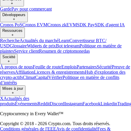
+
Garde
Pay pour commerçant
Développeurs
+
Cronos PoS
Cronos EVM
Cronos zkEVM
SDK Pay
SDK d'agent IA
Ressources
+
Recherche
Actualités du marché
Learn
Convertisseur BTC/
USD
Glossaire
Widgets de prix
Bot telegram
Politique en matière de
plaintes
Service client
Resumen de criptomonedas
Société
+
À propos de nous
Feuille de route
Emplois
Partenaires
Sécurité
Preuve de
réserves
Affiliation
Licences & enregistrements
Hub d'exploration des
crypto-actifs
Climat
Capital
Vérifier
Politique en matière de conflits
d’intérêts
Mises à jour
+
X
Actualités des
produits
Événements
Reddit
Discord
Instagram
Facebook
Linkedin
Tradin
Cryptocurrency in Every Wallet™
Copyright © 2018 - 2026 Crypto.com. Tous droits réservés.
Conditions générales de l'EEE
Avis de confidentialité
Fees &