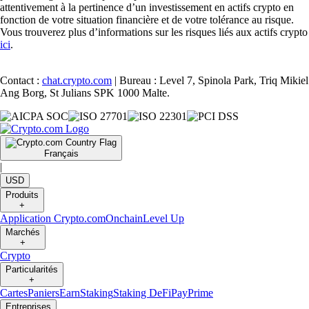
attentivement à la pertinence d’un investissement en actifs crypto en
fonction de votre situation financière et de votre tolérance au risque.
Vous trouverez plus d’informations sur les risques liés aux actifs crypto
ici
.
Contact :
chat.crypto.com
| Bureau : Level 7, Spinola Park, Triq Mikiel
Ang Borg, St Julians SPK 1000 Malte.
Français
|
USD
Produits
+
Application Crypto.com
Onchain
Level Up
Marchés
+
Crypto
Particularités
+
Cartes
Paniers
Earn
Staking
Staking DeFi
Pay
Prime
Entreprises