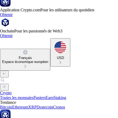
Application Crypto.com
Pour les utilisateurs du quotidien
Obtenir
Onchain
Pour les passionnés de Web3
Obtenir
Français
USD
Espace économique européen
Crypto
Toutes les monnaies
Paniers
Earn
Staking
Tendance
Bitcoin
Ethereum
XRP
Dogecoin
Cronos