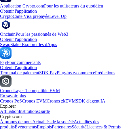
Application Crypto.com
Pour les utilisateurs du quotidien
Obtenir l'application
Crypto
Carte Visa prépayée
Level Up
Onchain
Pour les passionnés de Web3
Obtenir l'application
Swap
Staker
Explorer les dApps
Pay
Pour commerçants
Obtenir l'application
Terminal de paiement
SDK Pay
Plug-ins e-commerce
Prédictions
Cronos
Layer 1 compatible EVM
En savoir plus
Cronos PoS
Cronos EVM
Cronos zkEVM
SDK d'agent IA
Explorer
Affiliation
Institutions
Garde
Crypto.com
À propos de nous
Actualités de la société
Actualités des
produits
Événements
Emplois
Partenaires
Sécurité
Licences & Permis