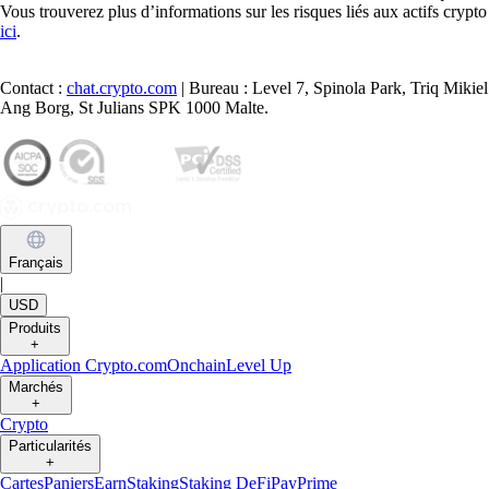
Vous trouverez plus d’informations sur les risques liés aux actifs crypto
ici
.
Contact :
chat.crypto.com
| Bureau : Level 7, Spinola Park, Triq Mikiel
Ang Borg, St Julians SPK 1000 Malte.
Français
|
USD
Produits
+
Application Crypto.com
Onchain
Level Up
Marchés
+
Crypto
Particularités
+
Cartes
Paniers
Earn
Staking
Staking DeFi
Pay
Prime