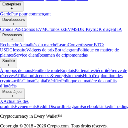
Entreprises
+
Garde
Pay pour commerçant
Développeurs
+
Cronos PoS
Cronos EVM
Cronos zkEVM
SDK Pay
SDK d'agent IA
Ressources
+
Recherche
Actualités du marché
Learn
Convertisseur BTC/
USD
Glossaire
Widgets de prix
Bot telegram
Politique en matière de
plaintes
Service client
Resumen de criptomonedas
Société
+
À propos de nous
Feuille de route
Emplois
Partenaires
Sécurité
Preuve de
réserves
Affiliation
Licences & enregistrements
Hub d'exploration des
crypto-actifs
Climat
Capital
Vérifier
Politique en matière de conflits
d’intérêts
Mises à jour
+
X
Actualités des
produits
Événements
Reddit
Discord
Instagram
Facebook
Linkedin
Tradin
Cryptocurrency in Every Wallet™
Copyright © 2018 - 2026 Crypto.com. Tous droits réservés.