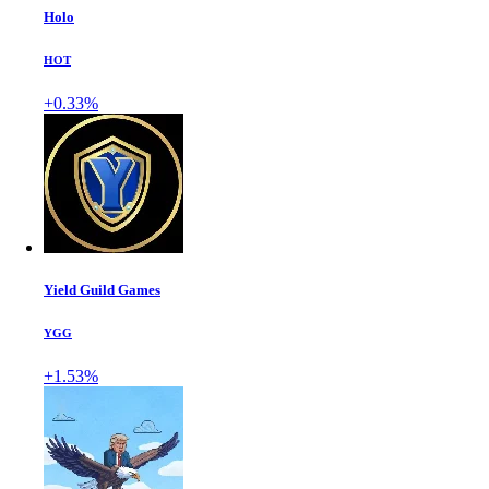
Holo
HOT
+0.33%
Yield Guild Games
YGG
+1.53%