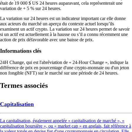
était de 19 000 $ US 24 heures auparavant, cela représenterait une
variation de + 5 % sur 24 heures.
La variation sur 24 heures est un indicateur important car elle donne
aux acteurs du marché un aperçu du contexte actuel lorsqu’ils
examinent un actif crypto. La variation sur 24 heures permet de savoir
si un actif est actuellement à la hausse ou s’il a connu récemment une
action de prix défavorable avec une baisse de prix.
Informations clés
24H Change, qui est l'abréviation de « 24-Hour Change », indique la
différence de prix en pourcentage d'une crypto-monnaie ou d'un jeton
non fongible (NFT) sur le marché sur une période de 24 heures.
Termes associés
Capitalisation
La capitalisation, également appelée « capitalisation de marché », «
capitalisation boursière », ou « market cap » en anglais, fait référence à
la valeur totale en devise fiat d'une cryptomonnaie en circulation. Elle