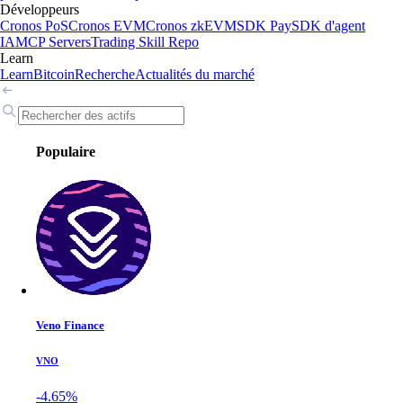
Développeurs
Cronos PoS
Cronos EVM
Cronos zkEVM
SDK Pay
SDK d'agent
IA
MCP Servers
Trading Skill Repo
Learn
Learn
Bitcoin
Recherche
Actualités du marché
Populaire
Veno Finance
VNO
-4.65%