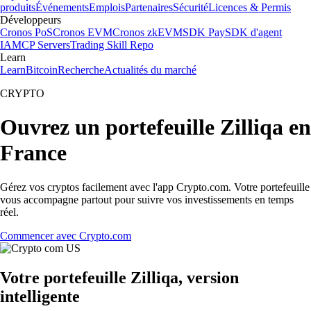
produits
Événements
Emplois
Partenaires
Sécurité
Licences & Permis
Développeurs
Cronos PoS
Cronos EVM
Cronos zkEVM
SDK Pay
SDK d'agent
IA
MCP Servers
Trading Skill Repo
Learn
Learn
Bitcoin
Recherche
Actualités du marché
CRYPTO
Ouvrez un portefeuille Zilliqa en
France
Gérez vos cryptos facilement avec l'app Crypto.com. Votre portefeuille
vous accompagne partout pour suivre vos investissements en temps
réel.
Commencer avec Crypto.com
Votre portefeuille Zilliqa, version
intelligente