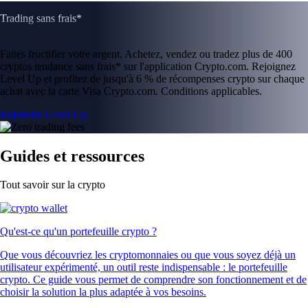
Trading sans frais*
Faites fructifier votre argent. Achetez, vendez ou tradez plus de 400
cryptos tendance sans frais* sur l'application Crypto.com. Rejoignez
Level Up et profitez de jusqu'à 6 % de récompenses crypto sur chaque
achat avec la carte Visa Crypto.com. Conditions applicables.
Rejoindre Level Up
Guides et ressources
Tout savoir sur la crypto
Qu'est-ce qu'un portefeuille crypto ?
Que vous découvriez les cryptomonnaies ou que vous soyez déjà un
utilisateur expérimenté, un outil reste indispensable : le portefeuille
crypto. Ce guide vous permet de comprendre son fonctionnement et de
choisir la solution la plus adaptée à vos besoins.