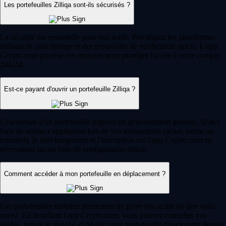
Les portefeuilles Zilliqa sont-ils sécurisés ?
La sécurité est essentielle pour vos actifs. Privilégiez les plateformes
utilisant le cold storage et des protocoles de vérification stricts. L'app
Crypto.com priorise ces mesures pour protéger l'accès à votre compte
24h/24.
Est-ce payant d'ouvrir un portefeuille Zilliqa ?
L'ouverture d'un portefeuille logiciel est généralement gratuite. Si des
frais de réseau s'appliquent lors de vos transactions (achat, vente ou
transfert), le téléchargement et l'inscription sur l'app Crypto.com ne
nécessitent aucun frais de configuration initial.
Comment accéder à mon portefeuille en déplacement ?
Les portefeuilles mobiles permettent de gérer vos actifs où que vous
soyez. En installant l'app Crypto.com, vous pouvez consulter vos
soldes, suivre le marché et piloter votre portefeuille directement depuis