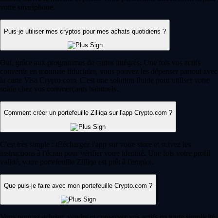
votre smartphone.
Puis-je utiliser mes cryptos pour mes achats quotidiens ?
Oui, grâce aux programmes de cartes intégrés. Une fois vos actifs
convertis en monnaie fiduciaire, vous pouvez les dépenser partout avec
la carte Visa Crypto.com. C'est une solution fluide pour utiliser votre
solde chez vos commerçants habituels.
Comment créer un portefeuille Zilliqa sur l'app Crypto.com ?
C'est très simple : téléchargez l'app sur votre store et suivez les
instructions à l'écran pour vérifier votre identité. Une fois votre profil
validé, votre portefeuille Zilliqa est prêt à l'emploi.
Que puis-je faire avec mon portefeuille Crypto.com ?
Vous pouvez acheter, vendre et conserver vos actifs en toute simplicité.