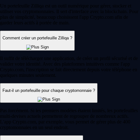
Un portefeuille Zilliqa est un outil numérique pour gérer, stocker et
utiliser vos cryptomonnaies. Il sert d'interface avec la blockchain. Pour
plus de simplicité, beaucoup choisissent l'app Crypto.com afin de
garder leurs actifs à portée de main.
Comment créer un portefeuille Zilliqa ?
Il suffit de télécharger une application, de créer un profil sécurisé et de
valider votre identité. Avec des plateformes intuitives comme l'app
Crypto.com, l'inscription se fait directement depuis votre téléphone en
quelques minutes seulement.
Faut-il un portefeuille pour chaque cryptomonnaie ?
Pas forcément. Si les premiers modèles étaient limités, les portefeuilles
multi-devises actuels permettent de regrouper de nombreux actifs.
L'app Crypto.com, par exemple, vous permet de gérer plus de 400
cryptomonnaies en un seul endroit.