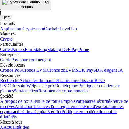
Français
|
USD
Produits
Application Crypto.com
Onchain
Level Up
Marchés
Crypto
Particularités
Cartes
Paniers
Earn
Staking
Staking DeFi
Pay
Prime
Entreprises
Garde
Pay pour commerçant
Développeurs
Cronos PoS
Cronos EVM
Cronos zkEVM
SDK Pay
SDK d'agent IA
Ressources
Recherche
Actualités du marché
Learn
Convertisseur BTC/
USD
Glossaire
Widgets de prix
Bot telegram
Politique en matière de
plaintes
Service client
Resumen de criptomonedas
Société
À propos de nous
Feuille de route
Emplois
Partenaires
Sécurité
Preuve de
réserves
Affiliation
Licences & enregistrements
Hub d'exploration des
crypto-actifs
Climat
Capital
Vérifier
Politique en matière de conflits
d’intérêts
Mises à jour
X
Actualités des