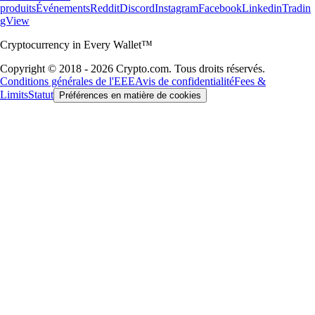
produits
Événements
Reddit
Discord
Instagram
Facebook
Linkedin
Tradin
gView
Cryptocurrency in Every Wallet™
Copyright © 2018 - 2026 Crypto.com. Tous droits réservés.
Conditions générales de l'EEE
Avis de confidentialité
Fees &
Limits
Statut
Préférences en matière de cookies