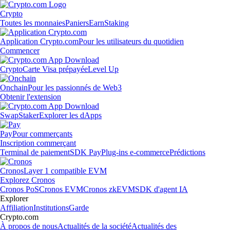
Crypto
Toutes les monnaies
Paniers
Earn
Staking
Application Crypto.com
Pour les utilisateurs du quotidien
Commencer
Crypto
Carte Visa prépayée
Level Up
Onchain
Pour les passionnés de Web3
Obtenir l'extension
Swap
Staker
Explorer les dApps
Pay
Pour commerçants
Inscription commerçant
Terminal de paiement
SDK Pay
Plug-ins e-commerce
Prédictions
Cronos
Layer 1 compatible EVM
Explorez Cronos
Cronos PoS
Cronos EVM
Cronos zkEVM
SDK d'agent IA
Explorer
Affiliation
Institutions
Garde
Crypto.com
À propos de nous
Actualités de la société
Actualités des