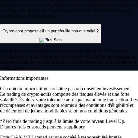
L'app vous permet aussi de suivre les prix en temps réel, de profiter des
avantages du programme Level Up et de piloter l'ensemble de votre
portefeuille au même endroit.
Crypto.com propose-t-il un portefeuille non-custodial ?
Oui, pour un contrôle total, vous pouvez utiliser le DeFi Wallet de
Crypto.com. Il permet de gérer vos cryptos et jetons tout en gardant la
pleine maîtrise de vos clés privées, en complément de votre expérience
sur l'app principale.
Informations importantes
Ce contenu informatif ne constitue pas un conseil en investissement.
Le trading de crypto-actifs comporte des risques élevés et une forte
volatilité. Évaluez votre tolérance au risque avant toute transaction. Les
récompenses et avantages sont soumis à des conditions d'éligibilité et
de détention de jetons, modifiables selon nos conditions générales.
*Zéro frais de trading jusqu'à la limite de votre niveau Level Up.
D'autres frais et spreads peuvent s'appliquer.
Foris DAX MT Limited est une société à responsabilité limitée