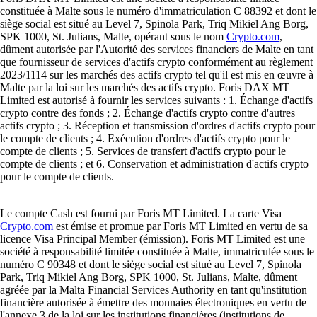
constituée à Malte sous le numéro d'immatriculation C 88392 et dont le
siège social est situé au Level 7, Spinola Park, Triq Mikiel Ang Borg,
SPK 1000, St. Julians, Malte, opérant sous le nom
Crypto.com
,
dûment autorisée par l'Autorité des services financiers de Malte en tant
que fournisseur de services d'actifs crypto conformément au règlement
2023/1114 sur les marchés des actifs crypto tel qu'il est mis en œuvre à
Malte par la loi sur les marchés des actifs crypto. Foris DAX MT
Limited est autorisé à fournir les services suivants : 1. Échange d'actifs
crypto contre des fonds ; 2. Échange d'actifs crypto contre d'autres
actifs crypto ; 3. Réception et transmission d'ordres d'actifs crypto pour
le compte de clients ; 4. Exécution d'ordres d'actifs crypto pour le
compte de clients ; 5. Services de transfert d'actifs crypto pour le
compte de clients ; et 6. Conservation et administration d'actifs crypto
pour le compte de clients.
Le compte Cash est fourni par Foris MT Limited. La carte Visa
Crypto.com
est émise et promue par Foris MT Limited en vertu de sa
licence Visa Principal Member (émission). Foris MT Limited est une
société à responsabilité limitée constituée à Malte, immatriculée sous le
numéro C 90348 et dont le siège social est situé au Level 7, Spinola
Park, Triq Mikiel Ang Borg, SPK 1000, St. Julians, Malte, dûment
agréée par la Malta Financial Services Authority en tant qu'institution
financière autorisée à émettre des monnaies électroniques en vertu de
l'annexe 3 de la loi sur les institutions financières (institutions de