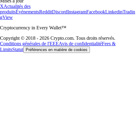
Mises à jour
X
Actualités des
produits
Événements
Reddit
Discord
Instagram
Facebook
Linkedin
Tradin
gView
Cryptocurrency in Every Wallet™
Copyright © 2018 - 2026 Crypto.com. Tous droits réservés.
Conditions générales de l'EEE
Avis de confidentialité
Fees &
Limits
Statut
Préférences en matière de cookies