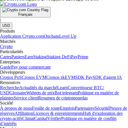
Français
|
USD
Produits
Application Crypto.com
Onchain
Level Up
Marchés
Crypto
Particularités
Cartes
Paniers
Earn
Staking
Staking DeFi
Pay
Prime
Entreprises
Garde
Pay pour commerçant
Développeurs
Cronos PoS
Cronos EVM
Cronos zkEVM
SDK Pay
SDK d'agent IA
Ressources
Recherche
Actualités du marché
Learn
Convertisseur BTC/
USD
Glossaire
Widgets de prix
Bot telegram
Politique en matière de
plaintes
Service client
Resumen de criptomonedas
Société
À propos de nous
Feuille de route
Emplois
Partenaires
Sécurité
Preuve de
réserves
Affiliation
Licences & enregistrements
Hub d'exploration des
crypto-actifs
Climat
Capital
Vérifier
Politique en matière de conflits
d’intérêts