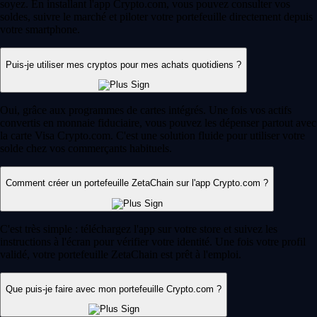
soyez. En installant l'app Crypto.com, vous pouvez consulter vos
soldes, suivre le marché et piloter votre portefeuille directement depuis
votre smartphone.
Puis-je utiliser mes cryptos pour mes achats quotidiens ?
Oui, grâce aux programmes de cartes intégrés. Une fois vos actifs
convertis en monnaie fiduciaire, vous pouvez les dépenser partout avec
la carte Visa Crypto.com. C'est une solution fluide pour utiliser votre
solde chez vos commerçants habituels.
Comment créer un portefeuille ZetaChain sur l'app Crypto.com ?
C'est très simple : téléchargez l'app sur votre store et suivez les
instructions à l'écran pour vérifier votre identité. Une fois votre profil
validé, votre portefeuille ZetaChain est prêt à l'emploi.
Que puis-je faire avec mon portefeuille Crypto.com ?