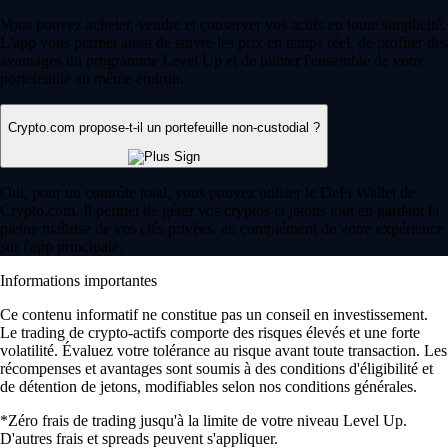
Vous pouvez acheter, vendre et conserver vos actifs en toute simplicité.
L'app vous permet aussi de suivre les prix en temps réel, de profiter des
avantages du programme Level Up et de piloter l'ensemble de votre
portefeuille au même endroit.
Crypto.com propose-t-il un portefeuille non-custodial ?
Oui, pour un contrôle total, vous pouvez utiliser le DeFi Wallet de
Crypto.com. Il permet de gérer vos cryptos et jetons tout en gardant la
pleine maîtrise de vos clés privées, en complément de votre expérience
sur l'app principale.
Informations importantes
Ce contenu informatif ne constitue pas un conseil en investissement.
Le trading de crypto-actifs comporte des risques élevés et une forte
volatilité. Évaluez votre tolérance au risque avant toute transaction. Les
récompenses et avantages sont soumis à des conditions d'éligibilité et
de détention de jetons, modifiables selon nos conditions générales.
*Zéro frais de trading jusqu'à la limite de votre niveau Level Up.
D'autres frais et spreads peuvent s'appliquer.