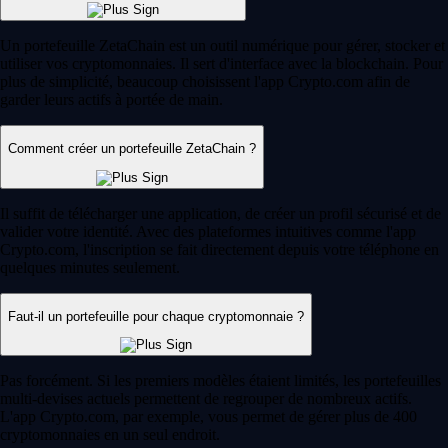
Un portefeuille ZetaChain est un outil numérique pour gérer, stocker et
utiliser vos cryptomonnaies. Il sert d'interface avec la blockchain. Pour
plus de simplicité, beaucoup choisissent l'app Crypto.com afin de
garder leurs actifs à portée de main.
Comment créer un portefeuille ZetaChain ?
Il suffit de télécharger une application, de créer un profil sécurisé et de
valider votre identité. Avec des plateformes intuitives comme l'app
Crypto.com, l'inscription se fait directement depuis votre téléphone en
quelques minutes seulement.
Faut-il un portefeuille pour chaque cryptomonnaie ?
Pas forcément. Si les premiers modèles étaient limités, les portefeuilles
multi-devises actuels permettent de regrouper de nombreux actifs.
L'app Crypto.com, par exemple, vous permet de gérer plus de 400
cryptomonnaies en un seul endroit.