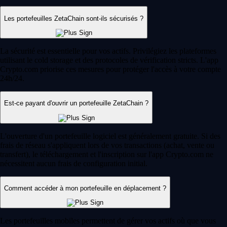
Les portefeuilles ZetaChain sont-ils sécurisés ?
La sécurité est essentielle pour vos actifs. Privilégiez les plateformes
utilisant le cold storage et des protocoles de vérification stricts. L'app
Crypto.com priorise ces mesures pour protéger l'accès à votre compte
24h/24.
Est-ce payant d'ouvrir un portefeuille ZetaChain ?
L'ouverture d'un portefeuille logiciel est généralement gratuite. Si des
frais de réseau s'appliquent lors de vos transactions (achat, vente ou
transfert), le téléchargement et l'inscription sur l'app Crypto.com ne
nécessitent aucun frais de configuration initial.
Comment accéder à mon portefeuille en déplacement ?
Les portefeuilles mobiles permettent de gérer vos actifs où que vous