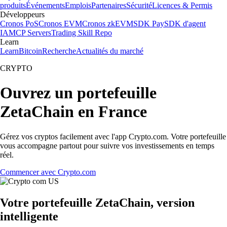
produits
Événements
Emplois
Partenaires
Sécurité
Licences & Permis
Développeurs
Cronos PoS
Cronos EVM
Cronos zkEVM
SDK Pay
SDK d'agent
IA
MCP Servers
Trading Skill Repo
Learn
Learn
Bitcoin
Recherche
Actualités du marché
CRYPTO
Ouvrez un portefeuille
ZetaChain en France
Gérez vos cryptos facilement avec l'app Crypto.com. Votre portefeuille
vous accompagne partout pour suivre vos investissements en temps
réel.
Commencer avec Crypto.com
Votre portefeuille ZetaChain, version
intelligente