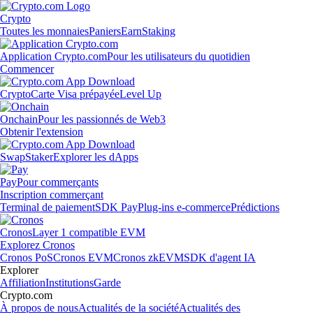
Crypto
Toutes les monnaies
Paniers
Earn
Staking
Application Crypto.com
Pour les utilisateurs du quotidien
Commencer
Crypto
Carte Visa prépayée
Level Up
Onchain
Pour les passionnés de Web3
Obtenir l'extension
Swap
Staker
Explorer les dApps
Pay
Pour commerçants
Inscription commerçant
Terminal de paiement
SDK Pay
Plug-ins e-commerce
Prédictions
Cronos
Layer 1 compatible EVM
Explorez Cronos
Cronos PoS
Cronos EVM
Cronos zkEVM
SDK d'agent IA
Explorer
Affiliation
Institutions
Garde
Crypto.com
À propos de nous
Actualités de la société
Actualités des