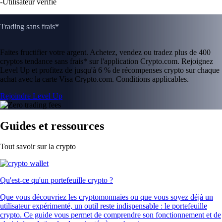
-
Utilisateur vérifié
Trading sans frais*
Faites fructifier votre argent. Achetez, vendez ou tradez plus de 400
cryptos tendance sans frais* sur l'application Crypto.com. Rejoignez
Level Up et profitez de jusqu'à 6 % de récompenses crypto sur chaque
achat avec la carte Visa Crypto.com. Conditions applicables.
Rejoindre Level Up
Guides et ressources
Tout savoir sur la crypto
Qu'est-ce qu'un portefeuille crypto ?
Que vous découvriez les cryptomonnaies ou que vous soyez déjà un
utilisateur expérimenté, un outil reste indispensable : le portefeuille
crypto. Ce guide vous permet de comprendre son fonctionnement et de