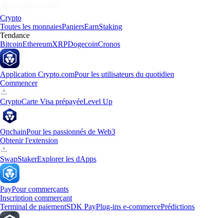
Crypto
Toutes les monnaies
Paniers
Earn
Staking
Tendance
Bitcoin
Ethereum
XRP
Dogecoin
Cronos
Application Crypto.com
Pour les utilisateurs du quotidien
Commencer
Crypto
Carte Visa prépayée
Level Up
Onchain
Pour les passionnés de Web3
Obtenir l'extension
Swap
Staker
Explorer les dApps
Pay
Pour commerçants
Inscription commerçant
Terminal de paiement
SDK Pay
Plug-ins e-commerce
Prédictions