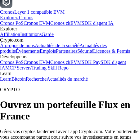
Cronos
Layer 1 compatible EVM
Explorez Cronos
Cronos PoS
Cronos EVM
Cronos zkEVM
SDK d'agent IA
Explorer
Affiliation
Institutions
Garde
Crypto.com
À propos de nous
Actualités de la société
Actualités des
produits
Événements
Emplois
Partenaires
Sécurité
Licences & Permis
Développeurs
Cronos PoS
Cronos EVM
Cronos zkEVM
SDK Pay
SDK d'agent
IA
MCP Servers
Trading Skill Repo
Learn
Learn
Bitcoin
Recherche
Actualités du marché
CRYPTO
Ouvrez un portefeuille Flux en
France
Gérez vos cryptos facilement avec l'app Crypto.com. Votre portefeuille
vous accompagne partout pour suivre vos investissements en temps