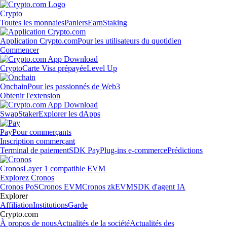
Crypto
Toutes les monnaies
Paniers
Earn
Staking
Application Crypto.com
Pour les utilisateurs du quotidien
Commencer
Crypto
Carte Visa prépayée
Level Up
Onchain
Pour les passionnés de Web3
Obtenir l'extension
Swap
Staker
Explorer les dApps
Pay
Pour commerçants
Inscription commerçant
Terminal de paiement
SDK Pay
Plug-ins e-commerce
Prédictions
Cronos
Layer 1 compatible EVM
Explorez Cronos
Cronos PoS
Cronos EVM
Cronos zkEVM
SDK d'agent IA
Explorer
Affiliation
Institutions
Garde
Crypto.com
À propos de nous
Actualités de la société
Actualités des