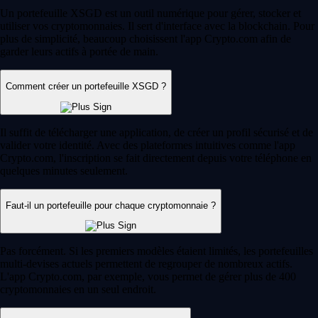
Un portefeuille XSGD est un outil numérique pour gérer, stocker et
utiliser vos cryptomonnaies. Il sert d'interface avec la blockchain. Pour
plus de simplicité, beaucoup choisissent l'app Crypto.com afin de
garder leurs actifs à portée de main.
Comment créer un portefeuille XSGD ?
Il suffit de télécharger une application, de créer un profil sécurisé et de
valider votre identité. Avec des plateformes intuitives comme l'app
Crypto.com, l'inscription se fait directement depuis votre téléphone en
quelques minutes seulement.
Faut-il un portefeuille pour chaque cryptomonnaie ?
Pas forcément. Si les premiers modèles étaient limités, les portefeuilles
multi-devises actuels permettent de regrouper de nombreux actifs.
L'app Crypto.com, par exemple, vous permet de gérer plus de 400
cryptomonnaies en un seul endroit.