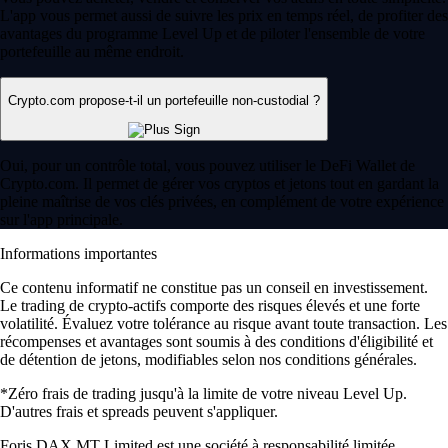
L'app vous permet aussi de suivre les prix en temps réel, de profiter des
avantages du programme Level Up et de piloter l'ensemble de votre
portefeuille au même endroit.
Crypto.com propose-t-il un portefeuille non-custodial ?
Oui, pour un contrôle total, vous pouvez utiliser le DeFi Wallet de
Crypto.com. Il permet de gérer vos cryptos et jetons tout en gardant la
pleine maîtrise de vos clés privées, en complément de votre expérience
sur l'app principale.
Informations importantes
Ce contenu informatif ne constitue pas un conseil en investissement.
Le trading de crypto-actifs comporte des risques élevés et une forte
volatilité. Évaluez votre tolérance au risque avant toute transaction. Les
récompenses et avantages sont soumis à des conditions d'éligibilité et
de détention de jetons, modifiables selon nos conditions générales.
*Zéro frais de trading jusqu'à la limite de votre niveau Level Up.
D'autres frais et spreads peuvent s'appliquer.
Foris DAX MT Limited est une société à responsabilité limitée