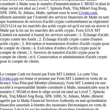
constituée à Malte sous le numéro d'immatriculation C 88392 et dont le
siège social est situé au Level 7, Spinola Park, Triq Mikiel Ang Borg,
SPK 1000, St. Julians, Malte, opérant sous le nom
Crypto.com
,
dûment autorisée par l'Autorité des services financiers de Malte en tant
que fournisseur de services d'actifs crypto conformément au règlement
2023/1114 sur les marchés des actifs crypto tel qu'il est mis en œuvre à
Malte par la loi sur les marchés des actifs crypto. Foris DAX MT
Limited est autorisé à fournir les services suivants : 1. Échange d'actifs
crypto contre des fonds ; 2. Échange d'actifs crypto contre d'autres
actifs crypto ; 3. Réception et transmission d'ordres d'actifs crypto pour
le compte de clients ; 4. Exécution d'ordres d'actifs crypto pour le
compte de clients ; 5. Services de transfert d'actifs crypto pour le
compte de clients ; et 6. Conservation et administration d'actifs crypto
pour le compte de clients.
Le compte Cash est fourni par Foris MT Limited. La carte Visa
Crypto.com
est émise et promue par Foris MT Limited en vertu de sa
licence Visa Principal Member (émission). Foris MT Limited est une
société à responsabilité limitée constituée à Malte, immatriculée sous le
numéro C 90348 et dont le siège social est situé au Level 7, Spinola
Park, Triq Mikiel Ang Borg, SPK 1000, St. Julians, Malte, dûment
agréée par la Malta Financial Services Authority en tant qu'institution
financière autorisée à émettre des monnaies électroniques en vertu de
l'annexe 3 de la loi sur les institutions financières (institutions de