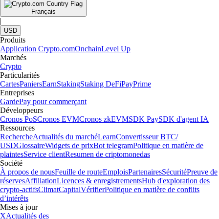
Français
|
USD
Produits
Application Crypto.com
Onchain
Level Up
Marchés
Crypto
Particularités
Cartes
Paniers
Earn
Staking
Staking DeFi
Pay
Prime
Entreprises
Garde
Pay pour commerçant
Développeurs
Cronos PoS
Cronos EVM
Cronos zkEVM
SDK Pay
SDK d'agent IA
Ressources
Recherche
Actualités du marché
Learn
Convertisseur BTC/
USD
Glossaire
Widgets de prix
Bot telegram
Politique en matière de
plaintes
Service client
Resumen de criptomonedas
Société
À propos de nous
Feuille de route
Emplois
Partenaires
Sécurité
Preuve de
réserves
Affiliation
Licences & enregistrements
Hub d'exploration des
crypto-actifs
Climat
Capital
Vérifier
Politique en matière de conflits
d’intérêts
Mises à jour
X
Actualités des