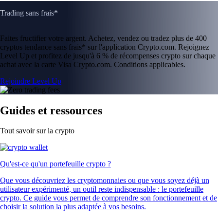
Trading sans frais*
Faites fructifier votre argent. Achetez, vendez ou tradez plus de 400
cryptos tendance sans frais* sur l'application Crypto.com. Rejoignez
Level Up et profitez de jusqu'à 6 % de récompenses crypto sur chaque
achat avec la carte Visa Crypto.com. Conditions applicables.
Rejoindre Level Up
Guides et ressources
Tout savoir sur la crypto
Qu'est-ce qu'un portefeuille crypto ?
Que vous découvriez les cryptomonnaies ou que vous soyez déjà un
utilisateur expérimenté, un outil reste indispensable : le portefeuille
crypto. Ce guide vous permet de comprendre son fonctionnement et de
choisir la solution la plus adaptée à vos besoins.