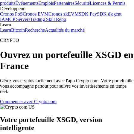
produits
Événements
Emplois
Partenaires
Sécurité
Licences & Permis
Développeurs
Cronos PoS
Cronos EVM
Cronos zkEVM
SDK Pay
SDK d'agent
IA
MCP Servers
Trading Skill Repo
Learn
Learn
Bitcoin
Recherche
Actualités du marché
CRYPTO
Ouvrez un portefeuille XSGD en
France
Gérez vos cryptos facilement avec l'app Crypto.com. Votre portefeuille
vous accompagne partout pour suivre vos investissements en temps
réel.
Commencer avec Crypto.com
Votre portefeuille XSGD, version
intelligente