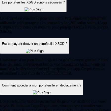
Les portefeuilles XSGD sont-ils sécurisés ?
La sécurité est essentielle pour vos actifs. Privilégiez les plateformes
utilisant le cold storage et des protocoles de vérification stricts. L'app
Crypto.com priorise ces mesures pour protéger l'accès à votre compte
24h/24.
Est-ce payant d'ouvrir un portefeuille XSGD ?
L'ouverture d'un portefeuille logiciel est généralement gratuite. Si des
frais de réseau s'appliquent lors de vos transactions (achat, vente ou
transfert), le téléchargement et l'inscription sur l'app Crypto.com ne
nécessitent aucun frais de configuration initial.
Comment accéder à mon portefeuille en déplacement ?
Les portefeuilles mobiles permettent de gérer vos actifs où que vous
soyez. En installant l'app Crypto.com, vous pouvez consulter vos
soldes, suivre le marché et piloter votre portefeuille directement depuis