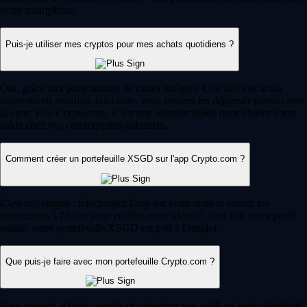
votre smartphone.
Puis-je utiliser mes cryptos pour mes achats quotidiens ?
Oui, grâce aux programmes de cartes intégrés. Une fois vos actifs
convertis en monnaie fiduciaire, vous pouvez les dépenser partout avec
la carte Visa Crypto.com. C'est une solution fluide pour utiliser votre
solde chez vos commerçants habituels.
Comment créer un portefeuille XSGD sur l'app Crypto.com ?
C'est très simple : téléchargez l'app sur votre store et suivez les
instructions à l'écran pour vérifier votre identité. Une fois votre profil
validé, votre portefeuille XSGD est prêt à l'emploi.
Que puis-je faire avec mon portefeuille Crypto.com ?
Vous pouvez acheter, vendre et conserver vos actifs en toute simplicité.