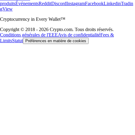
produits
Événements
Reddit
Discord
Instagram
Facebook
Linkedin
Tradin
gView
Cryptocurrency in Every Wallet™
Copyright © 2018 - 2026 Crypto.com. Tous droits réservés.
Conditions générales de l'EEE
Avis de confidentialité
Fees &
Limits
Statut
Préférences en matière de cookies