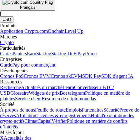
Français
|
USD
Produits
Application Crypto.com
Onchain
Level Up
Marchés
Crypto
Particularités
Cartes
Paniers
Earn
Staking
Staking DeFi
Pay
Prime
Entreprises
Garde
Pay pour commerçant
Développeurs
Cronos PoS
Cronos EVM
Cronos zkEVM
SDK Pay
SDK d'agent IA
Ressources
Recherche
Actualités du marché
Learn
Convertisseur BTC/
USD
Glossaire
Widgets de prix
Bot telegram
Politique en matière de
plaintes
Service client
Resumen de criptomonedas
Société
À propos de nous
Feuille de route
Emplois
Partenaires
Sécurité
Preuve de
réserves
Affiliation
Licences & enregistrements
Hub d'exploration des
crypto-actifs
Climat
Capital
Vérifier
Politique en matière de conflits
d’intérêts
Mises à jour
X
Actualités des