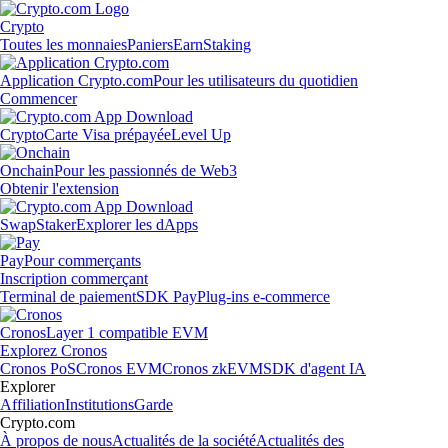
Crypto
Toutes les monnaies
Paniers
Earn
Staking
Application Crypto.com
Pour les utilisateurs du quotidien
Commencer
Crypto
Carte Visa prépayée
Level Up
Onchain
Pour les passionnés de Web3
Obtenir l'extension
Swap
Staker
Explorer les dApps
Pay
Pour commerçants
Inscription commerçant
Terminal de paiement
SDK Pay
Plug-ins e-commerce
Cronos
Layer 1 compatible EVM
Explorez Cronos
Cronos PoS
Cronos EVM
Cronos zkEVM
SDK d'agent IA
Explorer
Affiliation
Institutions
Garde
Crypto.com
À propos de nous
Actualités de la société
Actualités des