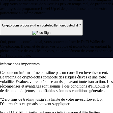
L'app vous permet aussi de suivre les prix en temps réel, de profiter des
avantages du programme Level Up et de piloter l'ensemble de votre
portefeuille au même endroit.
Crypto.com propose-t-il un portefeuille non-custodial ?
Oui, pour un contrôle total, vous pouvez utiliser le DeFi Wallet de
Crypto.com. Il permet de gérer vos cryptos et jetons tout en gardant la
pleine maîtrise de vos clés privées, en complément de votre expérience
sur l'app principale.
Informations importantes
Ce contenu informatif ne constitue pas un conseil en investissement.
Le trading de crypto-actifs comporte des risques élevés et une forte
volatilité. Évaluez votre tolérance au risque avant toute transaction. Les
récompenses et avantages sont soumis à des conditions d'éligibilité et
de détention de jetons, modifiables selon nos conditions générales.
*Zéro frais de trading jusqu'à la limite de votre niveau Level Up.
D'autres frais et spreads peuvent s'appliquer.
Foris DAX MT Limited est une société à responsabilité limitée