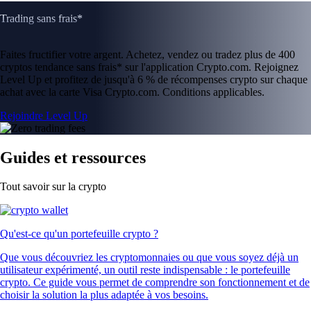
Trading sans frais*
Faites fructifier votre argent. Achetez, vendez ou tradez plus de 400
cryptos tendance sans frais* sur l'application Crypto.com. Rejoignez
Level Up et profitez de jusqu'à 6 % de récompenses crypto sur chaque
achat avec la carte Visa Crypto.com. Conditions applicables.
Rejoindre Level Up
Guides et ressources
Tout savoir sur la crypto
Qu'est-ce qu'un portefeuille crypto ?
Que vous découvriez les cryptomonnaies ou que vous soyez déjà un
utilisateur expérimenté, un outil reste indispensable : le portefeuille
crypto. Ce guide vous permet de comprendre son fonctionnement et de
choisir la solution la plus adaptée à vos besoins.