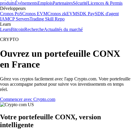
produits
Événements
Emplois
Partenaires
Sécurité
Licences & Permis
Développeurs
Cronos PoS
Cronos EVM
Cronos zkEVM
SDK Pay
SDK d'agent
IA
MCP Servers
Trading Skill Repo
Learn
Learn
Bitcoin
Recherche
Actualités du marché
CRYPTO
Ouvrez un portefeuille CONX
en France
Gérez vos cryptos facilement avec l'app Crypto.com. Votre portefeuille
vous accompagne partout pour suivre vos investissements en temps
réel.
Commencer avec Crypto.com
Votre portefeuille CONX, version
intelligente