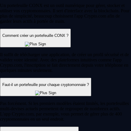
Un portefeuille CONX est un outil numérique pour gérer, stocker et
utiliser vos cryptomonnaies. Il sert d'interface avec la blockchain. Pour
plus de simplicité, beaucoup choisissent l'app Crypto.com afin de
garder leurs actifs à portée de main.
Comment créer un portefeuille CONX ?
Il suffit de télécharger une application, de créer un profil sécurisé et de
valider votre identité. Avec des plateformes intuitives comme l'app
Crypto.com, l'inscription se fait directement depuis votre téléphone en
quelques minutes seulement.
Faut-il un portefeuille pour chaque cryptomonnaie ?
Pas forcément. Si les premiers modèles étaient limités, les portefeuilles
multi-devises actuels permettent de regrouper de nombreux actifs.
L'app Crypto.com, par exemple, vous permet de gérer plus de 400
cryptomonnaies en un seul endroit.