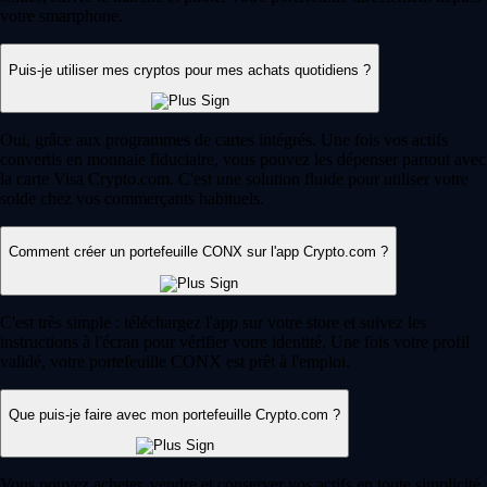
votre smartphone.
Puis-je utiliser mes cryptos pour mes achats quotidiens ?
Oui, grâce aux programmes de cartes intégrés. Une fois vos actifs
convertis en monnaie fiduciaire, vous pouvez les dépenser partout avec
la carte Visa Crypto.com. C'est une solution fluide pour utiliser votre
solde chez vos commerçants habituels.
Comment créer un portefeuille CONX sur l'app Crypto.com ?
C'est très simple : téléchargez l'app sur votre store et suivez les
instructions à l'écran pour vérifier votre identité. Une fois votre profil
validé, votre portefeuille CONX est prêt à l'emploi.
Que puis-je faire avec mon portefeuille Crypto.com ?
Vous pouvez acheter, vendre et conserver vos actifs en toute simplicité.