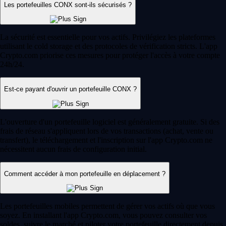
Les portefeuilles CONX sont-ils sécurisés ?
La sécurité est essentielle pour vos actifs. Privilégiez les plateformes
utilisant le cold storage et des protocoles de vérification stricts. L'app
Crypto.com priorise ces mesures pour protéger l'accès à votre compte
24h/24.
Est-ce payant d'ouvrir un portefeuille CONX ?
L'ouverture d'un portefeuille logiciel est généralement gratuite. Si des
frais de réseau s'appliquent lors de vos transactions (achat, vente ou
transfert), le téléchargement et l'inscription sur l'app Crypto.com ne
nécessitent aucun frais de configuration initial.
Comment accéder à mon portefeuille en déplacement ?
Les portefeuilles mobiles permettent de gérer vos actifs où que vous
soyez. En installant l'app Crypto.com, vous pouvez consulter vos
soldes, suivre le marché et piloter votre portefeuille directement depuis