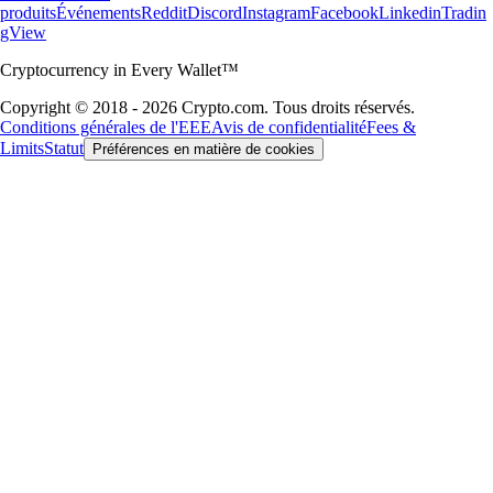
produits
Événements
Reddit
Discord
Instagram
Facebook
Linkedin
Tradin
gView
Cryptocurrency in Every Wallet™
Copyright © 2018 - 2026 Crypto.com. Tous droits réservés.
Conditions générales de l'EEE
Avis de confidentialité
Fees &
Limits
Statut
Préférences en matière de cookies