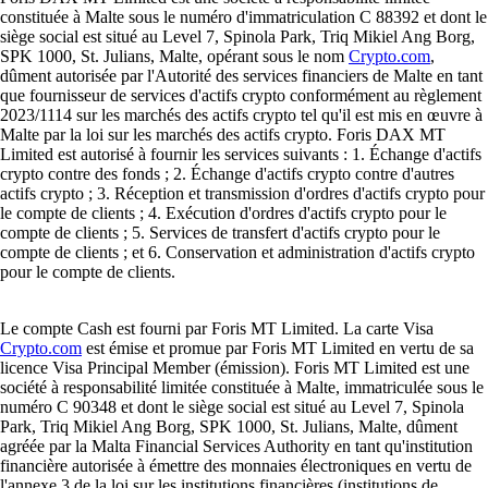
constituée à Malte sous le numéro d'immatriculation C 88392 et dont le
siège social est situé au Level 7, Spinola Park, Triq Mikiel Ang Borg,
SPK 1000, St. Julians, Malte, opérant sous le nom
Crypto.com
,
dûment autorisée par l'Autorité des services financiers de Malte en tant
que fournisseur de services d'actifs crypto conformément au règlement
2023/1114 sur les marchés des actifs crypto tel qu'il est mis en œuvre à
Malte par la loi sur les marchés des actifs crypto. Foris DAX MT
Limited est autorisé à fournir les services suivants : 1. Échange d'actifs
crypto contre des fonds ; 2. Échange d'actifs crypto contre d'autres
actifs crypto ; 3. Réception et transmission d'ordres d'actifs crypto pour
le compte de clients ; 4. Exécution d'ordres d'actifs crypto pour le
compte de clients ; 5. Services de transfert d'actifs crypto pour le
compte de clients ; et 6. Conservation et administration d'actifs crypto
pour le compte de clients.
Le compte Cash est fourni par Foris MT Limited. La carte Visa
Crypto.com
est émise et promue par Foris MT Limited en vertu de sa
licence Visa Principal Member (émission). Foris MT Limited est une
société à responsabilité limitée constituée à Malte, immatriculée sous le
numéro C 90348 et dont le siège social est situé au Level 7, Spinola
Park, Triq Mikiel Ang Borg, SPK 1000, St. Julians, Malte, dûment
agréée par la Malta Financial Services Authority en tant qu'institution
financière autorisée à émettre des monnaies électroniques en vertu de
l'annexe 3 de la loi sur les institutions financières (institutions de