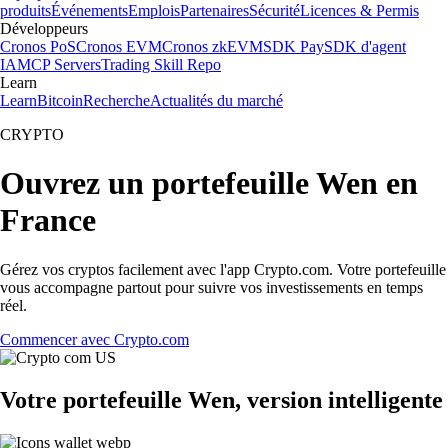
produits
Événements
Emplois
Partenaires
Sécurité
Licences & Permis
Développeurs
Cronos PoS
Cronos EVM
Cronos zkEVM
SDK Pay
SDK d'agent
IA
MCP Servers
Trading Skill Repo
Learn
Learn
Bitcoin
Recherche
Actualités du marché
CRYPTO
Ouvrez un portefeuille Wen en
France
Gérez vos cryptos facilement avec l'app Crypto.com. Votre portefeuille
vous accompagne partout pour suivre vos investissements en temps
réel.
Commencer avec Crypto.com
Votre portefeuille Wen, version intelligente