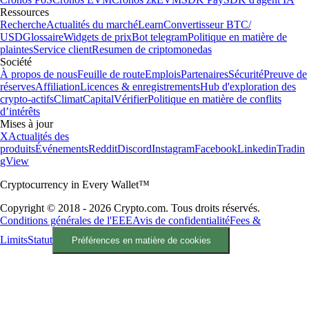
Ressources
Recherche
Actualités du marché
Learn
Convertisseur BTC/
USD
Glossaire
Widgets de prix
Bot telegram
Politique en matière de
plaintes
Service client
Resumen de criptomonedas
Société
À propos de nous
Feuille de route
Emplois
Partenaires
Sécurité
Preuve de
réserves
Affiliation
Licences & enregistrements
Hub d'exploration des
crypto-actifs
Climat
Capital
Vérifier
Politique en matière de conflits
d’intérêts
Mises à jour
X
Actualités des
produits
Événements
Reddit
Discord
Instagram
Facebook
Linkedin
Tradin
gView
Cryptocurrency in Every Wallet™
Copyright © 2018 - 2026 Crypto.com. Tous droits réservés.
Conditions générales de l'EEE
Avis de confidentialité
Fees &
Limits
Statut
Préférences en matière de cookies