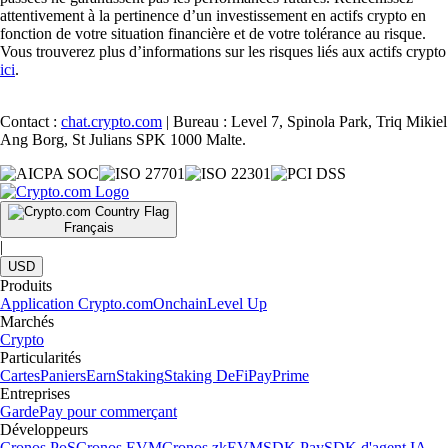
attentivement à la pertinence d’un investissement en actifs crypto en
fonction de votre situation financière et de votre tolérance au risque.
Vous trouverez plus d’informations sur les risques liés aux actifs crypto
ici
.
Contact :
chat.crypto.com
| Bureau : Level 7, Spinola Park, Triq Mikiel
Ang Borg, St Julians SPK 1000 Malte.
Français
|
USD
Produits
Application Crypto.com
Onchain
Level Up
Marchés
Crypto
Particularités
Cartes
Paniers
Earn
Staking
Staking DeFi
Pay
Prime
Entreprises
Garde
Pay pour commerçant
Développeurs
Cronos PoS
Cronos EVM
Cronos zkEVM
SDK Pay
SDK d'agent IA