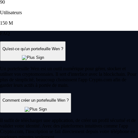
90
Utilisateurs
150 M
FAQ
Qu'est-ce qu'un portefeuille Wen ?
Un portefeuille Wen est un outil numérique pour gérer, stocker et
utiliser vos cryptomonnaies. Il sert d'interface avec la blockchain. Pour
plus de simplicité, beaucoup choisissent l'app Crypto.com afin de
garder leurs actifs à portée de main.
Comment créer un portefeuille Wen ?
Il suffit de télécharger une application, de créer un profil sécurisé et de
valider votre identité. Avec des plateformes intuitives comme l'app
Crypto.com, l'inscription se fait directement depuis votre téléphone en
quelques minutes seulement.