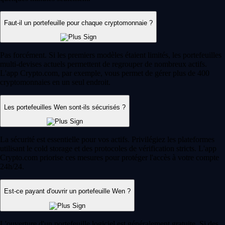
Faut-il un portefeuille pour chaque cryptomonnaie ?
Pas forcément. Si les premiers modèles étaient limités, les portefeuilles
multi-devises actuels permettent de regrouper de nombreux actifs.
L'app Crypto.com, par exemple, vous permet de gérer plus de 400
cryptomonnaies en un seul endroit.
Les portefeuilles Wen sont-ils sécurisés ?
La sécurité est essentielle pour vos actifs. Privilégiez les plateformes
utilisant le cold storage et des protocoles de vérification stricts. L'app
Crypto.com priorise ces mesures pour protéger l'accès à votre compte
24h/24.
Est-ce payant d'ouvrir un portefeuille Wen ?
L'ouverture d'un portefeuille logiciel est généralement gratuite. Si des