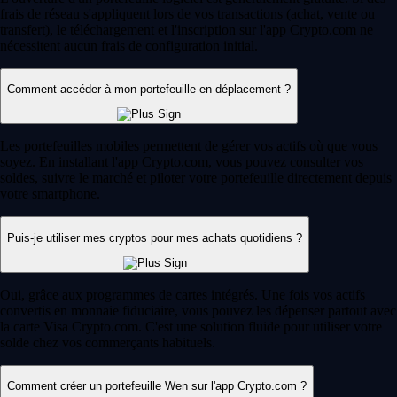
frais de réseau s'appliquent lors de vos transactions (achat, vente ou
transfert), le téléchargement et l'inscription sur l'app Crypto.com ne
nécessitent aucun frais de configuration initial.
Comment accéder à mon portefeuille en déplacement ?
Les portefeuilles mobiles permettent de gérer vos actifs où que vous
soyez. En installant l'app Crypto.com, vous pouvez consulter vos
soldes, suivre le marché et piloter votre portefeuille directement depuis
votre smartphone.
Puis-je utiliser mes cryptos pour mes achats quotidiens ?
Oui, grâce aux programmes de cartes intégrés. Une fois vos actifs
convertis en monnaie fiduciaire, vous pouvez les dépenser partout avec
la carte Visa Crypto.com. C'est une solution fluide pour utiliser votre
solde chez vos commerçants habituels.
Comment créer un portefeuille Wen sur l'app Crypto.com ?