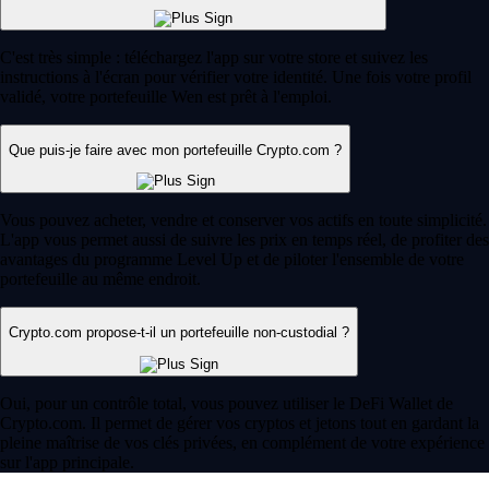
C'est très simple : téléchargez l'app sur votre store et suivez les
instructions à l'écran pour vérifier votre identité. Une fois votre profil
validé, votre portefeuille Wen est prêt à l'emploi.
Que puis-je faire avec mon portefeuille Crypto.com ?
Vous pouvez acheter, vendre et conserver vos actifs en toute simplicité.
L'app vous permet aussi de suivre les prix en temps réel, de profiter des
avantages du programme Level Up et de piloter l'ensemble de votre
portefeuille au même endroit.
Crypto.com propose-t-il un portefeuille non-custodial ?
Oui, pour un contrôle total, vous pouvez utiliser le DeFi Wallet de
Crypto.com. Il permet de gérer vos cryptos et jetons tout en gardant la
pleine maîtrise de vos clés privées, en complément de votre expérience
sur l'app principale.