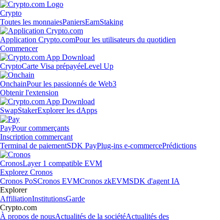
Crypto
Toutes les monnaies
Paniers
Earn
Staking
Application Crypto.com
Pour les utilisateurs du quotidien
Commencer
Crypto
Carte Visa prépayée
Level Up
Onchain
Pour les passionnés de Web3
Obtenir l'extension
Swap
Staker
Explorer les dApps
Pay
Pour commerçants
Inscription commerçant
Terminal de paiement
SDK Pay
Plug-ins e-commerce
Prédictions
Cronos
Layer 1 compatible EVM
Explorez Cronos
Cronos PoS
Cronos EVM
Cronos zkEVM
SDK d'agent IA
Explorer
Affiliation
Institutions
Garde
Crypto.com
À propos de nous
Actualités de la société
Actualités des