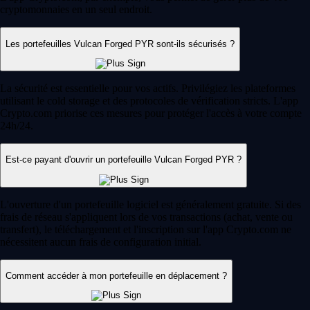
cryptomonnaies en un seul endroit.
Les portefeuilles Vulcan Forged PYR sont-ils sécurisés ?
La sécurité est essentielle pour vos actifs. Privilégiez les plateformes
utilisant le cold storage et des protocoles de vérification stricts. L'app
Crypto.com priorise ces mesures pour protéger l'accès à votre compte
24h/24.
Est-ce payant d'ouvrir un portefeuille Vulcan Forged PYR ?
L'ouverture d'un portefeuille logiciel est généralement gratuite. Si des
frais de réseau s'appliquent lors de vos transactions (achat, vente ou
transfert), le téléchargement et l'inscription sur l'app Crypto.com ne
nécessitent aucun frais de configuration initial.
Comment accéder à mon portefeuille en déplacement ?