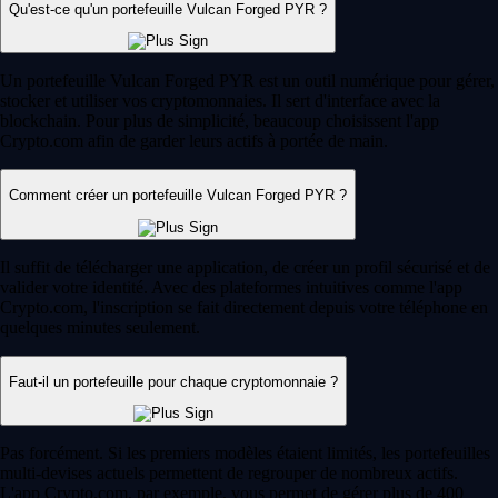
Qu'est-ce qu'un portefeuille Vulcan Forged PYR ?
Un portefeuille Vulcan Forged PYR est un outil numérique pour gérer,
stocker et utiliser vos cryptomonnaies. Il sert d'interface avec la
blockchain. Pour plus de simplicité, beaucoup choisissent l'app
Crypto.com afin de garder leurs actifs à portée de main.
Comment créer un portefeuille Vulcan Forged PYR ?
Il suffit de télécharger une application, de créer un profil sécurisé et de
valider votre identité. Avec des plateformes intuitives comme l'app
Crypto.com, l'inscription se fait directement depuis votre téléphone en
quelques minutes seulement.
Faut-il un portefeuille pour chaque cryptomonnaie ?
Pas forcément. Si les premiers modèles étaient limités, les portefeuilles
multi-devises actuels permettent de regrouper de nombreux actifs.
L'app Crypto.com, par exemple, vous permet de gérer plus de 400