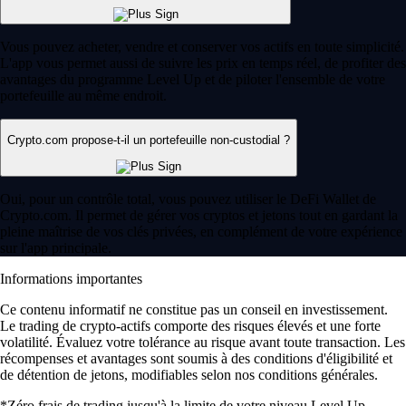
Vous pouvez acheter, vendre et conserver vos actifs en toute simplicité.
L'app vous permet aussi de suivre les prix en temps réel, de profiter des
avantages du programme Level Up et de piloter l'ensemble de votre
portefeuille au même endroit.
Crypto.com propose-t-il un portefeuille non-custodial ?
Oui, pour un contrôle total, vous pouvez utiliser le DeFi Wallet de
Crypto.com. Il permet de gérer vos cryptos et jetons tout en gardant la
pleine maîtrise de vos clés privées, en complément de votre expérience
sur l'app principale.
Informations importantes
Ce contenu informatif ne constitue pas un conseil en investissement.
Le trading de crypto-actifs comporte des risques élevés et une forte
volatilité. Évaluez votre tolérance au risque avant toute transaction. Les
récompenses et avantages sont soumis à des conditions d'éligibilité et
de détention de jetons, modifiables selon nos conditions générales.
*Zéro frais de trading jusqu'à la limite de votre niveau Level Up.