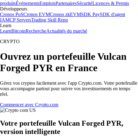
produits
Événements
Emplois
Partenaires
Sécurité
Licences & Permis
Développeurs
Cronos PoS
Cronos EVM
Cronos zkEVM
SDK Pay
SDK d'agent
IA
MCP Servers
Trading Skill Repo
Learn
Learn
Bitcoin
Recherche
Actualités du marché
CRYPTO
Ouvrez un portefeuille Vulcan
Forged PYR en France
Gérez vos cryptos facilement avec l'app Crypto.com. Votre portefeuille
vous accompagne partout pour suivre vos investissements en temps
réel.
Commencer avec Crypto.com
Votre portefeuille Vulcan Forged PYR,
version intelligente