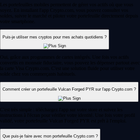
Les portefeuilles mobiles permettent de gérer vos actifs où que vous
soyez. En installant l'app Crypto.com, vous pouvez consulter vos
soldes, suivre le marché et piloter votre portefeuille directement depuis
votre smartphone.
Puis-je utiliser mes cryptos pour mes achats quotidiens ?
Oui, grâce aux programmes de cartes intégrés. Une fois vos actifs
convertis en monnaie fiduciaire, vous pouvez les dépenser partout avec
la carte Visa Crypto.com. C'est une solution fluide pour utiliser votre
solde chez vos commerçants habituels.
Comment créer un portefeuille Vulcan Forged PYR sur l'app Crypto.com ?
C'est très simple : téléchargez l'app sur votre store et suivez les
instructions à l'écran pour vérifier votre identité. Une fois votre profil
validé, votre portefeuille Vulcan Forged PYR est prêt à l'emploi.
Que puis-je faire avec mon portefeuille Crypto.com ?