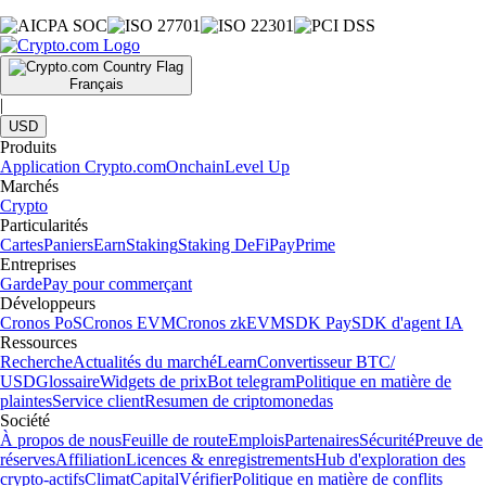
Français
|
USD
Produits
Application Crypto.com
Onchain
Level Up
Marchés
Crypto
Particularités
Cartes
Paniers
Earn
Staking
Staking DeFi
Pay
Prime
Entreprises
Garde
Pay pour commerçant
Développeurs
Cronos PoS
Cronos EVM
Cronos zkEVM
SDK Pay
SDK d'agent IA
Ressources
Recherche
Actualités du marché
Learn
Convertisseur BTC/
USD
Glossaire
Widgets de prix
Bot telegram
Politique en matière de
plaintes
Service client
Resumen de criptomonedas
Société
À propos de nous
Feuille de route
Emplois
Partenaires
Sécurité
Preuve de
réserves
Affiliation
Licences & enregistrements
Hub d'exploration des
crypto-actifs
Climat
Capital
Vérifier
Politique en matière de conflits