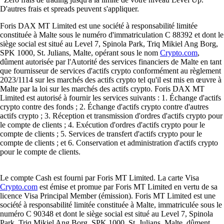
D'autres frais et spreads peuvent s'appliquer.
Foris DAX MT Limited est une société à responsabilité limitée
constituée à Malte sous le numéro d'immatriculation C 88392 et dont le
siège social est situé au Level 7, Spinola Park, Triq Mikiel Ang Borg,
SPK 1000, St. Julians, Malte, opérant sous le nom
Crypto.com
,
dûment autorisée par l'Autorité des services financiers de Malte en tant
que fournisseur de services d'actifs crypto conformément au règlement
2023/1114 sur les marchés des actifs crypto tel qu'il est mis en œuvre à
Malte par la loi sur les marchés des actifs crypto. Foris DAX MT
Limited est autorisé à fournir les services suivants : 1. Échange d'actifs
crypto contre des fonds ; 2. Échange d'actifs crypto contre d'autres
actifs crypto ; 3. Réception et transmission d'ordres d'actifs crypto pour
le compte de clients ; 4. Exécution d'ordres d'actifs crypto pour le
compte de clients ; 5. Services de transfert d'actifs crypto pour le
compte de clients ; et 6. Conservation et administration d'actifs crypto
pour le compte de clients.
Le compte Cash est fourni par Foris MT Limited. La carte Visa
Crypto.com
est émise et promue par Foris MT Limited en vertu de sa
licence Visa Principal Member (émission). Foris MT Limited est une
société à responsabilité limitée constituée à Malte, immatriculée sous le
numéro C 90348 et dont le siège social est situé au Level 7, Spinola
Park, Triq Mikiel Ang Borg, SPK 1000, St. Julians, Malte, dûment