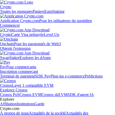
Crypto
Toutes les monnaies
Paniers
Earn
Staking
Application Crypto.com
Pour les utilisateurs du quotidien
Commencer
Crypto
Carte Visa prépayée
Level Up
Onchain
Pour les passionnés de Web3
Obtenir l'extension
Swap
Staker
Explorer les dApps
Pay
Pour commerçants
Inscription commerçant
Terminal de paiement
SDK Pay
Plug-ins e-commerce
Prédictions
Cronos
Layer 1 compatible EVM
Explorez Cronos
Cronos PoS
Cronos EVM
Cronos zkEVM
SDK d'agent IA
Explorer
Affiliation
Institutions
Garde
Crypto.com
À propos de nous
Actualités de la société
Actualités des