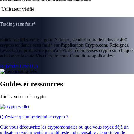
-
Utilisateur vérifié
Trading sans frais*
Faites fructifier votre argent. Achetez, vendez ou tradez plus de 400
cryptos tendance sans frais* sur l'application Crypto.com. Rejoignez
Level Up et profitez de jusqu'à 6 % de récompenses crypto sur chaque
achat avec la carte Visa Crypto.com. Conditions applicables.
Rejoindre Level Up
Guides et ressources
Tout savoir sur la crypto
Qu'est-ce qu'un portefeuille crypto ?
Que vous découvriez les cryptomonnaies ou que vous soyez déjà un
utilisateur expérimenté, un outil reste indispensable : le portefeuille