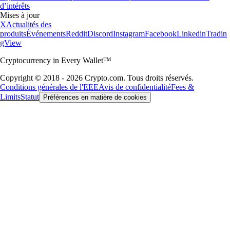
d’intérêts
Mises à jour
X
Actualités des
produits
Événements
Reddit
Discord
Instagram
Facebook
Linkedin
Tradin
gView
Cryptocurrency in Every Wallet™
Copyright © 2018 - 2026 Crypto.com. Tous droits réservés.
Conditions générales de l'EEE
Avis de confidentialité
Fees &
Limits
Statut
Préférences en matière de cookies