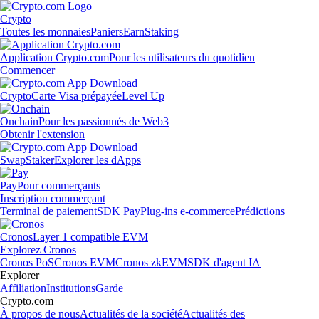
Crypto
Toutes les monnaies
Paniers
Earn
Staking
Application Crypto.com
Pour les utilisateurs du quotidien
Commencer
Crypto
Carte Visa prépayée
Level Up
Onchain
Pour les passionnés de Web3
Obtenir l'extension
Swap
Staker
Explorer les dApps
Pay
Pour commerçants
Inscription commerçant
Terminal de paiement
SDK Pay
Plug-ins e-commerce
Prédictions
Cronos
Layer 1 compatible EVM
Explorez Cronos
Cronos PoS
Cronos EVM
Cronos zkEVM
SDK d'agent IA
Explorer
Affiliation
Institutions
Garde
Crypto.com
À propos de nous
Actualités de la société
Actualités des