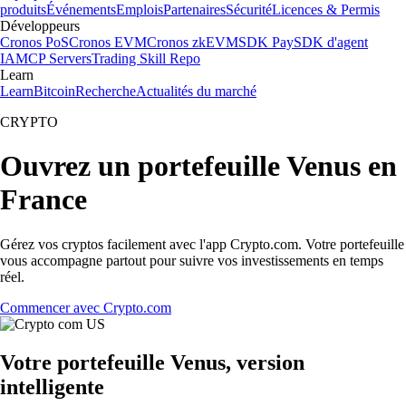
produits
Événements
Emplois
Partenaires
Sécurité
Licences & Permis
Développeurs
Cronos PoS
Cronos EVM
Cronos zkEVM
SDK Pay
SDK d'agent
IA
MCP Servers
Trading Skill Repo
Learn
Learn
Bitcoin
Recherche
Actualités du marché
CRYPTO
Ouvrez un portefeuille Venus en
France
Gérez vos cryptos facilement avec l'app Crypto.com. Votre portefeuille
vous accompagne partout pour suivre vos investissements en temps
réel.
Commencer avec Crypto.com
Votre portefeuille Venus, version
intelligente