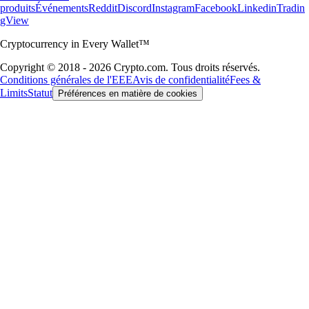
produits
Événements
Reddit
Discord
Instagram
Facebook
Linkedin
Tradin
gView
Cryptocurrency in Every Wallet™
Copyright © 2018 - 2026 Crypto.com. Tous droits réservés.
Conditions générales de l'EEE
Avis de confidentialité
Fees &
Limits
Statut
Préférences en matière de cookies