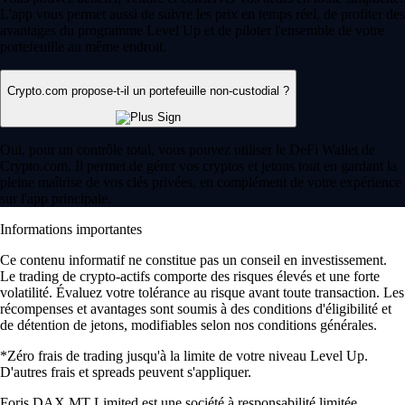
L'app vous permet aussi de suivre les prix en temps réel, de profiter des
avantages du programme Level Up et de piloter l'ensemble de votre
portefeuille au même endroit.
Crypto.com propose-t-il un portefeuille non-custodial ?
Oui, pour un contrôle total, vous pouvez utiliser le DeFi Wallet de
Crypto.com. Il permet de gérer vos cryptos et jetons tout en gardant la
pleine maîtrise de vos clés privées, en complément de votre expérience
sur l'app principale.
Informations importantes
Ce contenu informatif ne constitue pas un conseil en investissement.
Le trading de crypto-actifs comporte des risques élevés et une forte
volatilité. Évaluez votre tolérance au risque avant toute transaction. Les
récompenses et avantages sont soumis à des conditions d'éligibilité et
de détention de jetons, modifiables selon nos conditions générales.
*Zéro frais de trading jusqu'à la limite de votre niveau Level Up.
D'autres frais et spreads peuvent s'appliquer.
Foris DAX MT Limited est une société à responsabilité limitée