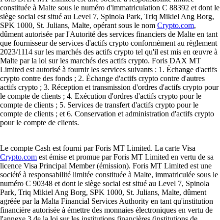
constituée à Malte sous le numéro d'immatriculation C 88392 et dont le
siège social est situé au Level 7, Spinola Park, Triq Mikiel Ang Borg,
SPK 1000, St. Julians, Malte, opérant sous le nom
Crypto.com
,
dûment autorisée par l'Autorité des services financiers de Malte en tant
que fournisseur de services d'actifs crypto conformément au règlement
2023/1114 sur les marchés des actifs crypto tel qu'il est mis en œuvre à
Malte par la loi sur les marchés des actifs crypto. Foris DAX MT
Limited est autorisé à fournir les services suivants : 1. Échange d'actifs
crypto contre des fonds ; 2. Échange d'actifs crypto contre d'autres
actifs crypto ; 3. Réception et transmission d'ordres d'actifs crypto pour
le compte de clients ; 4. Exécution d'ordres d'actifs crypto pour le
compte de clients ; 5. Services de transfert d'actifs crypto pour le
compte de clients ; et 6. Conservation et administration d'actifs crypto
pour le compte de clients.
Le compte Cash est fourni par Foris MT Limited. La carte Visa
Crypto.com
est émise et promue par Foris MT Limited en vertu de sa
licence Visa Principal Member (émission). Foris MT Limited est une
société à responsabilité limitée constituée à Malte, immatriculée sous le
numéro C 90348 et dont le siège social est situé au Level 7, Spinola
Park, Triq Mikiel Ang Borg, SPK 1000, St. Julians, Malte, dûment
agréée par la Malta Financial Services Authority en tant qu'institution
financière autorisée à émettre des monnaies électroniques en vertu de
l'annexe 3 de la loi sur les institutions financières (institutions de