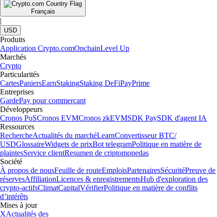
Français
|
USD
Produits
Application Crypto.com
Onchain
Level Up
Marchés
Crypto
Particularités
Cartes
Paniers
Earn
Staking
Staking DeFi
Pay
Prime
Entreprises
Garde
Pay pour commerçant
Développeurs
Cronos PoS
Cronos EVM
Cronos zkEVM
SDK Pay
SDK d'agent IA
Ressources
Recherche
Actualités du marché
Learn
Convertisseur BTC/
USD
Glossaire
Widgets de prix
Bot telegram
Politique en matière de
plaintes
Service client
Resumen de criptomonedas
Société
À propos de nous
Feuille de route
Emplois
Partenaires
Sécurité
Preuve de
réserves
Affiliation
Licences & enregistrements
Hub d'exploration des
crypto-actifs
Climat
Capital
Vérifier
Politique en matière de conflits
d’intérêts
Mises à jour
X
Actualités des