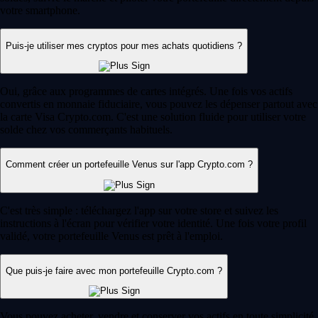
votre smartphone.
Puis-je utiliser mes cryptos pour mes achats quotidiens ?
Oui, grâce aux programmes de cartes intégrés. Une fois vos actifs
convertis en monnaie fiduciaire, vous pouvez les dépenser partout avec
la carte Visa Crypto.com. C'est une solution fluide pour utiliser votre
solde chez vos commerçants habituels.
Comment créer un portefeuille Venus sur l'app Crypto.com ?
C'est très simple : téléchargez l'app sur votre store et suivez les
instructions à l'écran pour vérifier votre identité. Une fois votre profil
validé, votre portefeuille Venus est prêt à l'emploi.
Que puis-je faire avec mon portefeuille Crypto.com ?
Vous pouvez acheter, vendre et conserver vos actifs en toute simplicité.