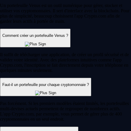
Un portefeuille Venus est un outil numérique pour gérer, stocker et
utiliser vos cryptomonnaies. Il sert d'interface avec la blockchain. Pour
plus de simplicité, beaucoup choisissent l'app Crypto.com afin de
garder leurs actifs à portée de main.
Comment créer un portefeuille Venus ?
Il suffit de télécharger une application, de créer un profil sécurisé et de
valider votre identité. Avec des plateformes intuitives comme l'app
Crypto.com, l'inscription se fait directement depuis votre téléphone en
quelques minutes seulement.
Faut-il un portefeuille pour chaque cryptomonnaie ?
Pas forcément. Si les premiers modèles étaient limités, les portefeuilles
multi-devises actuels permettent de regrouper de nombreux actifs.
L'app Crypto.com, par exemple, vous permet de gérer plus de 400
cryptomonnaies en un seul endroit.