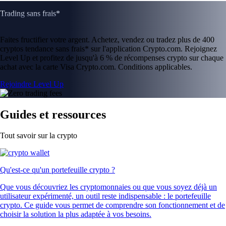
Trading sans frais*
Faites fructifier votre argent. Achetez, vendez ou tradez plus de 400
cryptos tendance sans frais* sur l'application Crypto.com. Rejoignez
Level Up et profitez de jusqu'à 6 % de récompenses crypto sur chaque
achat avec la carte Visa Crypto.com. Conditions applicables.
Rejoindre Level Up
Guides et ressources
Tout savoir sur la crypto
Qu'est-ce qu'un portefeuille crypto ?
Que vous découvriez les cryptomonnaies ou que vous soyez déjà un
utilisateur expérimenté, un outil reste indispensable : le portefeuille
crypto. Ce guide vous permet de comprendre son fonctionnement et de
choisir la solution la plus adaptée à vos besoins.