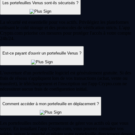
Les portefeuilles Venus sont-ils sécurisés ?
La sécurité est essentielle pour vos actifs. Privilégiez les plateformes
utilisant le cold storage et des protocoles de vérification stricts. L'app
Crypto.com priorise ces mesures pour protéger l'accès à votre compte
24h/24.
Est-ce payant d'ouvrir un portefeuille Venus ?
L'ouverture d'un portefeuille logiciel est généralement gratuite. Si des
frais de réseau s'appliquent lors de vos transactions (achat, vente ou
transfert), le téléchargement et l'inscription sur l'app Crypto.com ne
nécessitent aucun frais de configuration initial.
Comment accéder à mon portefeuille en déplacement ?
Les portefeuilles mobiles permettent de gérer vos actifs où que vous
soyez. En installant l'app Crypto.com, vous pouvez consulter vos
soldes, suivre le marché et piloter votre portefeuille directement depuis