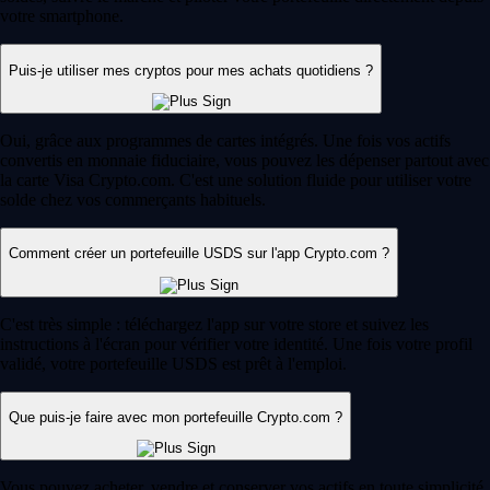
votre smartphone.
Puis-je utiliser mes cryptos pour mes achats quotidiens ?
Oui, grâce aux programmes de cartes intégrés. Une fois vos actifs
convertis en monnaie fiduciaire, vous pouvez les dépenser partout avec
la carte Visa Crypto.com. C'est une solution fluide pour utiliser votre
solde chez vos commerçants habituels.
Comment créer un portefeuille USDS sur l'app Crypto.com ?
C'est très simple : téléchargez l'app sur votre store et suivez les
instructions à l'écran pour vérifier votre identité. Une fois votre profil
validé, votre portefeuille USDS est prêt à l'emploi.
Que puis-je faire avec mon portefeuille Crypto.com ?
Vous pouvez acheter, vendre et conserver vos actifs en toute simplicité.