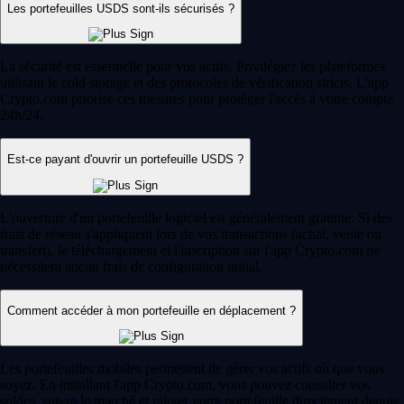
Les portefeuilles USDS sont-ils sécurisés ?
La sécurité est essentielle pour vos actifs. Privilégiez les plateformes
utilisant le cold storage et des protocoles de vérification stricts. L'app
Crypto.com priorise ces mesures pour protéger l'accès à votre compte
24h/24.
Est-ce payant d'ouvrir un portefeuille USDS ?
L'ouverture d'un portefeuille logiciel est généralement gratuite. Si des
frais de réseau s'appliquent lors de vos transactions (achat, vente ou
transfert), le téléchargement et l'inscription sur l'app Crypto.com ne
nécessitent aucun frais de configuration initial.
Comment accéder à mon portefeuille en déplacement ?
Les portefeuilles mobiles permettent de gérer vos actifs où que vous
soyez. En installant l'app Crypto.com, vous pouvez consulter vos
soldes, suivre le marché et piloter votre portefeuille directement depuis