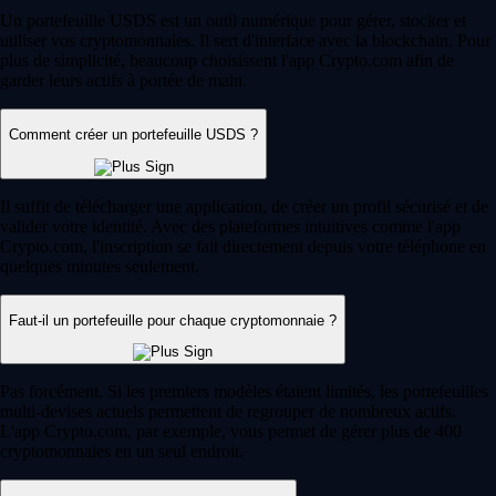
Un portefeuille USDS est un outil numérique pour gérer, stocker et
utiliser vos cryptomonnaies. Il sert d'interface avec la blockchain. Pour
plus de simplicité, beaucoup choisissent l'app Crypto.com afin de
garder leurs actifs à portée de main.
Comment créer un portefeuille USDS ?
Il suffit de télécharger une application, de créer un profil sécurisé et de
valider votre identité. Avec des plateformes intuitives comme l'app
Crypto.com, l'inscription se fait directement depuis votre téléphone en
quelques minutes seulement.
Faut-il un portefeuille pour chaque cryptomonnaie ?
Pas forcément. Si les premiers modèles étaient limités, les portefeuilles
multi-devises actuels permettent de regrouper de nombreux actifs.
L'app Crypto.com, par exemple, vous permet de gérer plus de 400
cryptomonnaies en un seul endroit.