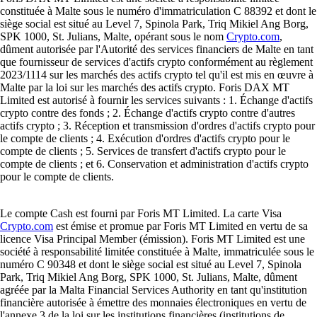
constituée à Malte sous le numéro d'immatriculation C 88392 et dont le
siège social est situé au Level 7, Spinola Park, Triq Mikiel Ang Borg,
SPK 1000, St. Julians, Malte, opérant sous le nom
Crypto.com
,
dûment autorisée par l'Autorité des services financiers de Malte en tant
que fournisseur de services d'actifs crypto conformément au règlement
2023/1114 sur les marchés des actifs crypto tel qu'il est mis en œuvre à
Malte par la loi sur les marchés des actifs crypto. Foris DAX MT
Limited est autorisé à fournir les services suivants : 1. Échange d'actifs
crypto contre des fonds ; 2. Échange d'actifs crypto contre d'autres
actifs crypto ; 3. Réception et transmission d'ordres d'actifs crypto pour
le compte de clients ; 4. Exécution d'ordres d'actifs crypto pour le
compte de clients ; 5. Services de transfert d'actifs crypto pour le
compte de clients ; et 6. Conservation et administration d'actifs crypto
pour le compte de clients.
Le compte Cash est fourni par Foris MT Limited. La carte Visa
Crypto.com
est émise et promue par Foris MT Limited en vertu de sa
licence Visa Principal Member (émission). Foris MT Limited est une
société à responsabilité limitée constituée à Malte, immatriculée sous le
numéro C 90348 et dont le siège social est situé au Level 7, Spinola
Park, Triq Mikiel Ang Borg, SPK 1000, St. Julians, Malte, dûment
agréée par la Malta Financial Services Authority en tant qu'institution
financière autorisée à émettre des monnaies électroniques en vertu de
l'annexe 3 de la loi sur les institutions financières (institutions de