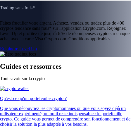
Trading sans frais*
Faites fructifier votre argent. Achetez, vendez ou tradez plus de 400
cryptos tendance sans frais* sur l'application Crypto.com. Rejoignez
Level Up et profitez de jusqu'à 6 % de récompenses crypto sur chaque
achat avec la carte Visa Crypto.com. Conditions applicables.
Rejoindre Level Up
Guides et ressources
Tout savoir sur la crypto
Qu'est-ce qu'un portefeuille crypto ?
Que vous découvriez les cryptomonnaies ou que vous soyez déjà un
utilisateur expérimenté, un outil reste indispensable : le portefeuille
crypto. Ce guide vous permet de comprendre son fonctionnement et de
choisir la solution la plus adaptée à vos besoins.