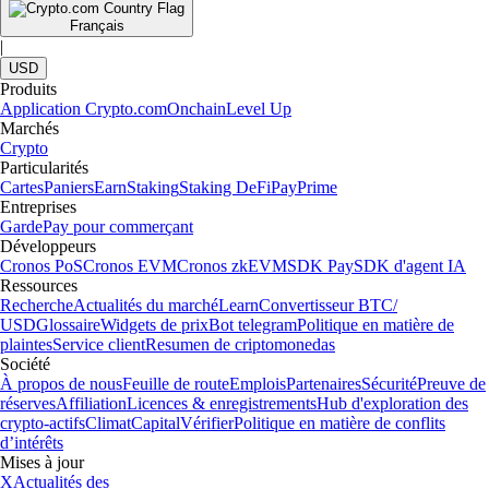
Français
|
USD
Produits
Application Crypto.com
Onchain
Level Up
Marchés
Crypto
Particularités
Cartes
Paniers
Earn
Staking
Staking DeFi
Pay
Prime
Entreprises
Garde
Pay pour commerçant
Développeurs
Cronos PoS
Cronos EVM
Cronos zkEVM
SDK Pay
SDK d'agent IA
Ressources
Recherche
Actualités du marché
Learn
Convertisseur BTC/
USD
Glossaire
Widgets de prix
Bot telegram
Politique en matière de
plaintes
Service client
Resumen de criptomonedas
Société
À propos de nous
Feuille de route
Emplois
Partenaires
Sécurité
Preuve de
réserves
Affiliation
Licences & enregistrements
Hub d'exploration des
crypto-actifs
Climat
Capital
Vérifier
Politique en matière de conflits
d’intérêts
Mises à jour
X
Actualités des