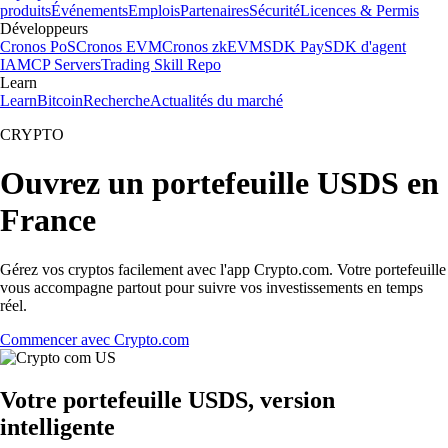
produits
Événements
Emplois
Partenaires
Sécurité
Licences & Permis
Développeurs
Cronos PoS
Cronos EVM
Cronos zkEVM
SDK Pay
SDK d'agent
IA
MCP Servers
Trading Skill Repo
Learn
Learn
Bitcoin
Recherche
Actualités du marché
CRYPTO
Ouvrez un portefeuille USDS en
France
Gérez vos cryptos facilement avec l'app Crypto.com. Votre portefeuille
vous accompagne partout pour suivre vos investissements en temps
réel.
Commencer avec Crypto.com
Votre portefeuille USDS, version
intelligente