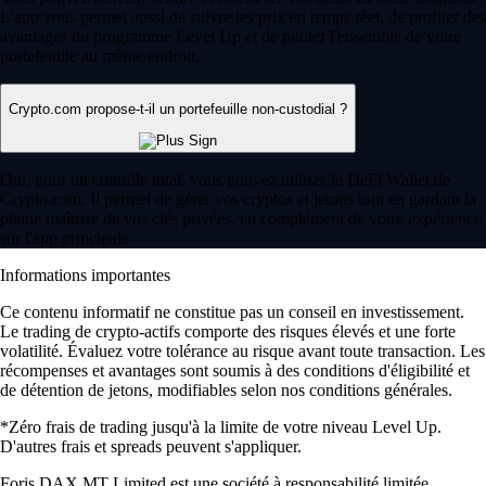
L'app vous permet aussi de suivre les prix en temps réel, de profiter des
avantages du programme Level Up et de piloter l'ensemble de votre
portefeuille au même endroit.
Crypto.com propose-t-il un portefeuille non-custodial ?
Oui, pour un contrôle total, vous pouvez utiliser le DeFi Wallet de
Crypto.com. Il permet de gérer vos cryptos et jetons tout en gardant la
pleine maîtrise de vos clés privées, en complément de votre expérience
sur l'app principale.
Informations importantes
Ce contenu informatif ne constitue pas un conseil en investissement.
Le trading de crypto-actifs comporte des risques élevés et une forte
volatilité. Évaluez votre tolérance au risque avant toute transaction. Les
récompenses et avantages sont soumis à des conditions d'éligibilité et
de détention de jetons, modifiables selon nos conditions générales.
*Zéro frais de trading jusqu'à la limite de votre niveau Level Up.
D'autres frais et spreads peuvent s'appliquer.
Foris DAX MT Limited est une société à responsabilité limitée