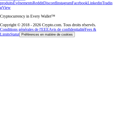
produits
Événements
Reddit
Discord
Instagram
Facebook
Linkedin
Tradin
gView
Cryptocurrency in Every Wallet™
Copyright © 2018 - 2026 Crypto.com. Tous droits réservés.
Conditions générales de l'EEE
Avis de confidentialité
Fees &
Limits
Statut
Préférences en matière de cookies