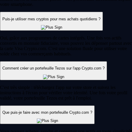
votre smartphone.
Puis-je utiliser mes cryptos pour mes achats quotidiens ?
Oui, grâce aux programmes de cartes intégrés. Une fois vos actifs
convertis en monnaie fiduciaire, vous pouvez les dépenser partout avec
la carte Visa Crypto.com. C'est une solution fluide pour utiliser votre
solde chez vos commerçants habituels.
Comment créer un portefeuille Tezos sur l'app Crypto.com ?
C'est très simple : téléchargez l'app sur votre store et suivez les
instructions à l'écran pour vérifier votre identité. Une fois votre profil
validé, votre portefeuille Tezos est prêt à l'emploi.
Que puis-je faire avec mon portefeuille Crypto.com ?
Vous pouvez acheter, vendre et conserver vos actifs en toute simplicité.