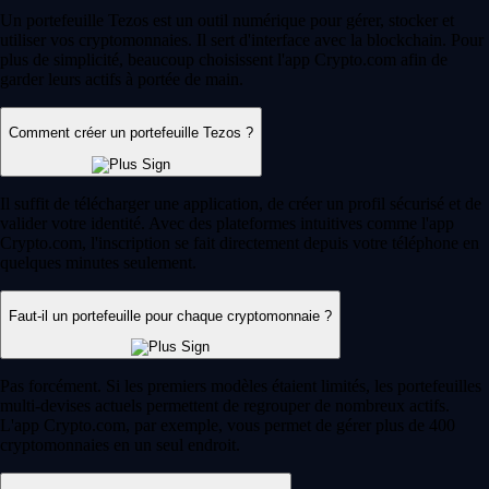
Un portefeuille Tezos est un outil numérique pour gérer, stocker et
utiliser vos cryptomonnaies. Il sert d'interface avec la blockchain. Pour
plus de simplicité, beaucoup choisissent l'app Crypto.com afin de
garder leurs actifs à portée de main.
Comment créer un portefeuille Tezos ?
Il suffit de télécharger une application, de créer un profil sécurisé et de
valider votre identité. Avec des plateformes intuitives comme l'app
Crypto.com, l'inscription se fait directement depuis votre téléphone en
quelques minutes seulement.
Faut-il un portefeuille pour chaque cryptomonnaie ?
Pas forcément. Si les premiers modèles étaient limités, les portefeuilles
multi-devises actuels permettent de regrouper de nombreux actifs.
L'app Crypto.com, par exemple, vous permet de gérer plus de 400
cryptomonnaies en un seul endroit.