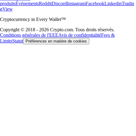
produits
Événements
Reddit
Discord
Instagram
Facebook
Linkedin
Tradin
gView
Cryptocurrency in Every Wallet™
Copyright © 2018 - 2026 Crypto.com. Tous droits réservés.
Conditions générales de l'EEE
Avis de confidentialité
Fees &
Limits
Statut
Préférences en matière de cookies