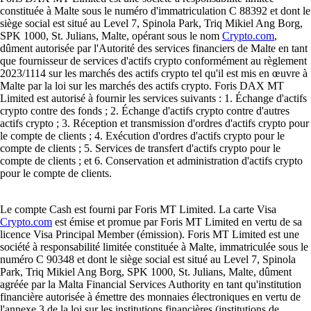
constituée à Malte sous le numéro d'immatriculation C 88392 et dont le
siège social est situé au Level 7, Spinola Park, Triq Mikiel Ang Borg,
SPK 1000, St. Julians, Malte, opérant sous le nom
Crypto.com
,
dûment autorisée par l'Autorité des services financiers de Malte en tant
que fournisseur de services d'actifs crypto conformément au règlement
2023/1114 sur les marchés des actifs crypto tel qu'il est mis en œuvre à
Malte par la loi sur les marchés des actifs crypto. Foris DAX MT
Limited est autorisé à fournir les services suivants : 1. Échange d'actifs
crypto contre des fonds ; 2. Échange d'actifs crypto contre d'autres
actifs crypto ; 3. Réception et transmission d'ordres d'actifs crypto pour
le compte de clients ; 4. Exécution d'ordres d'actifs crypto pour le
compte de clients ; 5. Services de transfert d'actifs crypto pour le
compte de clients ; et 6. Conservation et administration d'actifs crypto
pour le compte de clients.
Le compte Cash est fourni par Foris MT Limited. La carte Visa
Crypto.com
est émise et promue par Foris MT Limited en vertu de sa
licence Visa Principal Member (émission). Foris MT Limited est une
société à responsabilité limitée constituée à Malte, immatriculée sous le
numéro C 90348 et dont le siège social est situé au Level 7, Spinola
Park, Triq Mikiel Ang Borg, SPK 1000, St. Julians, Malte, dûment
agréée par la Malta Financial Services Authority en tant qu'institution
financière autorisée à émettre des monnaies électroniques en vertu de
l'annexe 3 de la loi sur les institutions financières (institutions de