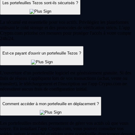
Les portefeuilles Tezos sont-ils sécurisés ?
La sécurité est essentielle pour vos actifs. Privilégiez les plateformes
utilisant le cold storage et des protocoles de vérification stricts. L'app
Crypto.com priorise ces mesures pour protéger l'accès à votre compte
24h/24.
Est-ce payant d'ouvrir un portefeuille Tezos ?
L'ouverture d'un portefeuille logiciel est généralement gratuite. Si des
frais de réseau s'appliquent lors de vos transactions (achat, vente ou
transfert), le téléchargement et l'inscription sur l'app Crypto.com ne
nécessitent aucun frais de configuration initial.
Comment accéder à mon portefeuille en déplacement ?
Les portefeuilles mobiles permettent de gérer vos actifs où que vous
soyez. En installant l'app Crypto.com, vous pouvez consulter vos
soldes, suivre le marché et piloter votre portefeuille directement depuis