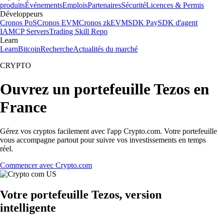
produits
Événements
Emplois
Partenaires
Sécurité
Licences & Permis
Développeurs
Cronos PoS
Cronos EVM
Cronos zkEVM
SDK Pay
SDK d'agent
IA
MCP Servers
Trading Skill Repo
Learn
Learn
Bitcoin
Recherche
Actualités du marché
CRYPTO
Ouvrez un portefeuille Tezos en
France
Gérez vos cryptos facilement avec l'app Crypto.com. Votre portefeuille
vous accompagne partout pour suivre vos investissements en temps
réel.
Commencer avec Crypto.com
Votre portefeuille Tezos, version
intelligente