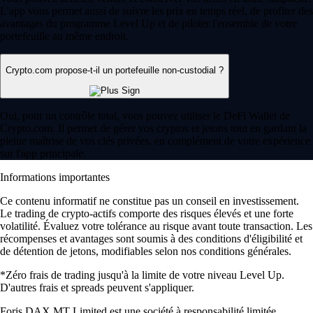
L'app vous permet aussi de suivre les prix en temps réel, de profiter des
avantages du programme Level Up et de piloter l'ensemble de votre
portefeuille au même endroit.
Crypto.com propose-t-il un portefeuille non-custodial ?
Oui, pour un contrôle total, vous pouvez utiliser le DeFi Wallet de
Crypto.com. Il permet de gérer vos cryptos et jetons tout en gardant la
pleine maîtrise de vos clés privées, en complément de votre expérience
sur l'app principale.
Informations importantes
Ce contenu informatif ne constitue pas un conseil en investissement.
Le trading de crypto-actifs comporte des risques élevés et une forte
volatilité. Évaluez votre tolérance au risque avant toute transaction. Les
récompenses et avantages sont soumis à des conditions d'éligibilité et
de détention de jetons, modifiables selon nos conditions générales.
*Zéro frais de trading jusqu'à la limite de votre niveau Level Up.
D'autres frais et spreads peuvent s'appliquer.
Foris DAX MT Limited est une société à responsabilité limitée