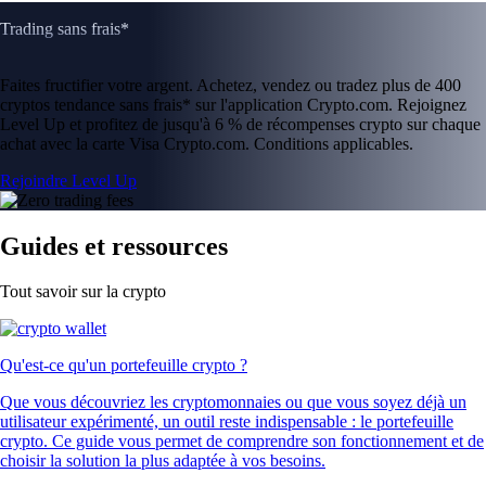
Trading sans frais*
Faites fructifier votre argent. Achetez, vendez ou tradez plus de 400
cryptos tendance sans frais* sur l'application Crypto.com. Rejoignez
Level Up et profitez de jusqu'à 6 % de récompenses crypto sur chaque
achat avec la carte Visa Crypto.com. Conditions applicables.
Rejoindre Level Up
Guides et ressources
Tout savoir sur la crypto
Qu'est-ce qu'un portefeuille crypto ?
Que vous découvriez les cryptomonnaies ou que vous soyez déjà un
utilisateur expérimenté, un outil reste indispensable : le portefeuille
crypto. Ce guide vous permet de comprendre son fonctionnement et de
choisir la solution la plus adaptée à vos besoins.