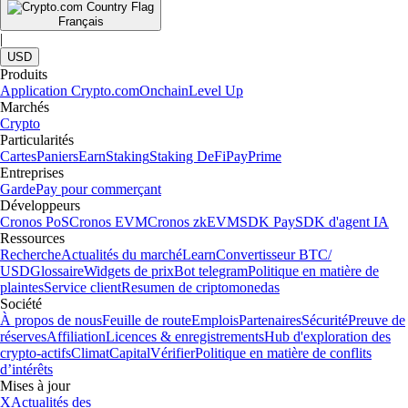
Français
|
USD
Produits
Application Crypto.com
Onchain
Level Up
Marchés
Crypto
Particularités
Cartes
Paniers
Earn
Staking
Staking DeFi
Pay
Prime
Entreprises
Garde
Pay pour commerçant
Développeurs
Cronos PoS
Cronos EVM
Cronos zkEVM
SDK Pay
SDK d'agent IA
Ressources
Recherche
Actualités du marché
Learn
Convertisseur BTC/
USD
Glossaire
Widgets de prix
Bot telegram
Politique en matière de
plaintes
Service client
Resumen de criptomonedas
Société
À propos de nous
Feuille de route
Emplois
Partenaires
Sécurité
Preuve de
réserves
Affiliation
Licences & enregistrements
Hub d'exploration des
crypto-actifs
Climat
Capital
Vérifier
Politique en matière de conflits
d’intérêts
Mises à jour
X
Actualités des