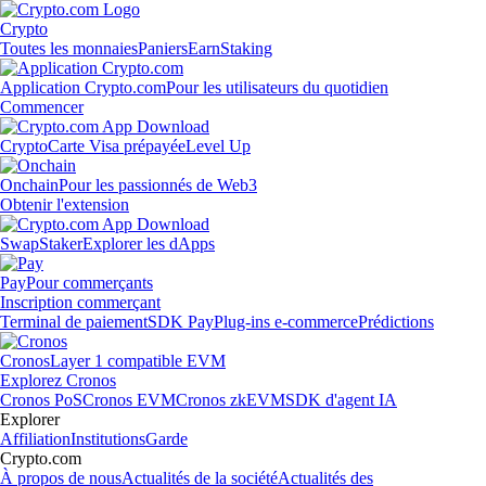
Crypto
Toutes les monnaies
Paniers
Earn
Staking
Application Crypto.com
Pour les utilisateurs du quotidien
Commencer
Crypto
Carte Visa prépayée
Level Up
Onchain
Pour les passionnés de Web3
Obtenir l'extension
Swap
Staker
Explorer les dApps
Pay
Pour commerçants
Inscription commerçant
Terminal de paiement
SDK Pay
Plug-ins e-commerce
Prédictions
Cronos
Layer 1 compatible EVM
Explorez Cronos
Cronos PoS
Cronos EVM
Cronos zkEVM
SDK d'agent IA
Explorer
Affiliation
Institutions
Garde
Crypto.com
À propos de nous
Actualités de la société
Actualités des