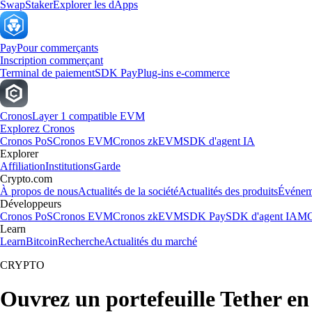
Swap
Staker
Explorer les dApps
Pay
Pour commerçants
Inscription commerçant
Terminal de paiement
SDK Pay
Plug-ins e-commerce
Cronos
Layer 1 compatible EVM
Explorez Cronos
Cronos PoS
Cronos EVM
Cronos zkEVM
SDK d'agent IA
Explorer
Affiliation
Institutions
Garde
Crypto.com
À propos de nous
Actualités de la société
Actualités des produits
Événem
Développeurs
Cronos PoS
Cronos EVM
Cronos zkEVM
SDK Pay
SDK d'agent IA
MC
Learn
Learn
Bitcoin
Recherche
Actualités du marché
CRYPTO
Ouvrez un portefeuille Tether e