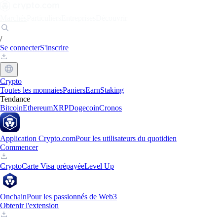
Marchés
Particuliers
Entreprises
Découvrir
/
Se connecter
S'inscrire
Crypto
Toutes les monnaies
Paniers
Earn
Staking
Tendance
Bitcoin
Ethereum
XRP
Dogecoin
Cronos
Application Crypto.com
Pour les utilisateurs du quotidien
Commencer
Crypto
Carte Visa prépayée
Level Up
Onchain
Pour les passionnés de Web3
Obtenir l'extension