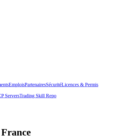
ents
Emplois
Partenaires
Sécurité
Licences & Permis
P Servers
Trading Skill Repo
n France