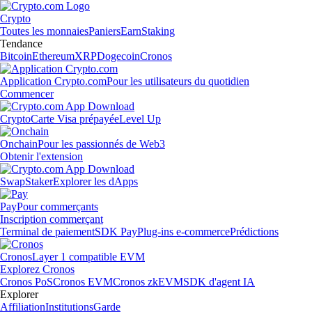
Crypto
Toutes les monnaies
Paniers
Earn
Staking
Tendance
Bitcoin
Ethereum
XRP
Dogecoin
Cronos
Application Crypto.com
Pour les utilisateurs du quotidien
Commencer
Crypto
Carte Visa prépayée
Level Up
Onchain
Pour les passionnés de Web3
Obtenir l'extension
Swap
Staker
Explorer les dApps
Pay
Pour commerçants
Inscription commerçant
Terminal de paiement
SDK Pay
Plug-ins e-commerce
Prédictions
Cronos
Layer 1 compatible EVM
Explorez Cronos
Cronos PoS
Cronos EVM
Cronos zkEVM
SDK d'agent IA
Explorer
Affiliation
Institutions
Garde