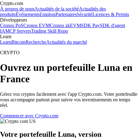
Crypto.com
À propos de nous
Actualités de la société
Actualités des
produits
Événements
Emplois
Partenaires
Sécurité
Licences & Permis
Développeurs
Cronos PoS
Cronos EVM
Cronos zkEVM
SDK Pay
SDK d'agent
IA
MCP Servers
Trading Skill Repo
Learn
Learn
Bitcoin
Recherche
Actualités du marché
CRYPTO
Ouvrez un portefeuille Luna en
France
Gérez vos cryptos facilement avec l'app Crypto.com. Votre portefeuille
vous accompagne partout pour suivre vos investissements en temps
réel.
Commencer avec Crypto.com
Votre portefeuille Luna, version