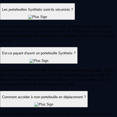
Les portefeuilles Synthetix sont-ils sécurisés ?
La sécurité est essentielle pour vos actifs. Privilégiez les plateformes
utilisant le cold storage et des protocoles de vérification stricts. L'app
Crypto.com priorise ces mesures pour protéger l'accès à votre compte
24h/24.
Est-ce payant d'ouvrir un portefeuille Synthetix ?
L'ouverture d'un portefeuille logiciel est généralement gratuite. Si des
frais de réseau s'appliquent lors de vos transactions (achat, vente ou
transfert), le téléchargement et l'inscription sur l'app Crypto.com ne
nécessitent aucun frais de configuration initial.
Comment accéder à mon portefeuille en déplacement ?
Les portefeuilles mobiles permettent de gérer vos actifs où que vous