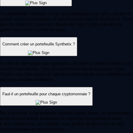
Un portefeuille Synthetix est un outil numérique pour gérer, stocker et
utiliser vos cryptomonnaies. Il sert d'interface avec la blockchain. Pour
plus de simplicité, beaucoup choisissent l'app Crypto.com afin de
garder leurs actifs à portée de main.
Comment créer un portefeuille Synthetix ?
Il suffit de télécharger une application, de créer un profil sécurisé et de
valider votre identité. Avec des plateformes intuitives comme l'app
Crypto.com, l'inscription se fait directement depuis votre téléphone en
quelques minutes seulement.
Faut-il un portefeuille pour chaque cryptomonnaie ?
Pas forcément. Si les premiers modèles étaient limités, les portefeuilles
multi-devises actuels permettent de regrouper de nombreux actifs.
L'app Crypto.com, par exemple, vous permet de gérer plus de 400
cryptomonnaies en un seul endroit.