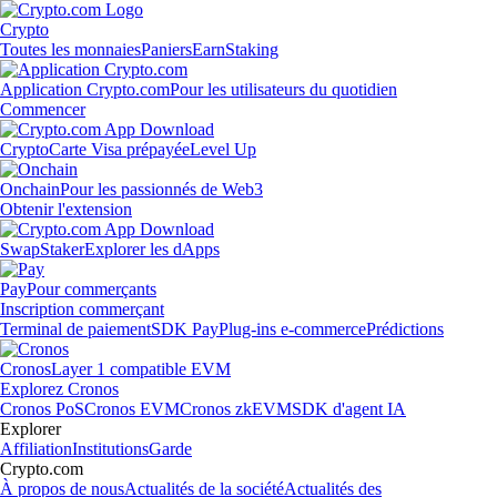
Crypto
Toutes les monnaies
Paniers
Earn
Staking
Application Crypto.com
Pour les utilisateurs du quotidien
Commencer
Crypto
Carte Visa prépayée
Level Up
Onchain
Pour les passionnés de Web3
Obtenir l'extension
Swap
Staker
Explorer les dApps
Pay
Pour commerçants
Inscription commerçant
Terminal de paiement
SDK Pay
Plug-ins e-commerce
Prédictions
Cronos
Layer 1 compatible EVM
Explorez Cronos
Cronos PoS
Cronos EVM
Cronos zkEVM
SDK d'agent IA
Explorer
Affiliation
Institutions
Garde
Crypto.com
À propos de nous
Actualités de la société
Actualités des