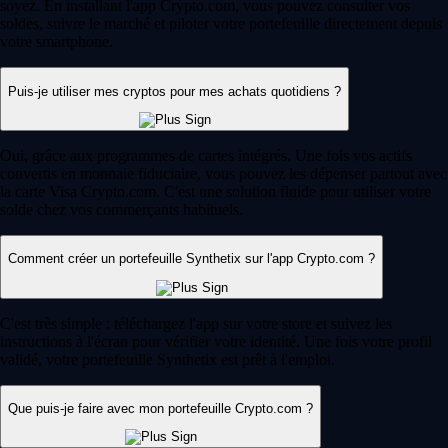
soyez. En installant l'app Crypto.com, vous pouvez consulter vos
soldes, suivre le marché et piloter votre portefeuille directement depuis
votre smartphone.
Puis-je utiliser mes cryptos pour mes achats quotidiens ?
Oui, grâce aux programmes de cartes intégrés. Une fois vos actifs
convertis en monnaie fiduciaire, vous pouvez les dépenser partout avec
la carte Visa Crypto.com. C'est une solution fluide pour utiliser votre
solde chez vos commerçants habituels.
Comment créer un portefeuille Synthetix sur l'app Crypto.com ?
C'est très simple : téléchargez l'app sur votre store et suivez les
instructions à l'écran pour vérifier votre identité. Une fois votre profil
validé, votre portefeuille Synthetix est prêt à l'emploi.
Que puis-je faire avec mon portefeuille Crypto.com ?