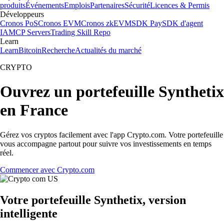
produits
Événements
Emplois
Partenaires
Sécurité
Licences & Permis
Développeurs
Cronos PoS
Cronos EVM
Cronos zkEVM
SDK Pay
SDK d'agent
IA
MCP Servers
Trading Skill Repo
Learn
Learn
Bitcoin
Recherche
Actualités du marché
CRYPTO
Ouvrez un portefeuille Synthetix
en France
Gérez vos cryptos facilement avec l'app Crypto.com. Votre portefeuille
vous accompagne partout pour suivre vos investissements en temps
réel.
Commencer avec Crypto.com
Votre portefeuille Synthetix, version
intelligente