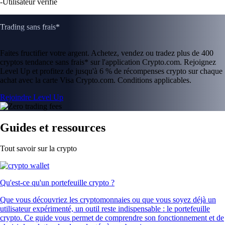
-
Utilisateur vérifié
Trading sans frais*
Faites fructifier votre argent. Achetez, vendez ou tradez plus de 400
cryptos tendance sans frais* sur l'application Crypto.com. Rejoignez
Level Up et profitez de jusqu'à 6 % de récompenses crypto sur chaque
achat avec la carte Visa Crypto.com. Conditions applicables.
Rejoindre Level Up
Guides et ressources
Tout savoir sur la crypto
Qu'est-ce qu'un portefeuille crypto ?
Que vous découvriez les cryptomonnaies ou que vous soyez déjà un
utilisateur expérimenté, un outil reste indispensable : le portefeuille
crypto. Ce guide vous permet de comprendre son fonctionnement et de