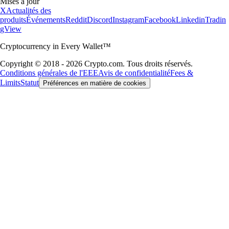
Mises à jour
X
Actualités des
produits
Événements
Reddit
Discord
Instagram
Facebook
Linkedin
Tradin
gView
Cryptocurrency in Every Wallet™
Copyright © 2018 - 2026 Crypto.com. Tous droits réservés.
Conditions générales de l'EEE
Avis de confidentialité
Fees &
Limits
Statut
Préférences en matière de cookies