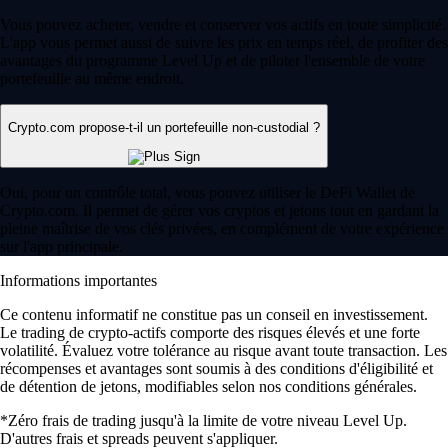
Vous pouvez acheter, vendre et conserver vos actifs en toute simplicité.
L'app vous permet aussi de suivre les prix en temps réel, de profiter des
avantages du programme Level Up et de piloter l'ensemble de votre
portefeuille au même endroit.
Crypto.com propose-t-il un portefeuille non-custodial ?
Oui, pour un contrôle total, vous pouvez utiliser le DeFi Wallet de
Crypto.com. Il permet de gérer vos cryptos et jetons tout en gardant la
pleine maîtrise de vos clés privées, en complément de votre expérience
sur l'app principale.
Informations importantes
Ce contenu informatif ne constitue pas un conseil en investissement.
Le trading de crypto-actifs comporte des risques élevés et une forte
volatilité. Évaluez votre tolérance au risque avant toute transaction. Les
récompenses et avantages sont soumis à des conditions d'éligibilité et
de détention de jetons, modifiables selon nos conditions générales.
*Zéro frais de trading jusqu'à la limite de votre niveau Level Up.
D'autres frais et spreads peuvent s'appliquer.