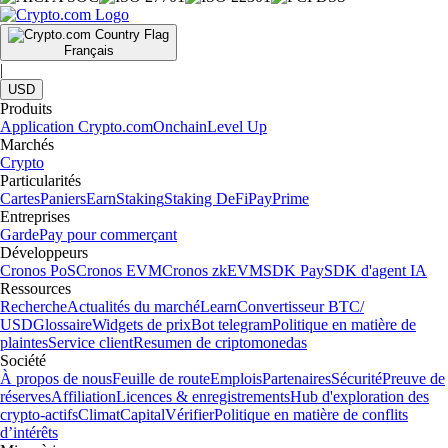
Français
|
USD
Produits
Application Crypto.com
Onchain
Level Up
Marchés
Crypto
Particularités
Cartes
Paniers
Earn
Staking
Staking DeFi
Pay
Prime
Entreprises
Garde
Pay pour commerçant
Développeurs
Cronos PoS
Cronos EVM
Cronos zkEVM
SDK Pay
SDK d'agent IA
Ressources
Recherche
Actualités du marché
Learn
Convertisseur BTC/
USD
Glossaire
Widgets de prix
Bot telegram
Politique en matière de
plaintes
Service client
Resumen de criptomonedas
Société
À propos de nous
Feuille de route
Emplois
Partenaires
Sécurité
Preuve de
réserves
Affiliation
Licences & enregistrements
Hub d'exploration des
crypto-actifs
Climat
Capital
Vérifier
Politique en matière de conflits
d’intérêts