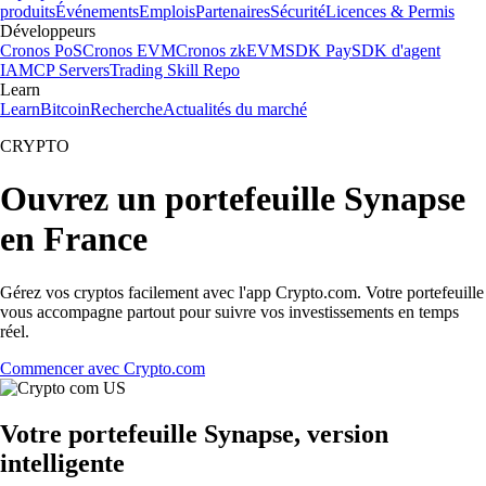
produits
Événements
Emplois
Partenaires
Sécurité
Licences & Permis
Développeurs
Cronos PoS
Cronos EVM
Cronos zkEVM
SDK Pay
SDK d'agent
IA
MCP Servers
Trading Skill Repo
Learn
Learn
Bitcoin
Recherche
Actualités du marché
CRYPTO
Ouvrez un portefeuille Synapse
en France
Gérez vos cryptos facilement avec l'app Crypto.com. Votre portefeuille
vous accompagne partout pour suivre vos investissements en temps
réel.
Commencer avec Crypto.com
Votre portefeuille Synapse, version
intelligente