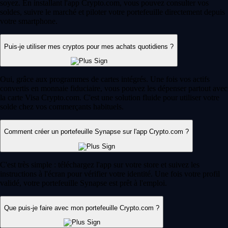
soyez. En installant l'app Crypto.com, vous pouvez consulter vos
soldes, suivre le marché et piloter votre portefeuille directement depuis
votre smartphone.
Puis-je utiliser mes cryptos pour mes achats quotidiens ?
Oui, grâce aux programmes de cartes intégrés. Une fois vos actifs
convertis en monnaie fiduciaire, vous pouvez les dépenser partout avec
la carte Visa Crypto.com. C'est une solution fluide pour utiliser votre
solde chez vos commerçants habituels.
Comment créer un portefeuille Synapse sur l'app Crypto.com ?
C'est très simple : téléchargez l'app sur votre store et suivez les
instructions à l'écran pour vérifier votre identité. Une fois votre profil
validé, votre portefeuille Synapse est prêt à l'emploi.
Que puis-je faire avec mon portefeuille Crypto.com ?