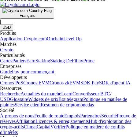
Français
|
USD
Produits
Application Crypto.com
Onchain
Level Up
Marchés
Crypto
Particularités
Cartes
Paniers
Earn
Staking
Staking DeFi
Pay
Prime
Entreprises
Garde
Pay pour commerçant
Développeurs
Cronos PoS
Cronos EVM
Cronos zkEVM
SDK Pay
SDK d'agent IA
Ressources
Recherche
Actualités du marché
Learn
Convertisseur BTC/
USD
Glossaire
Widgets de prix
Bot telegram
Politique en matière de
plaintes
Service client
Resumen de criptomonedas
Société
À propos de nous
Feuille de route
Emplois
Partenaires
Sécurité
Preuve de
réserves
Affiliation
Licences & enregistrements
Hub d'exploration des
crypto-actifs
Climat
Capital
Vérifier
Politique en matière de conflits
d’intérêts