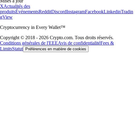
Mises à jour
X
Actualités des
produits
Événements
Reddit
Discord
Instagram
Facebook
Linkedin
Tradin
gView
Cryptocurrency in Every Wallet™
Copyright © 2018 - 2026 Crypto.com. Tous droits réservés.
Conditions générales de l'EEE
Avis de confidentialité
Fees &
Limits
Statut
Préférences en matière de cookies