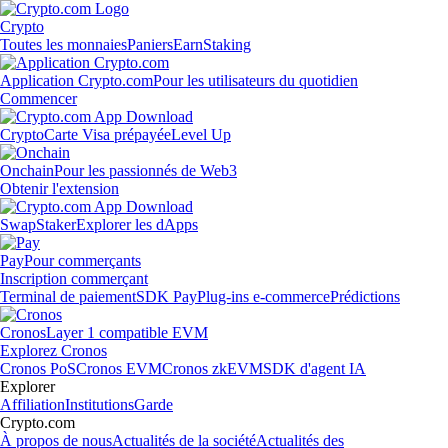
Crypto
Toutes les monnaies
Paniers
Earn
Staking
Application Crypto.com
Pour les utilisateurs du quotidien
Commencer
Crypto
Carte Visa prépayée
Level Up
Onchain
Pour les passionnés de Web3
Obtenir l'extension
Swap
Staker
Explorer les dApps
Pay
Pour commerçants
Inscription commerçant
Terminal de paiement
SDK Pay
Plug-ins e-commerce
Prédictions
Cronos
Layer 1 compatible EVM
Explorez Cronos
Cronos PoS
Cronos EVM
Cronos zkEVM
SDK d'agent IA
Explorer
Affiliation
Institutions
Garde
Crypto.com
À propos de nous
Actualités de la société
Actualités des