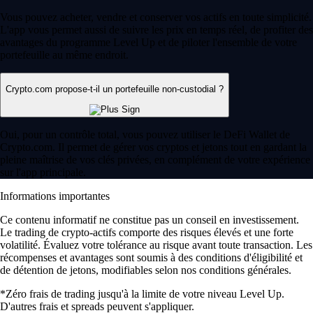
Vous pouvez acheter, vendre et conserver vos actifs en toute simplicité.
L'app vous permet aussi de suivre les prix en temps réel, de profiter des
avantages du programme Level Up et de piloter l'ensemble de votre
portefeuille au même endroit.
Crypto.com propose-t-il un portefeuille non-custodial ?
Oui, pour un contrôle total, vous pouvez utiliser le DeFi Wallet de
Crypto.com. Il permet de gérer vos cryptos et jetons tout en gardant la
pleine maîtrise de vos clés privées, en complément de votre expérience
sur l'app principale.
Informations importantes
Ce contenu informatif ne constitue pas un conseil en investissement.
Le trading de crypto-actifs comporte des risques élevés et une forte
volatilité. Évaluez votre tolérance au risque avant toute transaction. Les
récompenses et avantages sont soumis à des conditions d'éligibilité et
de détention de jetons, modifiables selon nos conditions générales.
*Zéro frais de trading jusqu'à la limite de votre niveau Level Up.
D'autres frais et spreads peuvent s'appliquer.