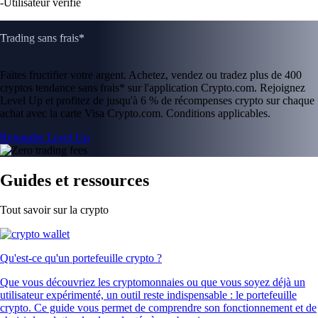
-
Utilisateur vérifié
Trading sans frais*
Faites fructifier votre argent. Achetez, vendez ou tradez plus de 400
cryptos tendance sans frais* sur l'application Crypto.com. Rejoignez
Level Up et profitez de jusqu'à 6 % de récompenses crypto sur chaque
achat avec la carte Visa Crypto.com. Conditions applicables.
Rejoindre Level Up
Guides et ressources
Tout savoir sur la crypto
Qu'est-ce qu'un portefeuille crypto ?
Que vous découvriez les cryptomonnaies ou que vous soyez déjà un
utilisateur expérimenté, un outil reste indispensable : le portefeuille
crypto. Ce guide vous permet de comprendre son fonctionnement et de