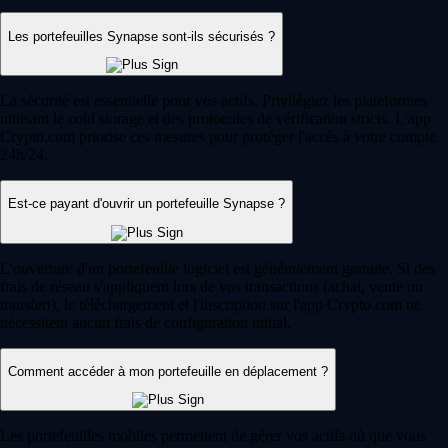
Les portefeuilles Synapse sont-ils sécurisés ?
La sécurité est essentielle pour vos actifs. Privilégiez les plateformes
utilisant le cold storage et des protocoles de vérification stricts. L'app
Crypto.com priorise ces mesures pour protéger l'accès à votre compte
24h/24.
Est-ce payant d'ouvrir un portefeuille Synapse ?
L'ouverture d'un portefeuille logiciel est généralement gratuite. Si des
frais de réseau s'appliquent lors de vos transactions (achat, vente ou
transfert), le téléchargement et l'inscription sur l'app Crypto.com ne
nécessitent aucun frais de configuration initial.
Comment accéder à mon portefeuille en déplacement ?
Les portefeuilles mobiles permettent de gérer vos actifs où que vous