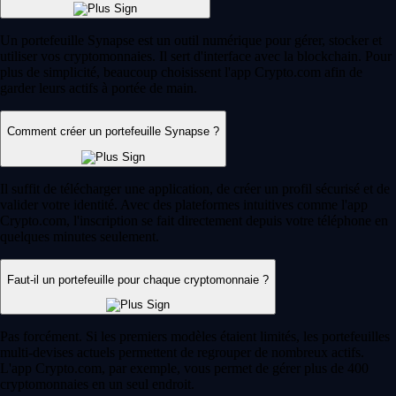
Un portefeuille Synapse est un outil numérique pour gérer, stocker et
utiliser vos cryptomonnaies. Il sert d'interface avec la blockchain. Pour
plus de simplicité, beaucoup choisissent l'app Crypto.com afin de
garder leurs actifs à portée de main.
Comment créer un portefeuille Synapse ?
Il suffit de télécharger une application, de créer un profil sécurisé et de
valider votre identité. Avec des plateformes intuitives comme l'app
Crypto.com, l'inscription se fait directement depuis votre téléphone en
quelques minutes seulement.
Faut-il un portefeuille pour chaque cryptomonnaie ?
Pas forcément. Si les premiers modèles étaient limités, les portefeuilles
multi-devises actuels permettent de regrouper de nombreux actifs.
L'app Crypto.com, par exemple, vous permet de gérer plus de 400
cryptomonnaies en un seul endroit.