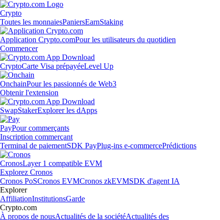
Crypto
Toutes les monnaies
Paniers
Earn
Staking
Application Crypto.com
Pour les utilisateurs du quotidien
Commencer
Crypto
Carte Visa prépayée
Level Up
Onchain
Pour les passionnés de Web3
Obtenir l'extension
Swap
Staker
Explorer les dApps
Pay
Pour commerçants
Inscription commerçant
Terminal de paiement
SDK Pay
Plug-ins e-commerce
Prédictions
Cronos
Layer 1 compatible EVM
Explorez Cronos
Cronos PoS
Cronos EVM
Cronos zkEVM
SDK d'agent IA
Explorer
Affiliation
Institutions
Garde
Crypto.com
À propos de nous
Actualités de la société
Actualités des