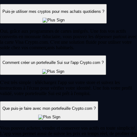
Puis-je utiliser mes cryptos pour mes achats quotidiens ?
Oui, grâce aux programmes de cartes intégrés. Une fois vos actifs
convertis en monnaie fiduciaire, vous pouvez les dépenser partout avec
la carte Visa Crypto.com. C'est une solution fluide pour utiliser votre
solde chez vos commerçants habituels.
Comment créer un portefeuille Sui sur l'app Crypto.com ?
C'est très simple : téléchargez l'app sur votre store et suivez les
instructions à l'écran pour vérifier votre identité. Une fois votre profil
validé, votre portefeuille Sui est prêt à l'emploi.
Que puis-je faire avec mon portefeuille Crypto.com ?
Vous pouvez acheter, vendre et conserver vos actifs en toute simplicité.
L'app vous permet aussi de suivre les prix en temps réel, de profiter des