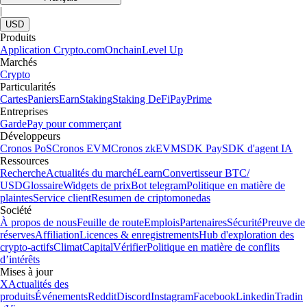
|
USD
Produits
Application Crypto.com
Onchain
Level Up
Marchés
Crypto
Particularités
Cartes
Paniers
Earn
Staking
Staking DeFi
Pay
Prime
Entreprises
Garde
Pay pour commerçant
Développeurs
Cronos PoS
Cronos EVM
Cronos zkEVM
SDK Pay
SDK d'agent IA
Ressources
Recherche
Actualités du marché
Learn
Convertisseur BTC/
USD
Glossaire
Widgets de prix
Bot telegram
Politique en matière de
plaintes
Service client
Resumen de criptomonedas
Société
À propos de nous
Feuille de route
Emplois
Partenaires
Sécurité
Preuve de
réserves
Affiliation
Licences & enregistrements
Hub d'exploration des
crypto-actifs
Climat
Capital
Vérifier
Politique en matière de conflits
d’intérêts
Mises à jour
X
Actualités des
produits
Événements
Reddit
Discord
Instagram
Facebook
Linkedin
Tradin