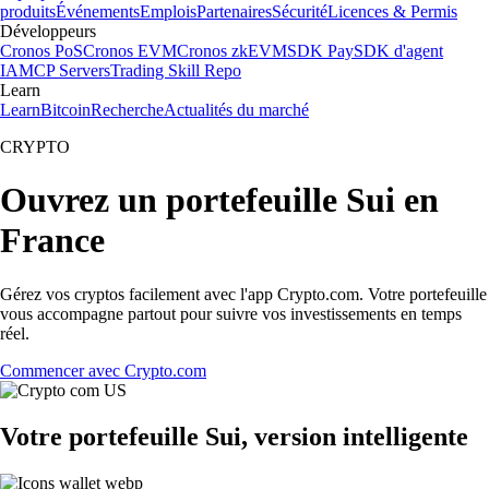
produits
Événements
Emplois
Partenaires
Sécurité
Licences & Permis
Développeurs
Cronos PoS
Cronos EVM
Cronos zkEVM
SDK Pay
SDK d'agent
IA
MCP Servers
Trading Skill Repo
Learn
Learn
Bitcoin
Recherche
Actualités du marché
CRYPTO
Ouvrez un portefeuille Sui en
France
Gérez vos cryptos facilement avec l'app Crypto.com. Votre portefeuille
vous accompagne partout pour suivre vos investissements en temps
réel.
Commencer avec Crypto.com
Votre portefeuille Sui, version intelligente