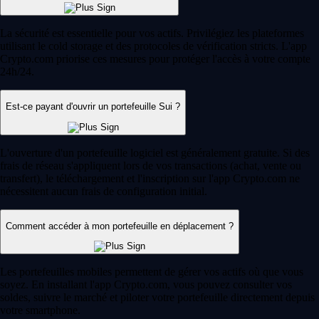
La sécurité est essentielle pour vos actifs. Privilégiez les plateformes
utilisant le cold storage et des protocoles de vérification stricts. L'app
Crypto.com priorise ces mesures pour protéger l'accès à votre compte
24h/24.
Est-ce payant d'ouvrir un portefeuille Sui ?
L'ouverture d'un portefeuille logiciel est généralement gratuite. Si des
frais de réseau s'appliquent lors de vos transactions (achat, vente ou
transfert), le téléchargement et l'inscription sur l'app Crypto.com ne
nécessitent aucun frais de configuration initial.
Comment accéder à mon portefeuille en déplacement ?
Les portefeuilles mobiles permettent de gérer vos actifs où que vous
soyez. En installant l'app Crypto.com, vous pouvez consulter vos
soldes, suivre le marché et piloter votre portefeuille directement depuis
votre smartphone.