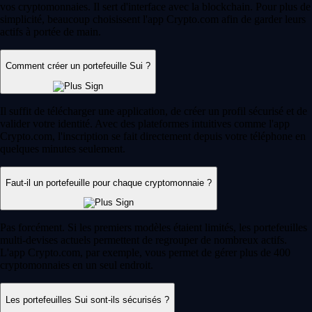
vos cryptomonnaies. Il sert d'interface avec la blockchain. Pour plus de
simplicité, beaucoup choisissent l'app Crypto.com afin de garder leurs
actifs à portée de main.
Comment créer un portefeuille Sui ?
Il suffit de télécharger une application, de créer un profil sécurisé et de
valider votre identité. Avec des plateformes intuitives comme l'app
Crypto.com, l'inscription se fait directement depuis votre téléphone en
quelques minutes seulement.
Faut-il un portefeuille pour chaque cryptomonnaie ?
Pas forcément. Si les premiers modèles étaient limités, les portefeuilles
multi-devises actuels permettent de regrouper de nombreux actifs.
L'app Crypto.com, par exemple, vous permet de gérer plus de 400
cryptomonnaies en un seul endroit.
Les portefeuilles Sui sont-ils sécurisés ?