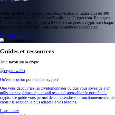
Faites fructifier votre argent. Achetez, vendez ou tradez plus de 400
cryptos tendance sans frais* sur l'application Crypto.com. Rejoignez
Level Up et profitez de jusqu'à 6 % de récompenses crypto sur chaque
achat avec la carte Visa Crypto.com. Conditions applicables.
Rejoindre Level Up
Guides et ressources
Tout savoir sur la crypto
Qu'est-ce qu'un portefeuille crypto ?
Que vous découvriez les cryptomonnaies ou que vous soyez déjà un
utilisateur expérimenté, un outil reste indispensable : le portefeuille
crypto. Ce guide vous permet de comprendre son fonctionnement et de
choisir la solution la plus adaptée à vos besoins.
Learn more