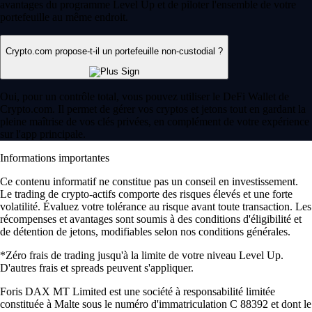
avantages du programme Level Up et de piloter l'ensemble de votre
portefeuille au même endroit.
Crypto.com propose-t-il un portefeuille non-custodial ?
Oui, pour un contrôle total, vous pouvez utiliser le DeFi Wallet de
Crypto.com. Il permet de gérer vos cryptos et jetons tout en gardant la
pleine maîtrise de vos clés privées, en complément de votre expérience
sur l'app principale.
Informations importantes
Ce contenu informatif ne constitue pas un conseil en investissement.
Le trading de crypto-actifs comporte des risques élevés et une forte
volatilité. Évaluez votre tolérance au risque avant toute transaction. Les
récompenses et avantages sont soumis à des conditions d'éligibilité et
de détention de jetons, modifiables selon nos conditions générales.
*Zéro frais de trading jusqu'à la limite de votre niveau Level Up.
D'autres frais et spreads peuvent s'appliquer.
Foris DAX MT Limited est une société à responsabilité limitée
constituée à Malte sous le numéro d'immatriculation C 88392 et dont le