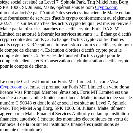
siège social est situé au Level 7, Spinola Park, Triq Mikiel Ang Borg,
SPK 1000, St. Julians, Malte, opérant sous le nom
Crypto.com
,
dûment autorisée par l'Autorité des services financiers de Malte en tant
que fournisseur de services d'actifs crypto conformément au règlement
2023/1114 sur les marchés des actifs crypto tel qu'il est mis en œuvre à
Malte par la loi sur les marchés des actifs crypto. Foris DAX MT
Limited est autorisé à fournir les services suivants : 1. Échange d'actifs
crypto contre des fonds ; 2. Échange d'actifs crypto contre d'autres
actifs crypto ; 3. Réception et transmission d'ordres d'actifs crypto pour
le compte de clients ; 4. Exécution d'ordres d'actifs crypto pour le
compte de clients ; 5. Services de transfert d'actifs crypto pour le
compte de clients ; et 6. Conservation et administration d'actifs crypto
pour le compte de clients.
Le compte Cash est fourni par Foris MT Limited. La carte Visa
Crypto.com
est émise et promue par Foris MT Limited en vertu de sa
licence Visa Principal Member (émission). Foris MT Limited est une
société à responsabilité limitée constituée à Malte, immatriculée sous le
numéro C 90348 et dont le siège social est situé au Level 7, Spinola
Park, Triq Mikiel Ang Borg, SPK 1000, St. Julians, Malte, dûment
agréée par la Malta Financial Services Authority en tant qu'institution
financière autorisée à émettre des monnaies électroniques en vertu de
l'annexe 3 de la loi sur les institutions financières (institutions de
monnaie électronique).