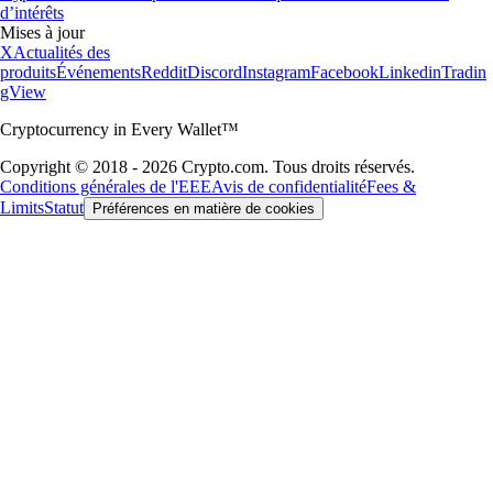
d’intérêts
Mises à jour
X
Actualités des
produits
Événements
Reddit
Discord
Instagram
Facebook
Linkedin
Tradin
gView
Cryptocurrency in Every Wallet™
Copyright © 2018 - 2026 Crypto.com. Tous droits réservés.
Conditions générales de l'EEE
Avis de confidentialité
Fees &
Limits
Statut
Préférences en matière de cookies