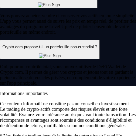
Vous pouvez acheter, vendre et conserver vos actifs en toute simplicité.
L'app vous permet aussi de suivre les prix en temps réel, de profiter des
avantages du programme Level Up et de piloter l'ensemble de votre
portefeuille au même endroit.
Crypto.com propose-t-il un portefeuille non-custodial ?
Oui, pour un contrôle total, vous pouvez utiliser le DeFi Wallet de
Crypto.com. Il permet de gérer vos cryptos et jetons tout en gardant la
pleine maîtrise de vos clés privées, en complément de votre expérience
sur l'app principale.
Informations importantes
Ce contenu informatif ne constitue pas un conseil en investissement.
Le trading de crypto-actifs comporte des risques élevés et une forte
volatilité. Évaluez votre tolérance au risque avant toute transaction. Les
récompenses et avantages sont soumis à des conditions d'éligibilité et
de détention de jetons, modifiables selon nos conditions générales.
*Zéro frais de trading jusqu'à la limite de votre niveau Level Up.