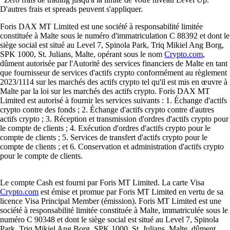
D'autres frais et spreads peuvent s'appliquer.
Foris DAX MT Limited est une société à responsabilité limitée
constituée à Malte sous le numéro d'immatriculation C 88392 et dont le
siège social est situé au Level 7, Spinola Park, Triq Mikiel Ang Borg,
SPK 1000, St. Julians, Malte, opérant sous le nom
Crypto.com
,
dûment autorisée par l'Autorité des services financiers de Malte en tant
que fournisseur de services d'actifs crypto conformément au règlement
2023/1114 sur les marchés des actifs crypto tel qu'il est mis en œuvre à
Malte par la loi sur les marchés des actifs crypto. Foris DAX MT
Limited est autorisé à fournir les services suivants : 1. Échange d'actifs
crypto contre des fonds ; 2. Échange d'actifs crypto contre d'autres
actifs crypto ; 3. Réception et transmission d'ordres d'actifs crypto pour
le compte de clients ; 4. Exécution d'ordres d'actifs crypto pour le
compte de clients ; 5. Services de transfert d'actifs crypto pour le
compte de clients ; et 6. Conservation et administration d'actifs crypto
pour le compte de clients.
Le compte Cash est fourni par Foris MT Limited. La carte Visa
Crypto.com
est émise et promue par Foris MT Limited en vertu de sa
licence Visa Principal Member (émission). Foris MT Limited est une
société à responsabilité limitée constituée à Malte, immatriculée sous le
numéro C 90348 et dont le siège social est situé au Level 7, Spinola
Park, Triq Mikiel Ang Borg, SPK 1000, St. Julians, Malte, dûment