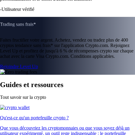
-
Utilisateur vérifié
Trading sans frais*
Faites fructifier votre argent. Achetez, vendez ou tradez plus de 400
cryptos tendance sans frais* sur l'application Crypto.com. Rejoignez
Level Up et profitez de jusqu'à 6 % de récompenses crypto sur chaque
achat avec la carte Visa Crypto.com. Conditions applicables.
Rejoindre Level Up
Guides et ressources
Tout savoir sur la crypto
Qu'est-ce qu'un portefeuille crypto ?
Que vous découvriez les cryptomonnaies ou que vous soyez déjà un
utilisateur expérimenté, un outil reste indispensable : le portefeuille