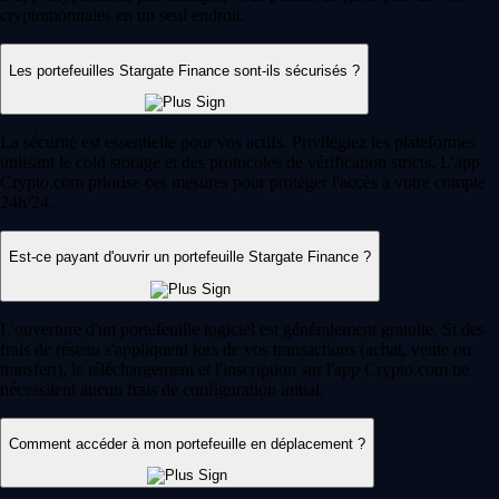
cryptomonnaies en un seul endroit.
Les portefeuilles Stargate Finance sont-ils sécurisés ?
La sécurité est essentielle pour vos actifs. Privilégiez les plateformes
utilisant le cold storage et des protocoles de vérification stricts. L'app
Crypto.com priorise ces mesures pour protéger l'accès à votre compte
24h/24.
Est-ce payant d'ouvrir un portefeuille Stargate Finance ?
L'ouverture d'un portefeuille logiciel est généralement gratuite. Si des
frais de réseau s'appliquent lors de vos transactions (achat, vente ou
transfert), le téléchargement et l'inscription sur l'app Crypto.com ne
nécessitent aucun frais de configuration initial.
Comment accéder à mon portefeuille en déplacement ?