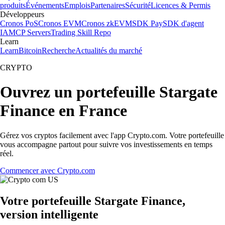
produits
Événements
Emplois
Partenaires
Sécurité
Licences & Permis
Développeurs
Cronos PoS
Cronos EVM
Cronos zkEVM
SDK Pay
SDK d'agent
IA
MCP Servers
Trading Skill Repo
Learn
Learn
Bitcoin
Recherche
Actualités du marché
CRYPTO
Ouvrez un portefeuille Stargate
Finance en France
Gérez vos cryptos facilement avec l'app Crypto.com. Votre portefeuille
vous accompagne partout pour suivre vos investissements en temps
réel.
Commencer avec Crypto.com
Votre portefeuille Stargate Finance,
version intelligente