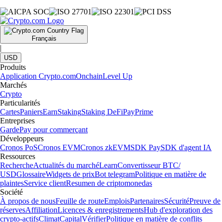
Français
|
USD
Produits
Application Crypto.com
Onchain
Level Up
Marchés
Crypto
Particularités
Cartes
Paniers
Earn
Staking
Staking DeFi
Pay
Prime
Entreprises
Garde
Pay pour commerçant
Développeurs
Cronos PoS
Cronos EVM
Cronos zkEVM
SDK Pay
SDK d'agent IA
Ressources
Recherche
Actualités du marché
Learn
Convertisseur BTC/
USD
Glossaire
Widgets de prix
Bot telegram
Politique en matière de
plaintes
Service client
Resumen de criptomonedas
Société
À propos de nous
Feuille de route
Emplois
Partenaires
Sécurité
Preuve de
réserves
Affiliation
Licences & enregistrements
Hub d'exploration des
crypto-actifs
Climat
Capital
Vérifier
Politique en matière de conflits