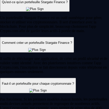
Qu'est-ce qu'un portefeuille Stargate Finance ?
Un portefeuille Stargate Finance est un outil numérique pour gérer,
stocker et utiliser vos cryptomonnaies. Il sert d'interface avec la
blockchain. Pour plus de simplicité, beaucoup choisissent l'app
Crypto.com afin de garder leurs actifs à portée de main.
Comment créer un portefeuille Stargate Finance ?
Il suffit de télécharger une application, de créer un profil sécurisé et de
valider votre identité. Avec des plateformes intuitives comme l'app
Crypto.com, l'inscription se fait directement depuis votre téléphone en
quelques minutes seulement.
Faut-il un portefeuille pour chaque cryptomonnaie ?
Pas forcément. Si les premiers modèles étaient limités, les portefeuilles
multi-devises actuels permettent de regrouper de nombreux actifs.
L'app Crypto.com, par exemple, vous permet de gérer plus de 400