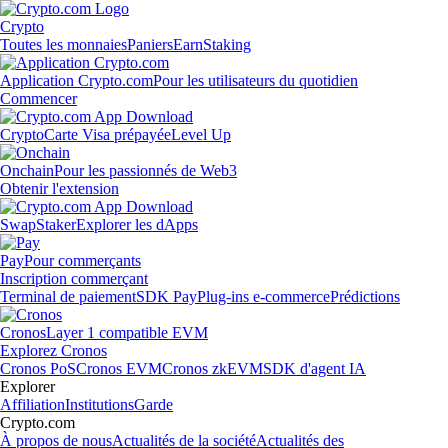
Crypto
Toutes les monnaies
Paniers
Earn
Staking
Application Crypto.com
Pour les utilisateurs du quotidien
Commencer
Crypto
Carte Visa prépayée
Level Up
Onchain
Pour les passionnés de Web3
Obtenir l'extension
Swap
Staker
Explorer les dApps
Pay
Pour commerçants
Inscription commerçant
Terminal de paiement
SDK Pay
Plug-ins e-commerce
Prédictions
Cronos
Layer 1 compatible EVM
Explorez Cronos
Cronos PoS
Cronos EVM
Cronos zkEVM
SDK d'agent IA
Explorer
Affiliation
Institutions
Garde
Crypto.com
À propos de nous
Actualités de la société
Actualités des