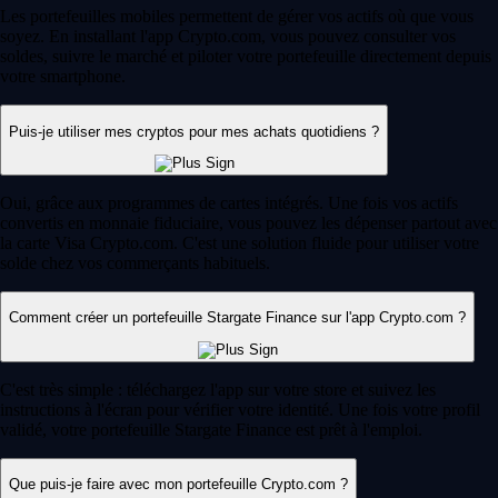
Les portefeuilles mobiles permettent de gérer vos actifs où que vous
soyez. En installant l'app Crypto.com, vous pouvez consulter vos
soldes, suivre le marché et piloter votre portefeuille directement depuis
votre smartphone.
Puis-je utiliser mes cryptos pour mes achats quotidiens ?
Oui, grâce aux programmes de cartes intégrés. Une fois vos actifs
convertis en monnaie fiduciaire, vous pouvez les dépenser partout avec
la carte Visa Crypto.com. C'est une solution fluide pour utiliser votre
solde chez vos commerçants habituels.
Comment créer un portefeuille Stargate Finance sur l'app Crypto.com ?
C'est très simple : téléchargez l'app sur votre store et suivez les
instructions à l'écran pour vérifier votre identité. Une fois votre profil
validé, votre portefeuille Stargate Finance est prêt à l'emploi.
Que puis-je faire avec mon portefeuille Crypto.com ?