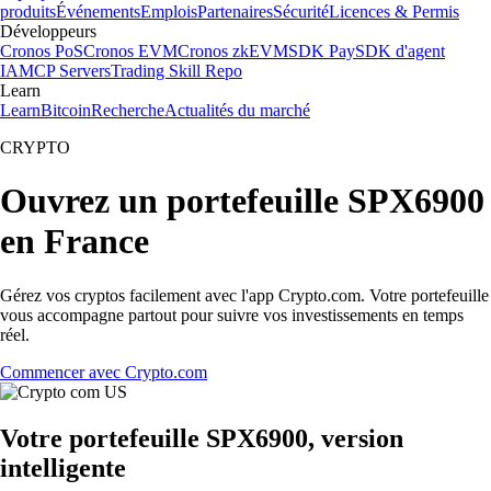
produits
Événements
Emplois
Partenaires
Sécurité
Licences & Permis
Développeurs
Cronos PoS
Cronos EVM
Cronos zkEVM
SDK Pay
SDK d'agent
IA
MCP Servers
Trading Skill Repo
Learn
Learn
Bitcoin
Recherche
Actualités du marché
CRYPTO
Ouvrez un portefeuille SPX6900
en France
Gérez vos cryptos facilement avec l'app Crypto.com. Votre portefeuille
vous accompagne partout pour suivre vos investissements en temps
réel.
Commencer avec Crypto.com
Votre portefeuille SPX6900, version
intelligente