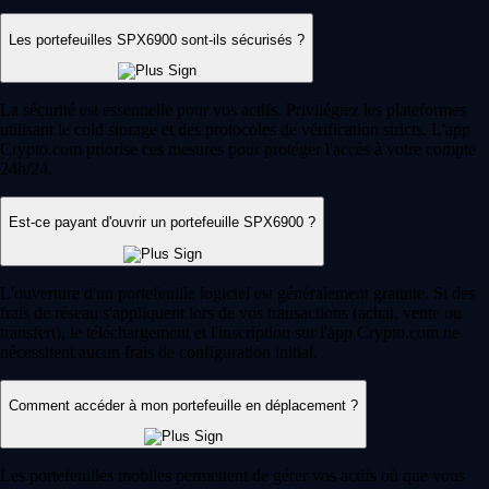
Les portefeuilles SPX6900 sont-ils sécurisés ?
La sécurité est essentielle pour vos actifs. Privilégiez les plateformes
utilisant le cold storage et des protocoles de vérification stricts. L'app
Crypto.com priorise ces mesures pour protéger l'accès à votre compte
24h/24.
Est-ce payant d'ouvrir un portefeuille SPX6900 ?
L'ouverture d'un portefeuille logiciel est généralement gratuite. Si des
frais de réseau s'appliquent lors de vos transactions (achat, vente ou
transfert), le téléchargement et l'inscription sur l'app Crypto.com ne
nécessitent aucun frais de configuration initial.
Comment accéder à mon portefeuille en déplacement ?
Les portefeuilles mobiles permettent de gérer vos actifs où que vous