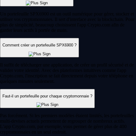
Un portefeuille SPX6900 est un outil numérique pour gérer, stocker et
utiliser vos cryptomonnaies. Il sert d'interface avec la blockchain. Pour
plus de simplicité, beaucoup choisissent l'app Crypto.com afin de
garder leurs actifs à portée de main.
Comment créer un portefeuille SPX6900 ?
Il suffit de télécharger une application, de créer un profil sécurisé et de
valider votre identité. Avec des plateformes intuitives comme l'app
Crypto.com, l'inscription se fait directement depuis votre téléphone en
quelques minutes seulement.
Faut-il un portefeuille pour chaque cryptomonnaie ?
Pas forcément. Si les premiers modèles étaient limités, les portefeuilles
multi-devises actuels permettent de regrouper de nombreux actifs.
L'app Crypto.com, par exemple, vous permet de gérer plus de 400
cryptomonnaies en un seul endroit.