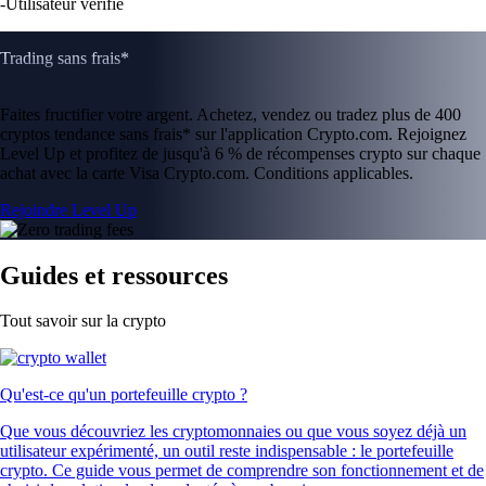
-
Utilisateur vérifié
Trading sans frais*
Faites fructifier votre argent. Achetez, vendez ou tradez plus de 400
cryptos tendance sans frais* sur l'application Crypto.com. Rejoignez
Level Up et profitez de jusqu'à 6 % de récompenses crypto sur chaque
achat avec la carte Visa Crypto.com. Conditions applicables.
Rejoindre Level Up
Guides et ressources
Tout savoir sur la crypto
Qu'est-ce qu'un portefeuille crypto ?
Que vous découvriez les cryptomonnaies ou que vous soyez déjà un
utilisateur expérimenté, un outil reste indispensable : le portefeuille
crypto. Ce guide vous permet de comprendre son fonctionnement et de