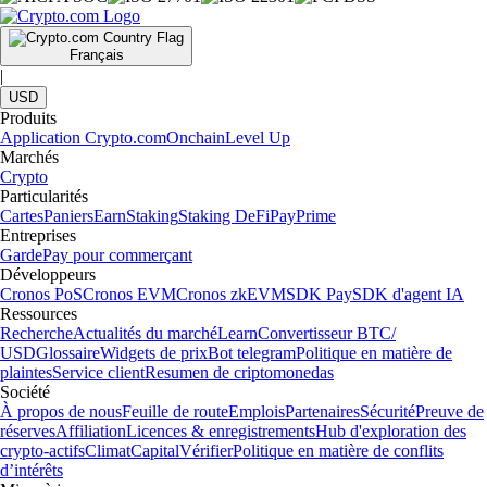
Français
|
USD
Produits
Application Crypto.com
Onchain
Level Up
Marchés
Crypto
Particularités
Cartes
Paniers
Earn
Staking
Staking DeFi
Pay
Prime
Entreprises
Garde
Pay pour commerçant
Développeurs
Cronos PoS
Cronos EVM
Cronos zkEVM
SDK Pay
SDK d'agent IA
Ressources
Recherche
Actualités du marché
Learn
Convertisseur BTC/
USD
Glossaire
Widgets de prix
Bot telegram
Politique en matière de
plaintes
Service client
Resumen de criptomonedas
Société
À propos de nous
Feuille de route
Emplois
Partenaires
Sécurité
Preuve de
réserves
Affiliation
Licences & enregistrements
Hub d'exploration des
crypto-actifs
Climat
Capital
Vérifier
Politique en matière de conflits
d’intérêts