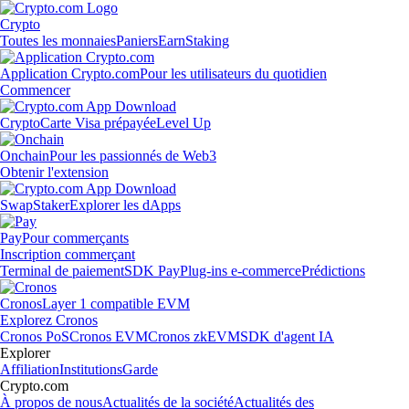
Crypto
Toutes les monnaies
Paniers
Earn
Staking
Application Crypto.com
Pour les utilisateurs du quotidien
Commencer
Crypto
Carte Visa prépayée
Level Up
Onchain
Pour les passionnés de Web3
Obtenir l'extension
Swap
Staker
Explorer les dApps
Pay
Pour commerçants
Inscription commerçant
Terminal de paiement
SDK Pay
Plug-ins e-commerce
Prédictions
Cronos
Layer 1 compatible EVM
Explorez Cronos
Cronos PoS
Cronos EVM
Cronos zkEVM
SDK d'agent IA
Explorer
Affiliation
Institutions
Garde
Crypto.com
À propos de nous
Actualités de la société
Actualités des