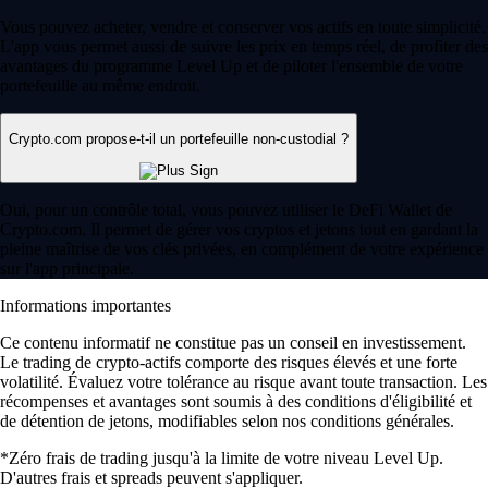
Vous pouvez acheter, vendre et conserver vos actifs en toute simplicité.
L'app vous permet aussi de suivre les prix en temps réel, de profiter des
avantages du programme Level Up et de piloter l'ensemble de votre
portefeuille au même endroit.
Crypto.com propose-t-il un portefeuille non-custodial ?
Oui, pour un contrôle total, vous pouvez utiliser le DeFi Wallet de
Crypto.com. Il permet de gérer vos cryptos et jetons tout en gardant la
pleine maîtrise de vos clés privées, en complément de votre expérience
sur l'app principale.
Informations importantes
Ce contenu informatif ne constitue pas un conseil en investissement.
Le trading de crypto-actifs comporte des risques élevés et une forte
volatilité. Évaluez votre tolérance au risque avant toute transaction. Les
récompenses et avantages sont soumis à des conditions d'éligibilité et
de détention de jetons, modifiables selon nos conditions générales.
*Zéro frais de trading jusqu'à la limite de votre niveau Level Up.
D'autres frais et spreads peuvent s'appliquer.