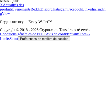
Mises à jour
X
Actualités des
produits
Événements
Reddit
Discord
Instagram
Facebook
Linkedin
Tradin
gView
Cryptocurrency in Every Wallet™
Copyright © 2018 - 2026 Crypto.com. Tous droits réservés.
Conditions générales de l'EEE
Avis de confidentialité
Fees &
Limits
Statut
Préférences en matière de cookies