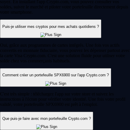
soyez. En installant l'app Crypto.com, vous pouvez consulter vos
soldes, suivre le marché et piloter votre portefeuille directement depuis
votre smartphone.
Puis-je utiliser mes cryptos pour mes achats quotidiens ?
Oui, grâce aux programmes de cartes intégrés. Une fois vos actifs
convertis en monnaie fiduciaire, vous pouvez les dépenser partout avec
la carte Visa Crypto.com. C'est une solution fluide pour utiliser votre
solde chez vos commerçants habituels.
Comment créer un portefeuille SPX6900 sur l'app Crypto.com ?
C'est très simple : téléchargez l'app sur votre store et suivez les
instructions à l'écran pour vérifier votre identité. Une fois votre profil
validé, votre portefeuille SPX6900 est prêt à l'emploi.
Que puis-je faire avec mon portefeuille Crypto.com ?