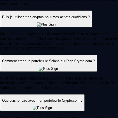
votre smartphone.
Puis-je utiliser mes cryptos pour mes achats quotidiens ?
Oui, grâce aux programmes de cartes intégrés. Une fois vos actifs
convertis en monnaie fiduciaire, vous pouvez les dépenser partout avec
la carte Visa Crypto.com. C'est une solution fluide pour utiliser votre
solde chez vos commerçants habituels.
Comment créer un portefeuille Solana sur l'app Crypto.com ?
C'est très simple : téléchargez l'app sur votre store et suivez les
instructions à l'écran pour vérifier votre identité. Une fois votre profil
validé, votre portefeuille Solana est prêt à l'emploi.
Que puis-je faire avec mon portefeuille Crypto.com ?
Vous pouvez acheter, vendre et conserver vos actifs en toute simplicité.