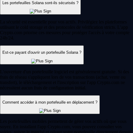
Les portefeuilles Solana sont-ils sécurisés ?
La sécurité est essentielle pour vos actifs. Privilégiez les plateformes
utilisant le cold storage et des protocoles de vérification stricts. L'app
Crypto.com priorise ces mesures pour protéger l'accès à votre compte
24h/24.
Est-ce payant d'ouvrir un portefeuille Solana ?
L'ouverture d'un portefeuille logiciel est généralement gratuite. Si des
frais de réseau s'appliquent lors de vos transactions (achat, vente ou
transfert), le téléchargement et l'inscription sur l'app Crypto.com ne
nécessitent aucun frais de configuration initial.
Comment accéder à mon portefeuille en déplacement ?
Les portefeuilles mobiles permettent de gérer vos actifs où que vous
soyez. En installant l'app Crypto.com, vous pouvez consulter vos
soldes, suivre le marché et piloter votre portefeuille directement depuis