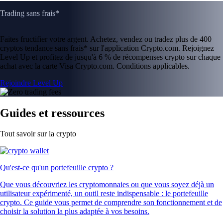
Trading sans frais*
Faites fructifier votre argent. Achetez, vendez ou tradez plus de 400
cryptos tendance sans frais* sur l'application Crypto.com. Rejoignez
Level Up et profitez de jusqu'à 6 % de récompenses crypto sur chaque
achat avec la carte Visa Crypto.com. Conditions applicables.
Rejoindre Level Up
Guides et ressources
Tout savoir sur la crypto
Qu'est-ce qu'un portefeuille crypto ?
Que vous découvriez les cryptomonnaies ou que vous soyez déjà un
utilisateur expérimenté, un outil reste indispensable : le portefeuille
crypto. Ce guide vous permet de comprendre son fonctionnement et de
choisir la solution la plus adaptée à vos besoins.