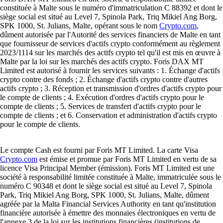
constituée à Malte sous le numéro d'immatriculation C 88392 et dont le
siège social est situé au Level 7, Spinola Park, Triq Mikiel Ang Borg,
SPK 1000, St. Julians, Malte, opérant sous le nom
Crypto.com
,
dûment autorisée par l'Autorité des services financiers de Malte en tant
que fournisseur de services d'actifs crypto conformément au règlement
2023/1114 sur les marchés des actifs crypto tel qu'il est mis en œuvre à
Malte par la loi sur les marchés des actifs crypto. Foris DAX MT
Limited est autorisé à fournir les services suivants : 1. Échange d'actifs
crypto contre des fonds ; 2. Échange d'actifs crypto contre d'autres
actifs crypto ; 3. Réception et transmission d'ordres d'actifs crypto pour
le compte de clients ; 4. Exécution d'ordres d'actifs crypto pour le
compte de clients ; 5. Services de transfert d'actifs crypto pour le
compte de clients ; et 6. Conservation et administration d'actifs crypto
pour le compte de clients.
Le compte Cash est fourni par Foris MT Limited. La carte Visa
Crypto.com
est émise et promue par Foris MT Limited en vertu de sa
licence Visa Principal Member (émission). Foris MT Limited est une
société à responsabilité limitée constituée à Malte, immatriculée sous le
numéro C 90348 et dont le siège social est situé au Level 7, Spinola
Park, Triq Mikiel Ang Borg, SPK 1000, St. Julians, Malte, dûment
agréée par la Malta Financial Services Authority en tant qu'institution
financière autorisée à émettre des monnaies électroniques en vertu de
l'annexe 3 de la loi sur les institutions financières (institutions de