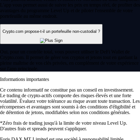
L'app vous permet aussi de suivre les prix en temps réel, de profiter des
avantages du programme Level Up et de piloter l'ensemble de votre
portefeuille au même endroit.
Crypto.com propose-t-il un portefeuille non-custodial ?
Oui, pour un contrôle total, vous pouvez utiliser le DeFi Wallet de
Crypto.com. Il permet de gérer vos cryptos et jetons tout en gardant la
pleine maîtrise de vos clés privées, en complément de votre expérience
sur l'app principale.
Informations importantes
Ce contenu informatif ne constitue pas un conseil en investissement.
Le trading de crypto-actifs comporte des risques élevés et une forte
volatilité. Évaluez votre tolérance au risque avant toute transaction. Les
récompenses et avantages sont soumis à des conditions d'éligibilité et
de détention de jetons, modifiables selon nos conditions générales.
*Zéro frais de trading jusqu'à la limite de votre niveau Level Up.
D'autres frais et spreads peuvent s'appliquer.
Foris DAX MT Limited est une société à responsabilité limitée