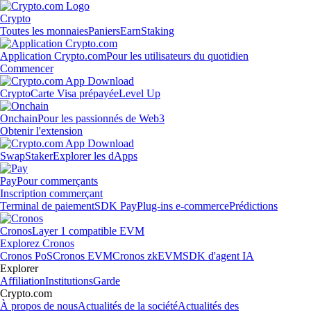
Crypto
Toutes les monnaies
Paniers
Earn
Staking
Application Crypto.com
Pour les utilisateurs du quotidien
Commencer
Crypto
Carte Visa prépayée
Level Up
Onchain
Pour les passionnés de Web3
Obtenir l'extension
Swap
Staker
Explorer les dApps
Pay
Pour commerçants
Inscription commerçant
Terminal de paiement
SDK Pay
Plug-ins e-commerce
Prédictions
Cronos
Layer 1 compatible EVM
Explorez Cronos
Cronos PoS
Cronos EVM
Cronos zkEVM
SDK d'agent IA
Explorer
Affiliation
Institutions
Garde
Crypto.com
À propos de nous
Actualités de la société
Actualités des