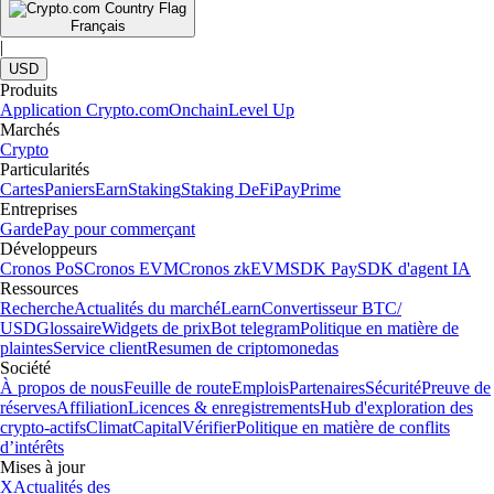
Français
|
USD
Produits
Application Crypto.com
Onchain
Level Up
Marchés
Crypto
Particularités
Cartes
Paniers
Earn
Staking
Staking DeFi
Pay
Prime
Entreprises
Garde
Pay pour commerçant
Développeurs
Cronos PoS
Cronos EVM
Cronos zkEVM
SDK Pay
SDK d'agent IA
Ressources
Recherche
Actualités du marché
Learn
Convertisseur BTC/
USD
Glossaire
Widgets de prix
Bot telegram
Politique en matière de
plaintes
Service client
Resumen de criptomonedas
Société
À propos de nous
Feuille de route
Emplois
Partenaires
Sécurité
Preuve de
réserves
Affiliation
Licences & enregistrements
Hub d'exploration des
crypto-actifs
Climat
Capital
Vérifier
Politique en matière de conflits
d’intérêts
Mises à jour
X
Actualités des