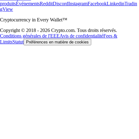
produits
Événements
Reddit
Discord
Instagram
Facebook
Linkedin
Tradin
gView
Cryptocurrency in Every Wallet™
Copyright © 2018 - 2026 Crypto.com. Tous droits réservés.
Conditions générales de l'EEE
Avis de confidentialité
Fees &
Limits
Statut
Préférences en matière de cookies