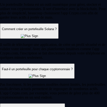
Un portefeuille Solana est un outil numérique pour gérer, stocker et
utiliser vos cryptomonnaies. Il sert d'interface avec la blockchain. Pour
plus de simplicité, beaucoup choisissent l'app Crypto.com afin de
garder leurs actifs à portée de main.
Comment créer un portefeuille Solana ?
Il suffit de télécharger une application, de créer un profil sécurisé et de
valider votre identité. Avec des plateformes intuitives comme l'app
Crypto.com, l'inscription se fait directement depuis votre téléphone en
quelques minutes seulement.
Faut-il un portefeuille pour chaque cryptomonnaie ?
Pas forcément. Si les premiers modèles étaient limités, les portefeuilles
multi-devises actuels permettent de regrouper de nombreux actifs.
L'app Crypto.com, par exemple, vous permet de gérer plus de 400
cryptomonnaies en un seul endroit.