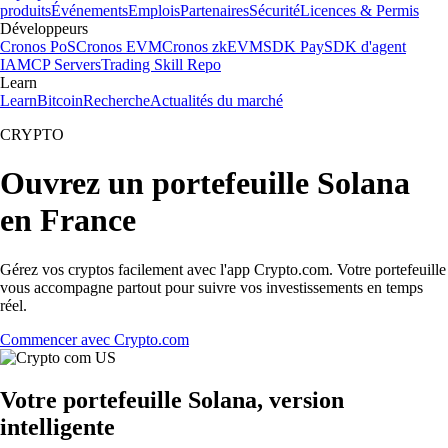
produits
Événements
Emplois
Partenaires
Sécurité
Licences & Permis
Développeurs
Cronos PoS
Cronos EVM
Cronos zkEVM
SDK Pay
SDK d'agent
IA
MCP Servers
Trading Skill Repo
Learn
Learn
Bitcoin
Recherche
Actualités du marché
CRYPTO
Ouvrez un portefeuille Solana
en France
Gérez vos cryptos facilement avec l'app Crypto.com. Votre portefeuille
vous accompagne partout pour suivre vos investissements en temps
réel.
Commencer avec Crypto.com
Votre portefeuille Solana, version
intelligente