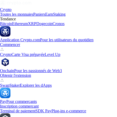
Crypto
Toutes les monnaies
Paniers
Earn
Staking
Tendance
Bitcoin
Ethereum
XRP
Dogecoin
Cronos
Application Crypto.com
Pour les utilisateurs du quotidien
Commencer
Crypto
Carte Visa prépayée
Level Up
Onchain
Pour les passionnés de Web3
Obtenir l'extension
Swap
Staker
Explorer les dApps
Pay
Pour commerçants
Inscription commerçant
Terminal de paiement
SDK Pay
Plug-ins e-commerce