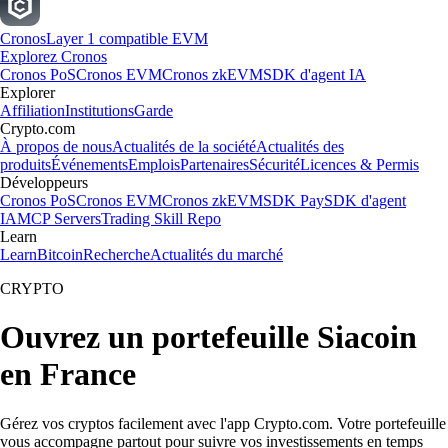
Cronos
Layer 1 compatible EVM
Explorez Cronos
Cronos PoS
Cronos EVM
Cronos zkEVM
SDK d'agent IA
Explorer
Affiliation
Institutions
Garde
Crypto.com
À propos de nous
Actualités de la société
Actualités des
produits
Événements
Emplois
Partenaires
Sécurité
Licences & Permis
Développeurs
Cronos PoS
Cronos EVM
Cronos zkEVM
SDK Pay
SDK d'agent
IA
MCP Servers
Trading Skill Repo
Learn
Learn
Bitcoin
Recherche
Actualités du marché
CRYPTO
Ouvrez un portefeuille Siacoin
en France
Gérez vos cryptos facilement avec l'app Crypto.com. Votre portefeuille
vous accompagne partout pour suivre vos investissements en temps