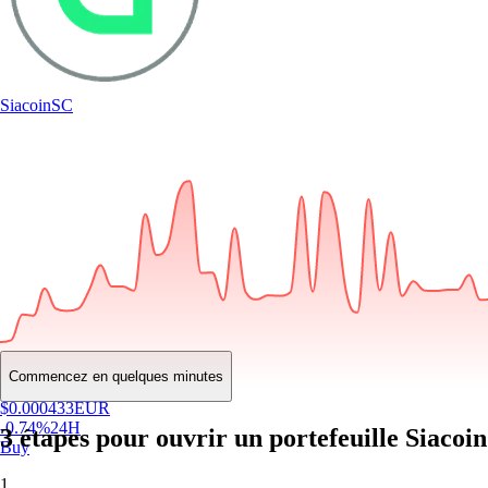
Siacoin
SC
Commencez en quelques minutes
$
0.000433
EUR
-0.74
%
24H
3 étapes pour ouvrir un portefeuille Siacoin
Buy
1