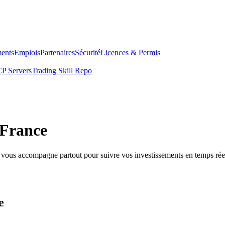
ents
Emplois
Partenaires
Sécurité
Licences & Permis
P Servers
Trading Skill Repo
 France
e vous accompagne partout pour suivre vos investissements en temps rée
e