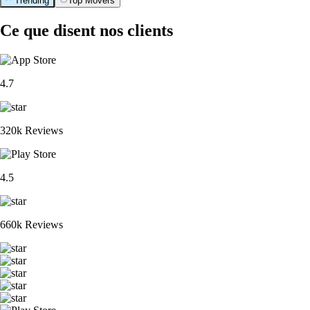
Trending
Top Movers
Ce que disent nos clients
4.7
320k Reviews
4.5
660k Reviews