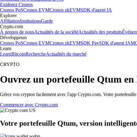
Explorez Cronos
Cronos PoS
Cronos EVM
Cronos zkEVM
SDK d'agent IA
Explorer
Affiliation
Institutions
Garde
Crypto.com
À propos de nous
Actualités de la société
Actualités des produits
Événem
Développeurs
Cronos PoS
Cronos EVM
Cronos zkEVM
SDK Pay
SDK d'agent IA
MC
Learn
Learn
Bitcoin
Recherche
Actualités du marché
CRYPTO
Ouvrez un portefeuille Qtum en
Gérez vos cryptos facilement avec l'app Crypto.com. Votre portefeuill
Commencer avec Crypto.com
Votre portefeuille Qtum, version intelligent