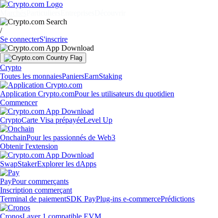
Marchés
Particuliers
Entreprises
Découvrir
/
Se connecter
S'inscrire
Crypto
Toutes les monnaies
Paniers
Earn
Staking
Application Crypto.com
Pour les utilisateurs du quotidien
Commencer
Crypto
Carte Visa prépayée
Level Up
Onchain
Pour les passionnés de Web3
Obtenir l'extension
Swap
Staker
Explorer les dApps
Pay
Pour commerçants
Inscription commerçant
Terminal de paiement
SDK Pay
Plug-ins e-commerce
Prédictions
Cronos
Layer 1 compatible EVM