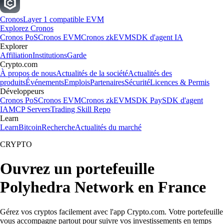
Cronos
Layer 1 compatible EVM
Explorez Cronos
Cronos PoS
Cronos EVM
Cronos zkEVM
SDK d'agent IA
Explorer
Affiliation
Institutions
Garde
Crypto.com
À propos de nous
Actualités de la société
Actualités des
produits
Événements
Emplois
Partenaires
Sécurité
Licences & Permis
Développeurs
Cronos PoS
Cronos EVM
Cronos zkEVM
SDK Pay
SDK d'agent
IA
MCP Servers
Trading Skill Repo
Learn
Learn
Bitcoin
Recherche
Actualités du marché
CRYPTO
Ouvrez un portefeuille
Polyhedra Network en France
Gérez vos cryptos facilement avec l'app Crypto.com. Votre portefeuille
vous accompagne partout pour suivre vos investissements en temps