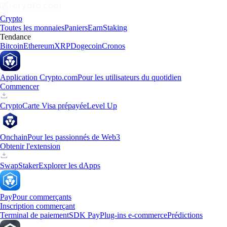
Crypto
Toutes les monnaies
Paniers
Earn
Staking
Tendance
Bitcoin
Ethereum
XRP
Dogecoin
Cronos
Application Crypto.com
Pour les utilisateurs du quotidien
Commencer
Crypto
Carte Visa prépayée
Level Up
Onchain
Pour les passionnés de Web3
Obtenir l'extension
Swap
Staker
Explorer les dApps
Pay
Pour commerçants
Inscription commerçant
Terminal de paiement
SDK Pay
Plug-ins e-commerce
Prédictions