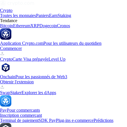
Crypto
Toutes les monnaies
Paniers
Earn
Staking
Tendance
Bitcoin
Ethereum
XRP
Dogecoin
Cronos
Application Crypto.com
Pour les utilisateurs du quotidien
Commencer
Crypto
Carte Visa prépayée
Level Up
Onchain
Pour les passionnés de Web3
Obtenir l'extension
Swap
Staker
Explorer les dApps
Pay
Pour commerçants
Inscription commerçant
Terminal de paiement
SDK Pay
Plug-ins e-commerce
Prédictions