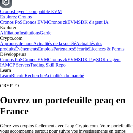
Cronos
Layer 1 compatible EVM
Explorez Cronos
Cronos PoS
Cronos EVM
Cronos zkEVM
SDK d'agent IA
Explorer
Affiliation
Institutions
Garde
Crypto.com
À propos de nous
Actualités de la société
Actualités des
produits
Événements
Emplois
Partenaires
Sécurité
Licences & Permis
Développeurs
Cronos PoS
Cronos EVM
Cronos zkEVM
SDK Pay
SDK d'agent
IA
MCP Servers
Trading Skill Repo
Learn
Learn
Bitcoin
Recherche
Actualités du marché
CRYPTO
Ouvrez un portefeuille peaq en
France
Gérez vos cryptos facilement avec l'app Crypto.com. Votre portefeuille
vous accompagne partout pour suivre vos investissements en temps