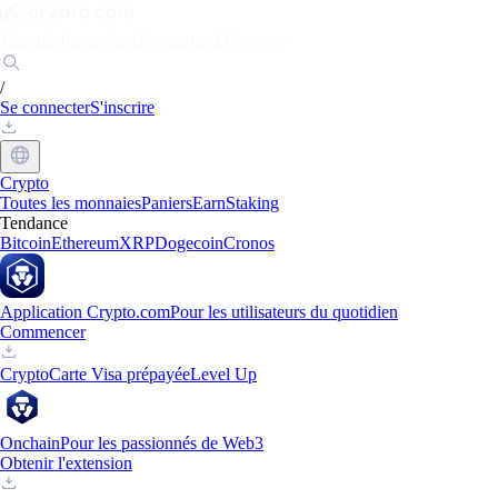
Marchés
Particuliers
Entreprises
Découvrir
/
Se connecter
S'inscrire
Crypto
Toutes les monnaies
Paniers
Earn
Staking
Tendance
Bitcoin
Ethereum
XRP
Dogecoin
Cronos
Application Crypto.com
Pour les utilisateurs du quotidien
Commencer
Crypto
Carte Visa prépayée
Level Up
Onchain
Pour les passionnés de Web3
Obtenir l'extension