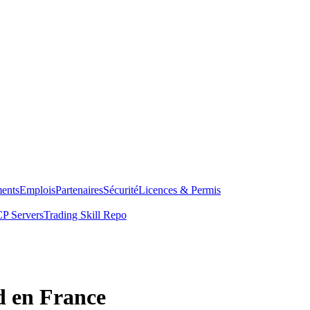
ents
Emplois
Partenaires
Sécurité
Licences & Permis
P Servers
Trading Skill Repo
d en France