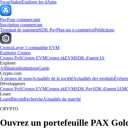
Swap
Staker
Explorer les dApps
Pay
Pour commerçants
Inscription commerçant
Terminal de paiement
SDK Pay
Plug-ins e-commerce
Prédictions
Cronos
Layer 1 compatible EVM
Explorez Cronos
Cronos PoS
Cronos EVM
Cronos zkEVM
SDK d'agent IA
Explorer
Affiliation
Institutions
Garde
Crypto.com
À propos de nous
Actualités de la société
Actualités des produits
Événem
Développeurs
Cronos PoS
Cronos EVM
Cronos zkEVM
SDK Pay
SDK d'agent IA
MC
Learn
Learn
Bitcoin
Recherche
Actualités du marché
CRYPTO
Ouvrez un portefeuille PAX Gol