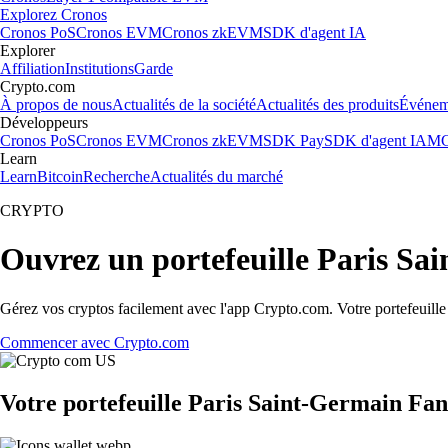
Explorez Cronos
Cronos PoS
Cronos EVM
Cronos zkEVM
SDK d'agent IA
Explorer
Affiliation
Institutions
Garde
Crypto.com
À propos de nous
Actualités de la société
Actualités des produits
Événem
Développeurs
Cronos PoS
Cronos EVM
Cronos zkEVM
SDK Pay
SDK d'agent IA
MC
Learn
Learn
Bitcoin
Recherche
Actualités du marché
CRYPTO
Ouvrez un portefeuille Paris S
Gérez vos cryptos facilement avec l'app Crypto.com. Votre portefeuill
Commencer avec Crypto.com
Votre portefeuille Paris Saint-Germain Fan 