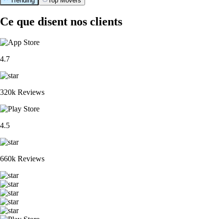
Trending
Top Movers
Ce que disent nos clients
4.7
320k Reviews
4.5
660k Reviews