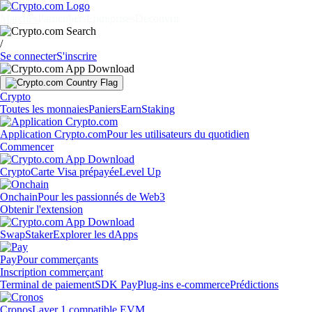
Marchés
Particuliers
Entreprises
Découvrir
/
Se connecter
S'inscrire
Crypto
Toutes les monnaies
Paniers
Earn
Staking
Application Crypto.com
Pour les utilisateurs du quotidien
Commencer
Crypto
Carte Visa prépayée
Level Up
Onchain
Pour les passionnés de Web3
Obtenir l'extension
Swap
Staker
Explorer les dApps
Pay
Pour commerçants
Inscription commerçant
Terminal de paiement
SDK Pay
Plug-ins e-commerce
Prédictions
Cronos
Layer 1 compatible EVM