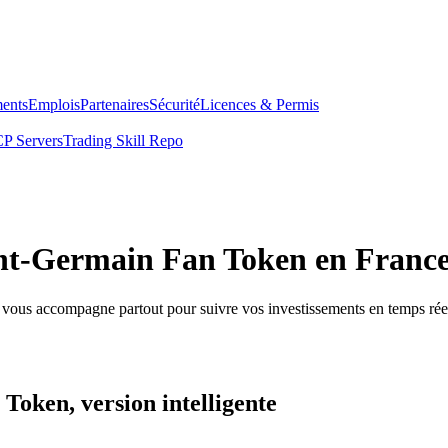
ents
Emplois
Partenaires
Sécurité
Licences & Permis
P Servers
Trading Skill Repo
aint-Germain Fan Token en Franc
e vous accompagne partout pour suivre vos investissements en temps rée
Token, version intelligente