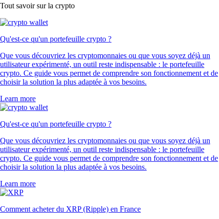
PEPE
$
0.000002
-2.18
%
XLM
$
0.138665
-1.41
%
RVN
$
0.003081
+
0.31
%
SUSHI
$
0.14478
+
6.44
%
Ce que disent nos clients