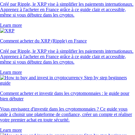
4.7
320k Reviews
4.5
660k Reviews
« Débutant en crypto, j'ai craqué après avoir vu la pub. Pour l'instant,