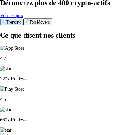
Découvrez plus de 400 crypto-actifs
Voir les prix
Trending
Top Movers
BTC
$
55,724.22
-0.76
%
XRP
$
0.882524
-2.90
%
ETH
$
1,645.61
-0.56
%
CRO
$
0.045913
-1.52
%