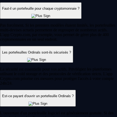
utilisateur expérimenté, un outil reste indispensable : le portefeuille
crypto. Ce guide vous permet de comprendre son fonctionnement et de
choisir la solution la plus adaptée à vos besoins.
Learn more
Qu'est-ce qu'un portefeuille crypto ?
Que vous découvriez les cryptomonnaies ou que vous soyez déjà un
utilisateur expérimenté, un outil reste indispensable : le portefeuille
crypto. Ce guide vous permet de comprendre son fonctionnement et de
choisir la solution la plus adaptée à vos besoins.
Learn more
Comment acheter du XRP (Ripple) en France
Créé par Ripple, le XRP vise à simplifier les paiements internationaux.
Apprenez à l'acheter en France grâce à ce guide clair et accessible,
même si vous débutez dans les cryptos.
Learn more