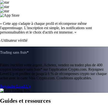
DOGE
$
0.059863
-1.09
%
LTC
$
39.38
+
1.01
%
USDT
$
0.866963
+
0.16
%
UNI
$
3.44
-2.10
%
POL
$
0.064832
-0.87
%