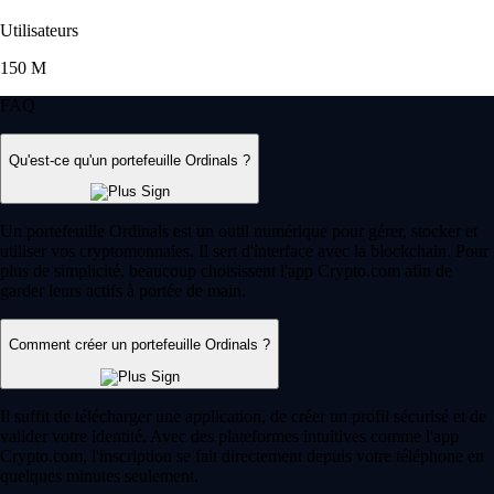
personnalisables et le choix d'actifs est immense. »
-
Utilisateur vérifié
Trading sans frais*
Faites fructifier votre argent. Achetez, vendez ou tradez plus de 400
cryptos tendance sans frais* sur l'application Crypto.com. Rejoignez
Level Up et profitez de jusqu'à 6 % de récompenses crypto sur chaque
achat avec la carte Visa Crypto.com. Conditions applicables.
Rejoindre Level Up
Guides et ressources
Tout savoir sur la crypto
Qu'est-ce qu'un portefeuille crypto ?
Que vous découvriez les cryptomonnaies ou que vous soyez déjà un