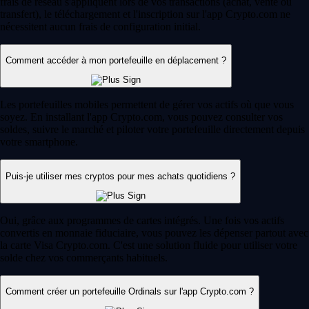
Comment acheter du XRP (Ripple) en France
Créé par Ripple, le XRP vise à simplifier les paiements internationaux.
Apprenez à l'acheter en France grâce à ce guide clair et accessible,
même si vous débutez dans les cryptos.
Learn more
Comment acheter et investir dans les cryptomonnaies : le guide pour
bien débuter
Vous envisagez d'investir dans les cryptomonnaies ? Ce guide vous
aide à choisir une plateforme de confiance, créer un compte et réaliser
votre premier achat en toute sécurité.
Learn more
Comment acheter et investir dans les cryptomonnaies : le guide pour
bien débuter
Vous envisagez d'investir dans les cryptomonnaies ? Ce guide vous