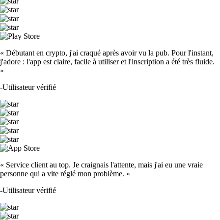
ADA
$
0.173598
+
6.65
%
TRUMP
$
1.28
+
1.64
%
SOL
$
63.02
-1.84
%
SHIB
$
0.000004
-4.84
%