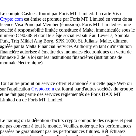
L'app Crypto.com, par exemple, vous permet de gérer plus de 400
cryptomonnaies en un seul endroit.
Les portefeuilles Ordinals sont-ils sécurisés ?
La sécurité est essentielle pour vos actifs. Privilégiez les plateformes
utilisant le cold storage et des protocoles de vérification stricts. L'app
Crypto.com priorise ces mesures pour protéger l'accès à votre compte
24h/24.
Est-ce payant d'ouvrir un portefeuille Ordinals ?
L'ouverture d'un portefeuille logiciel est généralement gratuite. Si des
frais de réseau s'appliquent lors de vos transactions (achat, vente ou
transfert), le téléchargement et l'inscription sur l'app Crypto.com ne
nécessitent aucun frais de configuration initial.
Comment accéder à mon portefeuille en déplacement ?