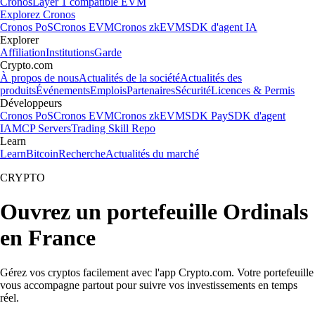
Cronos
Layer 1 compatible EVM
Explorez Cronos
Cronos PoS
Cronos EVM
Cronos zkEVM
SDK d'agent IA
Explorer
Affiliation
Institutions
Garde
Crypto.com
À propos de nous
Actualités de la société
Actualités des
produits
Événements
Emplois
Partenaires
Sécurité
Licences & Permis
Développeurs
Cronos PoS
Cronos EVM
Cronos zkEVM
SDK Pay
SDK d'agent
IA
MCP Servers
Trading Skill Repo
Learn
Learn
Bitcoin
Recherche
Actualités du marché
CRYPTO
Ouvrez un portefeuille Ordinals
en France
Gérez vos cryptos facilement avec l'app Crypto.com. Votre portefeuille
vous accompagne partout pour suivre vos investissements en temps
réel.