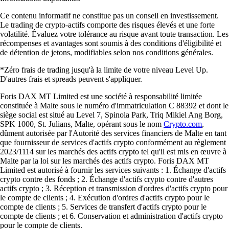
Qu'est-ce qu'un portefeuille Ordinals ?
Un portefeuille Ordinals est un outil numérique pour gérer, stocker et
utiliser vos cryptomonnaies. Il sert d'interface avec la blockchain. Pour
plus de simplicité, beaucoup choisissent l'app Crypto.com afin de
garder leurs actifs à portée de main.
Comment créer un portefeuille Ordinals ?
Il suffit de télécharger une application, de créer un profil sécurisé et de
valider votre identité. Avec des plateformes intuitives comme l'app
Crypto.com, l'inscription se fait directement depuis votre téléphone en
quelques minutes seulement.
Faut-il un portefeuille pour chaque cryptomonnaie ?
Pas forcément. Si les premiers modèles étaient limités, les portefeuilles
multi-devises actuels permettent de regrouper de nombreux actifs.