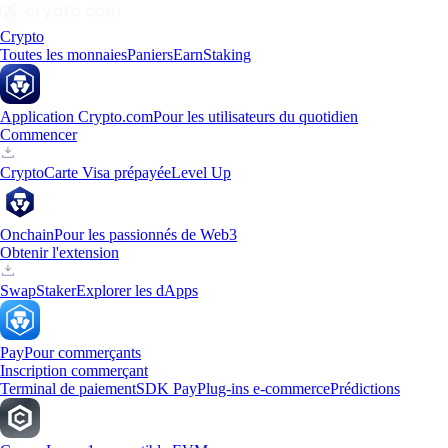
Crypto
Toutes les monnaies
Paniers
Earn
Staking
Application Crypto.com
Pour les utilisateurs du quotidien
Commencer
Crypto
Carte Visa prépayée
Level Up
Onchain
Pour les passionnés de Web3
Obtenir l'extension
Swap
Staker
Explorer les dApps
Pay
Pour commerçants
Inscription commerçant
Terminal de paiement
SDK Pay
Plug-ins e-commerce
Prédictions