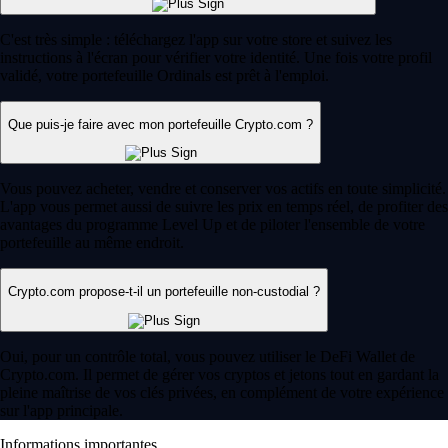
aide à choisir une plateforme de confiance, créer un compte et réaliser
votre premier achat en toute sécurité.
Learn more
Voir les articles
Une plateforme reconnue à l'échelle
mondiale
Des millions d'utilisateurs dans plus de 90 pays
Fondation
2016
Pays
90
Utilisateurs
150 M
FAQ