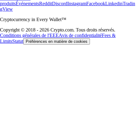
produits
Événements
Reddit
Discord
Instagram
Facebook
Linkedin
Tradin
gView
Cryptocurrency in Every Wallet™
Copyright © 2018 - 2026 Crypto.com. Tous droits réservés.
Conditions générales de l'EEE
Avis de confidentialité
Fees &
Limits
Statut
Préférences en matière de cookies