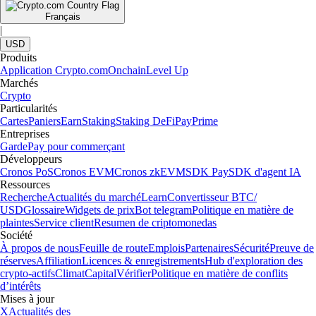
Français
|
USD
Produits
Application Crypto.com
Onchain
Level Up
Marchés
Crypto
Particularités
Cartes
Paniers
Earn
Staking
Staking DeFi
Pay
Prime
Entreprises
Garde
Pay pour commerçant
Développeurs
Cronos PoS
Cronos EVM
Cronos zkEVM
SDK Pay
SDK d'agent IA
Ressources
Recherche
Actualités du marché
Learn
Convertisseur BTC/
USD
Glossaire
Widgets de prix
Bot telegram
Politique en matière de
plaintes
Service client
Resumen de criptomonedas
Société
À propos de nous
Feuille de route
Emplois
Partenaires
Sécurité
Preuve de
réserves
Affiliation
Licences & enregistrements
Hub d'exploration des
crypto-actifs
Climat
Capital
Vérifier
Politique en matière de conflits
d’intérêts
Mises à jour
X
Actualités des