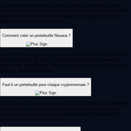
Un portefeuille Nosana est un outil numérique pour gérer, stocker et
utiliser vos cryptomonnaies. Il sert d'interface avec la blockchain. Pour
plus de simplicité, beaucoup choisissent l'app Crypto.com afin de
garder leurs actifs à portée de main.
Comment créer un portefeuille Nosana ?
Il suffit de télécharger une application, de créer un profil sécurisé et de
valider votre identité. Avec des plateformes intuitives comme l'app
Crypto.com, l'inscription se fait directement depuis votre téléphone en
quelques minutes seulement.
Faut-il un portefeuille pour chaque cryptomonnaie ?
Pas forcément. Si les premiers modèles étaient limités, les portefeuilles
multi-devises actuels permettent de regrouper de nombreux actifs.
L'app Crypto.com, par exemple, vous permet de gérer plus de 400
cryptomonnaies en un seul endroit.