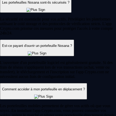
Les portefeuilles Nosana sont-ils sécurisés ?
La sécurité est essentielle pour vos actifs. Privilégiez les plateformes
utilisant le cold storage et des protocoles de vérification stricts. L'app
Crypto.com priorise ces mesures pour protéger l'accès à votre compte
24h/24.
Est-ce payant d'ouvrir un portefeuille Nosana ?
L'ouverture d'un portefeuille logiciel est généralement gratuite. Si des
frais de réseau s'appliquent lors de vos transactions (achat, vente ou
transfert), le téléchargement et l'inscription sur l'app Crypto.com ne
nécessitent aucun frais de configuration initial.
Comment accéder à mon portefeuille en déplacement ?
Les portefeuilles mobiles permettent de gérer vos actifs où que vous
soyez. En installant l'app Crypto.com, vous pouvez consulter vos
soldes, suivre le marché et piloter votre portefeuille directement depuis