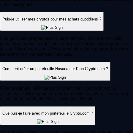
votre smartphone.
Puis-je utiliser mes cryptos pour mes achats quotidiens ?
Oui, grâce aux programmes de cartes intégrés. Une fois vos actifs
convertis en monnaie fiduciaire, vous pouvez les dépenser partout avec
la carte Visa Crypto.com. C'est une solution fluide pour utiliser votre
solde chez vos commerçants habituels.
Comment créer un portefeuille Nosana sur l'app Crypto.com ?
C'est très simple : téléchargez l'app sur votre store et suivez les
instructions à l'écran pour vérifier votre identité. Une fois votre profil
validé, votre portefeuille Nosana est prêt à l'emploi.
Que puis-je faire avec mon portefeuille Crypto.com ?
Vous pouvez acheter, vendre et conserver vos actifs en toute simplicité.