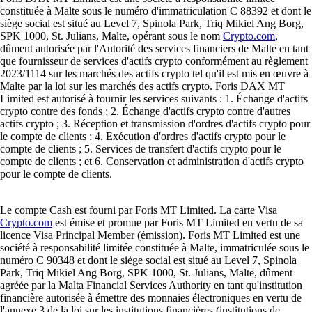
constituée à Malte sous le numéro d'immatriculation C 88392 et dont le
siège social est situé au Level 7, Spinola Park, Triq Mikiel Ang Borg,
SPK 1000, St. Julians, Malte, opérant sous le nom
Crypto.com
,
dûment autorisée par l'Autorité des services financiers de Malte en tant
que fournisseur de services d'actifs crypto conformément au règlement
2023/1114 sur les marchés des actifs crypto tel qu'il est mis en œuvre à
Malte par la loi sur les marchés des actifs crypto. Foris DAX MT
Limited est autorisé à fournir les services suivants : 1. Échange d'actifs
crypto contre des fonds ; 2. Échange d'actifs crypto contre d'autres
actifs crypto ; 3. Réception et transmission d'ordres d'actifs crypto pour
le compte de clients ; 4. Exécution d'ordres d'actifs crypto pour le
compte de clients ; 5. Services de transfert d'actifs crypto pour le
compte de clients ; et 6. Conservation et administration d'actifs crypto
pour le compte de clients.
Le compte Cash est fourni par Foris MT Limited. La carte Visa
Crypto.com
est émise et promue par Foris MT Limited en vertu de sa
licence Visa Principal Member (émission). Foris MT Limited est une
société à responsabilité limitée constituée à Malte, immatriculée sous le
numéro C 90348 et dont le siège social est situé au Level 7, Spinola
Park, Triq Mikiel Ang Borg, SPK 1000, St. Julians, Malte, dûment
agréée par la Malta Financial Services Authority en tant qu'institution
financière autorisée à émettre des monnaies électroniques en vertu de
l'annexe 3 de la loi sur les institutions financières (institutions de