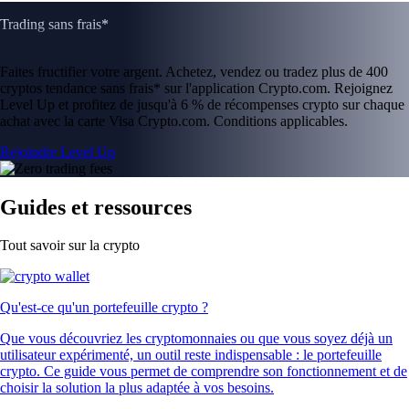
Trading sans frais*
Faites fructifier votre argent. Achetez, vendez ou tradez plus de 400
cryptos tendance sans frais* sur l'application Crypto.com. Rejoignez
Level Up et profitez de jusqu'à 6 % de récompenses crypto sur chaque
achat avec la carte Visa Crypto.com. Conditions applicables.
Rejoindre Level Up
Guides et ressources
Tout savoir sur la crypto
Qu'est-ce qu'un portefeuille crypto ?
Que vous découvriez les cryptomonnaies ou que vous soyez déjà un
utilisateur expérimenté, un outil reste indispensable : le portefeuille
crypto. Ce guide vous permet de comprendre son fonctionnement et de
choisir la solution la plus adaptée à vos besoins.