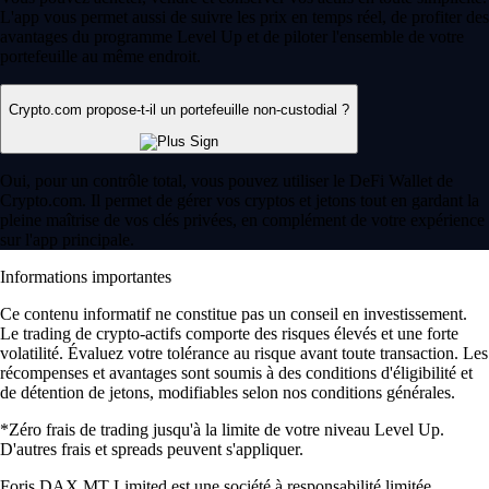
L'app vous permet aussi de suivre les prix en temps réel, de profiter des
avantages du programme Level Up et de piloter l'ensemble de votre
portefeuille au même endroit.
Crypto.com propose-t-il un portefeuille non-custodial ?
Oui, pour un contrôle total, vous pouvez utiliser le DeFi Wallet de
Crypto.com. Il permet de gérer vos cryptos et jetons tout en gardant la
pleine maîtrise de vos clés privées, en complément de votre expérience
sur l'app principale.
Informations importantes
Ce contenu informatif ne constitue pas un conseil en investissement.
Le trading de crypto-actifs comporte des risques élevés et une forte
volatilité. Évaluez votre tolérance au risque avant toute transaction. Les
récompenses et avantages sont soumis à des conditions d'éligibilité et
de détention de jetons, modifiables selon nos conditions générales.
*Zéro frais de trading jusqu'à la limite de votre niveau Level Up.
D'autres frais et spreads peuvent s'appliquer.
Foris DAX MT Limited est une société à responsabilité limitée