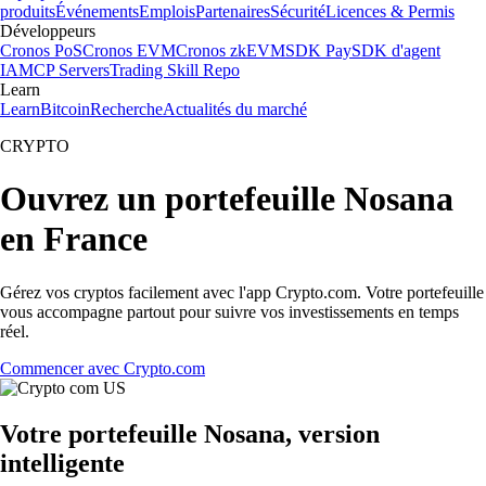
produits
Événements
Emplois
Partenaires
Sécurité
Licences & Permis
Développeurs
Cronos PoS
Cronos EVM
Cronos zkEVM
SDK Pay
SDK d'agent
IA
MCP Servers
Trading Skill Repo
Learn
Learn
Bitcoin
Recherche
Actualités du marché
CRYPTO
Ouvrez un portefeuille Nosana
en France
Gérez vos cryptos facilement avec l'app Crypto.com. Votre portefeuille
vous accompagne partout pour suivre vos investissements en temps
réel.
Commencer avec Crypto.com
Votre portefeuille Nosana, version
intelligente