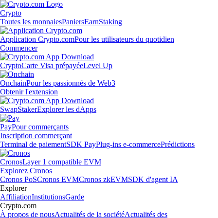
Crypto
Toutes les monnaies
Paniers
Earn
Staking
Application Crypto.com
Pour les utilisateurs du quotidien
Commencer
Crypto
Carte Visa prépayée
Level Up
Onchain
Pour les passionnés de Web3
Obtenir l'extension
Swap
Staker
Explorer les dApps
Pay
Pour commerçants
Inscription commerçant
Terminal de paiement
SDK Pay
Plug-ins e-commerce
Prédictions
Cronos
Layer 1 compatible EVM
Explorez Cronos
Cronos PoS
Cronos EVM
Cronos zkEVM
SDK d'agent IA
Explorer
Affiliation
Institutions
Garde
Crypto.com
À propos de nous
Actualités de la société
Actualités des