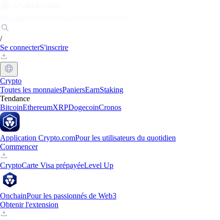
Marchés
Particuliers
Entreprises
Découvrir
/
Se connecter
S'inscrire
Crypto
Toutes les monnaies
Paniers
Earn
Staking
Tendance
Bitcoin
Ethereum
XRP
Dogecoin
Cronos
Application Crypto.com
Pour les utilisateurs du quotidien
Commencer
Crypto
Carte Visa prépayée
Level Up
Onchain
Pour les passionnés de Web3
Obtenir l'extension