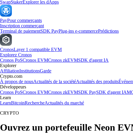
Swap
Staker
Explorer les dApps
Pay
Pour commerçants
Inscription commerçant
Terminal de paiement
SDK Pay
Plug-ins e-commerce
Prédictions
Cronos
Layer 1 compatible EVM
Explorez Cronos
Cronos PoS
Cronos EVM
Cronos zkEVM
SDK d'agent IA
Explorer
Affiliation
Institutions
Garde
Crypto.com
À propos de nous
Actualités de la société
Actualités des produits
Événem
Développeurs
Cronos PoS
Cronos EVM
Cronos zkEVM
SDK Pay
SDK d'agent IA
MC
Learn
Learn
Bitcoin
Recherche
Actualités du marché
CRYPTO
Ouvrez un portefeuille Neon E