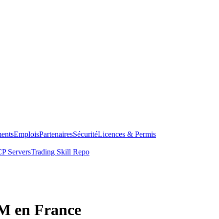
ents
Emplois
Partenaires
Sécurité
Licences & Permis
P Servers
Trading Skill Repo
VM en France