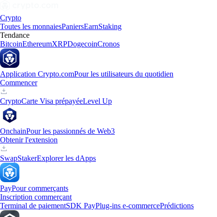
Crypto
Toutes les monnaies
Paniers
Earn
Staking
Tendance
Bitcoin
Ethereum
XRP
Dogecoin
Cronos
Application Crypto.com
Pour les utilisateurs du quotidien
Commencer
Crypto
Carte Visa prépayée
Level Up
Onchain
Pour les passionnés de Web3
Obtenir l'extension
Swap
Staker
Explorer les dApps
Pay
Pour commerçants
Inscription commerçant
Terminal de paiement
SDK Pay
Plug-ins e-commerce
Prédictions