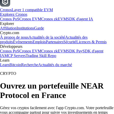
Cronos
Layer 1 compatible EVM
Explorez Cronos
Cronos PoS
Cronos EVM
Cronos zkEVM
SDK d'agent IA
Explorer
Affiliation
Institutions
Garde
Crypto.com
À propos de nous
Actualités de la société
Actualités des
produits
Événements
Emplois
Partenaires
Sécurité
Licences & Permis
Développeurs
Cronos PoS
Cronos EVM
Cronos zkEVM
SDK Pay
SDK d'agent
IA
MCP Servers
Trading Skill Repo
Learn
Learn
Bitcoin
Recherche
Actualités du marché
CRYPTO
Ouvrez un portefeuille NEAR
Protocol en France
Gérez vos cryptos facilement avec l'app Crypto.com. Votre portefeuille
vous accompagne partout pour suivre vos investissements en temps