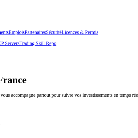
ents
Emplois
Partenaires
Sécurité
Licences & Permis
P Servers
Trading Skill Repo
France
e vous accompagne partout pour suivre vos investissements en temps rée
e