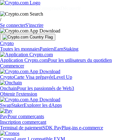
Marchés
Particuliers
Entreprises
Découvrir
/
Se connecter
S'inscrire
Crypto
Toutes les monnaies
Paniers
Earn
Staking
Application Crypto.com
Pour les utilisateurs du quotidien
Commencer
Crypto
Carte Visa prépayée
Level Up
Onchain
Pour les passionnés de Web3
Obtenir l'extension
Swap
Staker
Explorer les dApps
Pay
Pour commerçants
Inscription commerçant
Terminal de paiement
SDK Pay
Plug-ins e-commerce
Cronos
Layer 1 compatible EVM