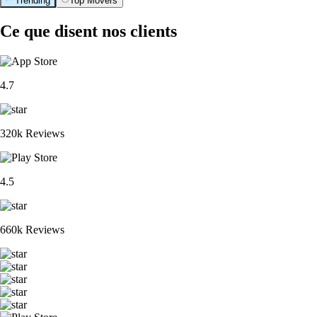
Trending
Top Movers
Ce que disent nos clients
4.7
320k Reviews
4.5
660k Reviews