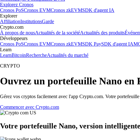
Explorez Cronos
Cronos PoS
Cronos EVM
Cronos zkEVM
SDK d'agent IA
Explorer
Affiliation
Institutions
Garde
Crypto.com
À propos de nous
Actualités de la société
Actualités des produits
Événem
Développeurs
Cronos PoS
Cronos EVM
Cronos zkEVM
SDK Pay
SDK d'agent IA
MC
Learn
Learn
Bitcoin
Recherche
Actualités du marché
CRYPTO
Ouvrez un portefeuille Nano en 
Gérez vos cryptos facilement avec l'app Crypto.com. Votre portefeuill
Commencer avec Crypto.com
Votre portefeuille Nano, version intelligent