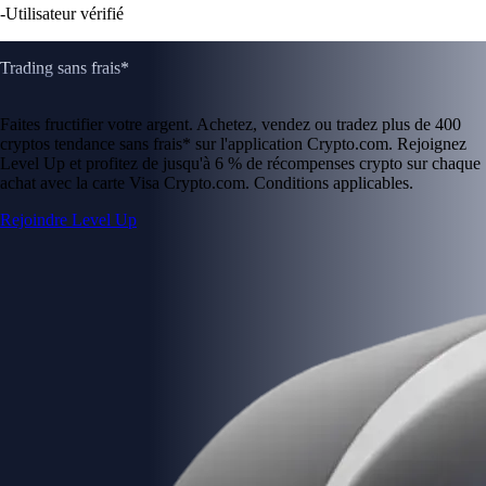
-
Utilisateur vérifié
Trading sans frais*
Faites fructifier votre argent. Achetez, vendez ou tradez plus de 400
cryptos tendance sans frais* sur l'application Crypto.com. Rejoignez
Level Up et profitez de jusqu'à 6 % de récompenses crypto sur chaque
achat avec la carte Visa Crypto.com. Conditions applicables.
Rejoindre Level Up