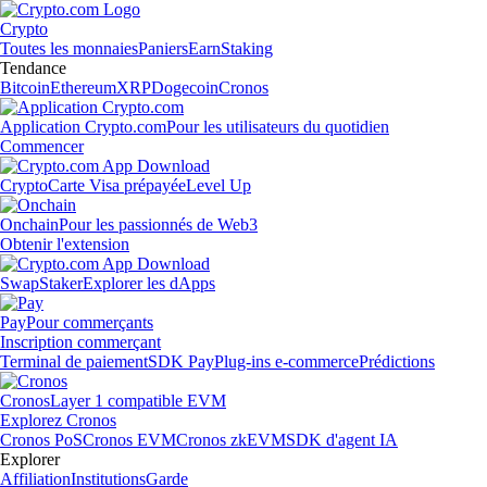
Crypto
Toutes les monnaies
Paniers
Earn
Staking
Tendance
Bitcoin
Ethereum
XRP
Dogecoin
Cronos
Application Crypto.com
Pour les utilisateurs du quotidien
Commencer
Crypto
Carte Visa prépayée
Level Up
Onchain
Pour les passionnés de Web3
Obtenir l'extension
Swap
Staker
Explorer les dApps
Pay
Pour commerçants
Inscription commerçant
Terminal de paiement
SDK Pay
Plug-ins e-commerce
Prédictions
Cronos
Layer 1 compatible EVM
Explorez Cronos
Cronos PoS
Cronos EVM
Cronos zkEVM
SDK d'agent IA
Explorer
Affiliation
Institutions
Garde