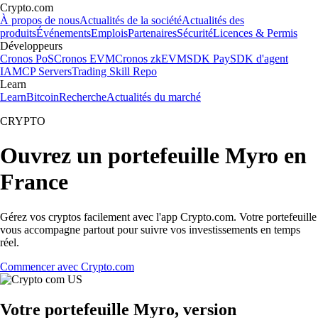
Crypto.com
À propos de nous
Actualités de la société
Actualités des
produits
Événements
Emplois
Partenaires
Sécurité
Licences & Permis
Développeurs
Cronos PoS
Cronos EVM
Cronos zkEVM
SDK Pay
SDK d'agent
IA
MCP Servers
Trading Skill Repo
Learn
Learn
Bitcoin
Recherche
Actualités du marché
CRYPTO
Ouvrez un portefeuille Myro en
France
Gérez vos cryptos facilement avec l'app Crypto.com. Votre portefeuille
vous accompagne partout pour suivre vos investissements en temps
réel.
Commencer avec Crypto.com
Votre portefeuille Myro, version