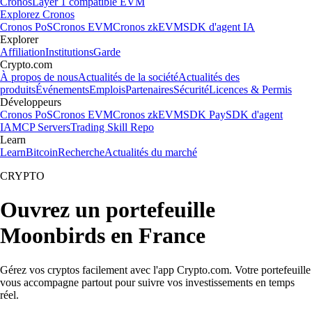
Cronos
Layer 1 compatible EVM
Explorez Cronos
Cronos PoS
Cronos EVM
Cronos zkEVM
SDK d'agent IA
Explorer
Affiliation
Institutions
Garde
Crypto.com
À propos de nous
Actualités de la société
Actualités des
produits
Événements
Emplois
Partenaires
Sécurité
Licences & Permis
Développeurs
Cronos PoS
Cronos EVM
Cronos zkEVM
SDK Pay
SDK d'agent
IA
MCP Servers
Trading Skill Repo
Learn
Learn
Bitcoin
Recherche
Actualités du marché
CRYPTO
Ouvrez un portefeuille
Moonbirds en France
Gérez vos cryptos facilement avec l'app Crypto.com. Votre portefeuille
vous accompagne partout pour suivre vos investissements en temps
réel.