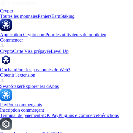
Crypto
Toutes les monnaies
Paniers
Earn
Staking
Application Crypto.com
Pour les utilisateurs du quotidien
Commencer
Crypto
Carte Visa prépayée
Level Up
Onchain
Pour les passionnés de Web3
Obtenir l'extension
Swap
Staker
Explorer les dApps
Pay
Pour commerçants
Inscription commerçant
Terminal de paiement
SDK Pay
Plug-ins e-commerce
Prédictions