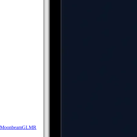
Moonbeam
GLMR