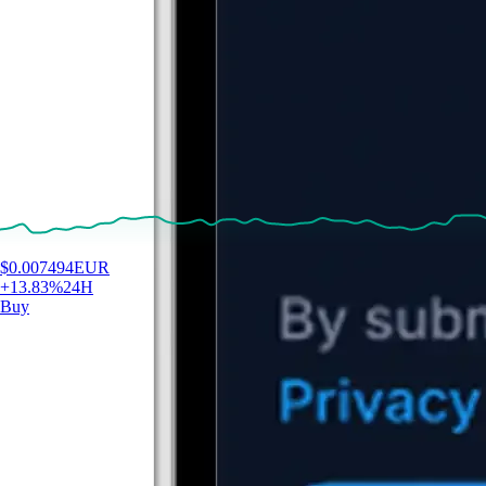
$
0.007494
EUR
+
13.83
%
24H
Buy