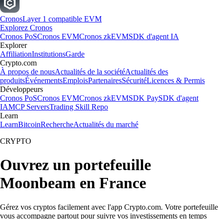
Cronos
Layer 1 compatible EVM
Explorez Cronos
Cronos PoS
Cronos EVM
Cronos zkEVM
SDK d'agent IA
Explorer
Affiliation
Institutions
Garde
Crypto.com
À propos de nous
Actualités de la société
Actualités des
produits
Événements
Emplois
Partenaires
Sécurité
Licences & Permis
Développeurs
Cronos PoS
Cronos EVM
Cronos zkEVM
SDK Pay
SDK d'agent
IA
MCP Servers
Trading Skill Repo
Learn
Learn
Bitcoin
Recherche
Actualités du marché
CRYPTO
Ouvrez un portefeuille
Moonbeam en France
Gérez vos cryptos facilement avec l'app Crypto.com. Votre portefeuille
vous accompagne partout pour suivre vos investissements en temps