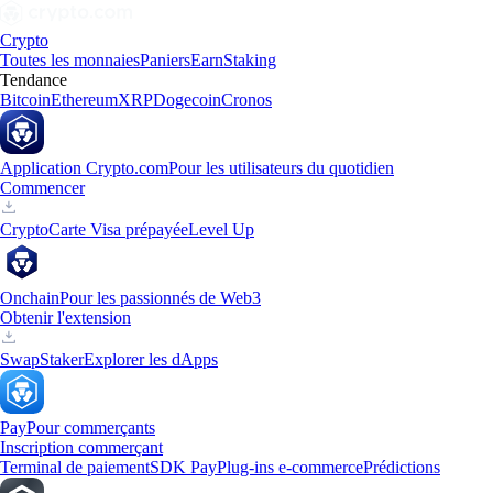
Crypto
Toutes les monnaies
Paniers
Earn
Staking
Tendance
Bitcoin
Ethereum
XRP
Dogecoin
Cronos
Application Crypto.com
Pour les utilisateurs du quotidien
Commencer
Crypto
Carte Visa prépayée
Level Up
Onchain
Pour les passionnés de Web3
Obtenir l'extension
Swap
Staker
Explorer les dApps
Pay
Pour commerçants
Inscription commerçant
Terminal de paiement
SDK Pay
Plug-ins e-commerce
Prédictions