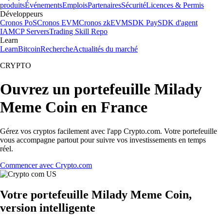
produits
Événements
Emplois
Partenaires
Sécurité
Licences & Permis
Développeurs
Cronos PoS
Cronos EVM
Cronos zkEVM
SDK Pay
SDK d'agent
IA
MCP Servers
Trading Skill Repo
Learn
Learn
Bitcoin
Recherche
Actualités du marché
CRYPTO
Ouvrez un portefeuille Milady
Meme Coin en France
Gérez vos cryptos facilement avec l'app Crypto.com. Votre portefeuille
vous accompagne partout pour suivre vos investissements en temps
réel.
Commencer avec Crypto.com
Votre portefeuille Milady Meme Coin,
version intelligente