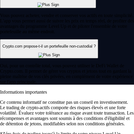
Vous pouvez acheter, vendre et conserver vos actifs en toute simplicité.
L'app vous permet aussi de suivre les prix en temps réel, de profiter des
avantages du programme Level Up et de piloter l'ensemble de votre
portefeuille au même endroit.
Crypto.com propose-t-il un portefeuille non-custodial ?
Oui, pour un contrôle total, vous pouvez utiliser le DeFi Wallet de
Crypto.com. Il permet de gérer vos cryptos et jetons tout en gardant la
pleine maîtrise de vos clés privées, en complément de votre expérience
sur l'app principale.
Informations importantes
Ce contenu informatif ne constitue pas un conseil en investissement.
Le trading de crypto-actifs comporte des risques élevés et une forte
volatilité. Évaluez votre tolérance au risque avant toute transaction. Les
récompenses et avantages sont soumis à des conditions d'éligibilité et
de détention de jetons, modifiables selon nos conditions générales.
*Zéro frais de trading jusqu'à la limite de votre niveau Level Up.