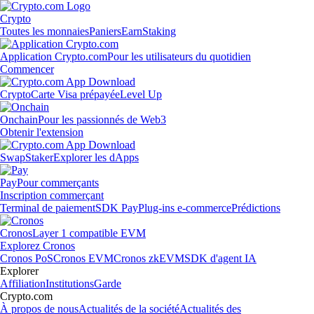
Crypto
Toutes les monnaies
Paniers
Earn
Staking
Application Crypto.com
Pour les utilisateurs du quotidien
Commencer
Crypto
Carte Visa prépayée
Level Up
Onchain
Pour les passionnés de Web3
Obtenir l'extension
Swap
Staker
Explorer les dApps
Pay
Pour commerçants
Inscription commerçant
Terminal de paiement
SDK Pay
Plug-ins e-commerce
Prédictions
Cronos
Layer 1 compatible EVM
Explorez Cronos
Cronos PoS
Cronos EVM
Cronos zkEVM
SDK d'agent IA
Explorer
Affiliation
Institutions
Garde
Crypto.com
À propos de nous
Actualités de la société
Actualités des