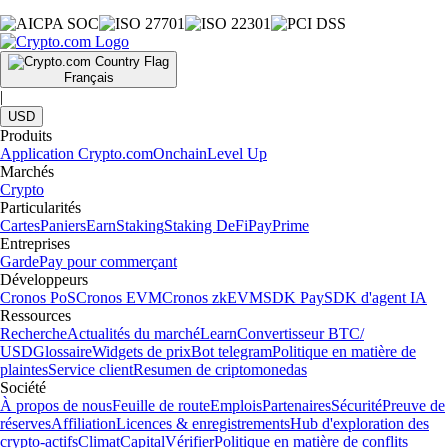
Français
|
USD
Produits
Application Crypto.com
Onchain
Level Up
Marchés
Crypto
Particularités
Cartes
Paniers
Earn
Staking
Staking DeFi
Pay
Prime
Entreprises
Garde
Pay pour commerçant
Développeurs
Cronos PoS
Cronos EVM
Cronos zkEVM
SDK Pay
SDK d'agent IA
Ressources
Recherche
Actualités du marché
Learn
Convertisseur BTC/
USD
Glossaire
Widgets de prix
Bot telegram
Politique en matière de
plaintes
Service client
Resumen de criptomonedas
Société
À propos de nous
Feuille de route
Emplois
Partenaires
Sécurité
Preuve de
réserves
Affiliation
Licences & enregistrements
Hub d'exploration des
crypto-actifs
Climat
Capital
Vérifier
Politique en matière de conflits