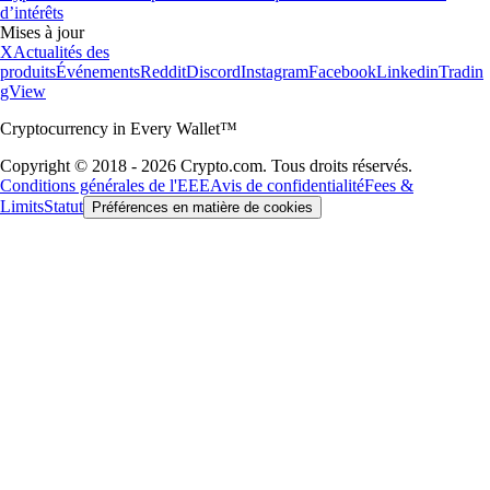
d’intérêts
Mises à jour
X
Actualités des
produits
Événements
Reddit
Discord
Instagram
Facebook
Linkedin
Tradin
gView
Cryptocurrency in Every Wallet™
Copyright © 2018 - 2026 Crypto.com. Tous droits réservés.
Conditions générales de l'EEE
Avis de confidentialité
Fees &
Limits
Statut
Préférences en matière de cookies