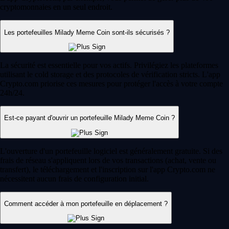
cryptomonnaies en un seul endroit.
Les portefeuilles Milady Meme Coin sont-ils sécurisés ?
La sécurité est essentielle pour vos actifs. Privilégiez les plateformes
utilisant le cold storage et des protocoles de vérification stricts. L'app
Crypto.com priorise ces mesures pour protéger l'accès à votre compte
24h/24.
Est-ce payant d'ouvrir un portefeuille Milady Meme Coin ?
L'ouverture d'un portefeuille logiciel est généralement gratuite. Si des
frais de réseau s'appliquent lors de vos transactions (achat, vente ou
transfert), le téléchargement et l'inscription sur l'app Crypto.com ne
nécessitent aucun frais de configuration initial.
Comment accéder à mon portefeuille en déplacement ?