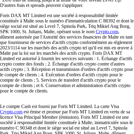
D'autres frais et spreads peuvent s'appliquer.
Foris DAX MT Limited est une société à responsabilité limitée
constituée à Malte sous le numéro d'immatriculation C 88392 et dont le
siège social est situé au Level 7, Spinola Park, Triq Mikiel Ang Borg,
SPK 1000, St. Julians, Malte, opérant sous le nom
Crypto.com
,
dûment autorisée par l'Autorité des services financiers de Malte en tant
que fournisseur de services d'actifs crypto conformément au règlement
2023/1114 sur les marchés des actifs crypto tel qu'il est mis en œuvre à
Malte par la loi sur les marchés des actifs crypto. Foris DAX MT
Limited est autorisé à fournir les services suivants : 1. Échange d'actifs
crypto contre des fonds ; 2. Échange d'actifs crypto contre d'autres
actifs crypto ; 3. Réception et transmission d'ordres d'actifs crypto pour
le compte de clients ; 4. Exécution d'ordres d'actifs crypto pour le
compte de clients ; 5. Services de transfert d'actifs crypto pour le
compte de clients ; et 6. Conservation et administration d'actifs crypto
pour le compte de clients.
Le compte Cash est fourni par Foris MT Limited. La carte Visa
Crypto.com
est émise et promue par Foris MT Limited en vertu de sa
licence Visa Principal Member (émission). Foris MT Limited est une
société à responsabilité limitée constituée à Malte, immatriculée sous le
numéro C 90348 et dont le siège social est situé au Level 7, Spinola
Park, Triq Mikiel Ang Borg, SPK 1000, St. Julians, Malte, dûment