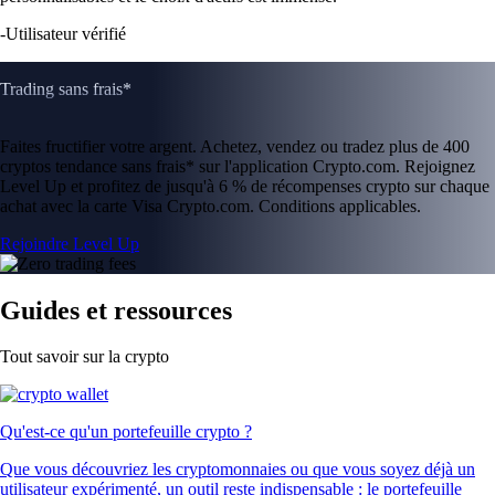
-
Utilisateur vérifié
Trading sans frais*
Faites fructifier votre argent. Achetez, vendez ou tradez plus de 400
cryptos tendance sans frais* sur l'application Crypto.com. Rejoignez
Level Up et profitez de jusqu'à 6 % de récompenses crypto sur chaque
achat avec la carte Visa Crypto.com. Conditions applicables.
Rejoindre Level Up
Guides et ressources
Tout savoir sur la crypto
Qu'est-ce qu'un portefeuille crypto ?
Que vous découvriez les cryptomonnaies ou que vous soyez déjà un
utilisateur expérimenté, un outil reste indispensable : le portefeuille