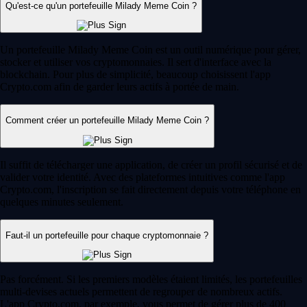
Qu'est-ce qu'un portefeuille Milady Meme Coin ?
Un portefeuille Milady Meme Coin est un outil numérique pour gérer,
stocker et utiliser vos cryptomonnaies. Il sert d'interface avec la
blockchain. Pour plus de simplicité, beaucoup choisissent l'app
Crypto.com afin de garder leurs actifs à portée de main.
Comment créer un portefeuille Milady Meme Coin ?
Il suffit de télécharger une application, de créer un profil sécurisé et de
valider votre identité. Avec des plateformes intuitives comme l'app
Crypto.com, l'inscription se fait directement depuis votre téléphone en
quelques minutes seulement.
Faut-il un portefeuille pour chaque cryptomonnaie ?
Pas forcément. Si les premiers modèles étaient limités, les portefeuilles
multi-devises actuels permettent de regrouper de nombreux actifs.
L'app Crypto.com, par exemple, vous permet de gérer plus de 400