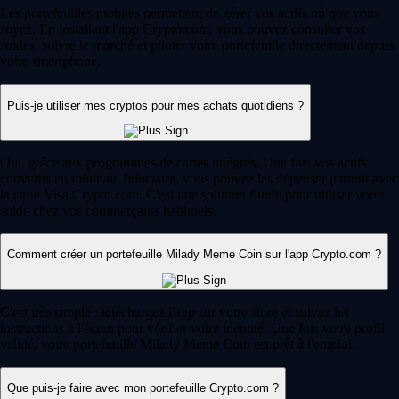
Les portefeuilles mobiles permettent de gérer vos actifs où que vous
soyez. En installant l'app Crypto.com, vous pouvez consulter vos
soldes, suivre le marché et piloter votre portefeuille directement depuis
votre smartphone.
Puis-je utiliser mes cryptos pour mes achats quotidiens ?
Oui, grâce aux programmes de cartes intégrés. Une fois vos actifs
convertis en monnaie fiduciaire, vous pouvez les dépenser partout avec
la carte Visa Crypto.com. C'est une solution fluide pour utiliser votre
solde chez vos commerçants habituels.
Comment créer un portefeuille Milady Meme Coin sur l'app Crypto.com ?
C'est très simple : téléchargez l'app sur votre store et suivez les
instructions à l'écran pour vérifier votre identité. Une fois votre profil
validé, votre portefeuille Milady Meme Coin est prêt à l'emploi.
Que puis-je faire avec mon portefeuille Crypto.com ?