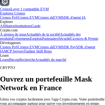
Cronos
Layer 1 compatible EVM
Explorez Cronos
Cronos PoS
Cronos EVM
Cronos zkEVM
SDK d'agent IA
Explorer
Affiliation
Institutions
Garde
Crypto.com
À propos de nous
Actualités de la société
Actualités des
produits
Événements
Emplois
Partenaires
Sécurité
Licences & Permis
Développeurs
Cronos PoS
Cronos EVM
Cronos zkEVM
SDK Pay
SDK d'agent
IA
MCP Servers
Trading Skill Repo
Learn
Learn
Bitcoin
Recherche
Actualités du marché
CRYPTO
Ouvrez un portefeuille Mask
Network en France
Gérez vos cryptos facilement avec l'app Crypto.com. Votre portefeuille
vous accompagne partout pour suivre vos investissements en temps