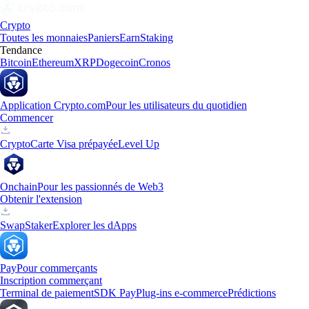
Crypto
Toutes les monnaies
Paniers
Earn
Staking
Tendance
Bitcoin
Ethereum
XRP
Dogecoin
Cronos
Application Crypto.com
Pour les utilisateurs du quotidien
Commencer
Crypto
Carte Visa prépayée
Level Up
Onchain
Pour les passionnés de Web3
Obtenir l'extension
Swap
Staker
Explorer les dApps
Pay
Pour commerçants
Inscription commerçant
Terminal de paiement
SDK Pay
Plug-ins e-commerce
Prédictions