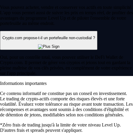
Vous pouvez acheter, vendre et conserver vos actifs en toute simplicité.
L'app vous permet aussi de suivre les prix en temps réel, de profiter des
avantages du programme Level Up et de piloter l'ensemble de votre
portefeuille au même endroit.
Crypto.com propose-t-il un portefeuille non-custodial ?
Oui, pour un contrôle total, vous pouvez utiliser le DeFi Wallet de
Crypto.com. Il permet de gérer vos cryptos et jetons tout en gardant la
pleine maîtrise de vos clés privées, en complément de votre expérience
sur l'app principale.
Informations importantes
Ce contenu informatif ne constitue pas un conseil en investissement.
Le trading de crypto-actifs comporte des risques élevés et une forte
volatilité. Évaluez votre tolérance au risque avant toute transaction. Les
récompenses et avantages sont soumis à des conditions d'éligibilité et
de détention de jetons, modifiables selon nos conditions générales.
*Zéro frais de trading jusqu'à la limite de votre niveau Level Up.
D'autres frais et spreads peuvent s'appliquer.