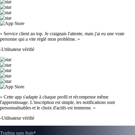
SOL
$
63.42
-0.78
%
DOGE
$
0.059636
-1.34
%