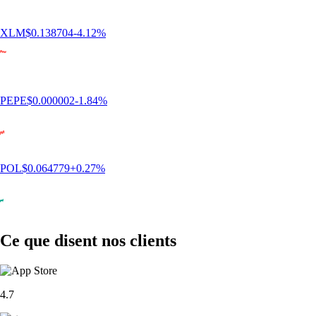
CRO
$
0.046466
-1.05
%
ADA
$
0.169558
+
2.23
%