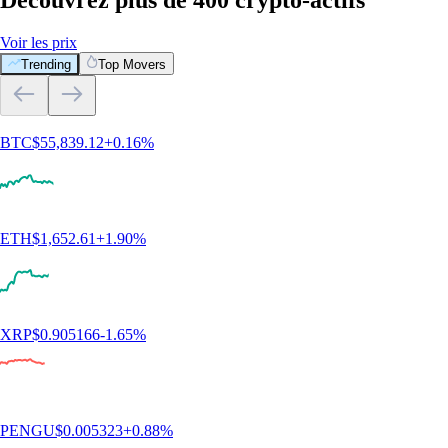
Découvrez plus de 400 crypto-actifs
Voir les prix
Trending
Top Movers
BTC
$
55,839.12
+
0.16
%