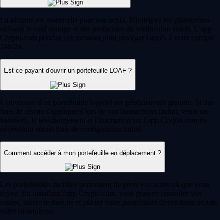
j'adore : l'app est claire, facile à utiliser et l'inscription a été très fluide.
»
-
Utilisateur vérifié
« Service client au top. Je craignais l'attente, mais j'ai eu une vraie
personne qui a vite réglé mon problème. »
-
Utilisateur vérifié
« Cette app s'adapte à chaque profil et récompense même
l'apprentissage. L'inscription est simple, les notifications sont