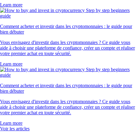
LTC
$
39.35
+
0.85
%
UNI
$
3.50
-1.26
%
XLM
$
0.138704
-4.12
%