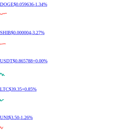
XRP
$
0.905166
-1.65
%
PENGU
$
0.005323
+
0.88
%