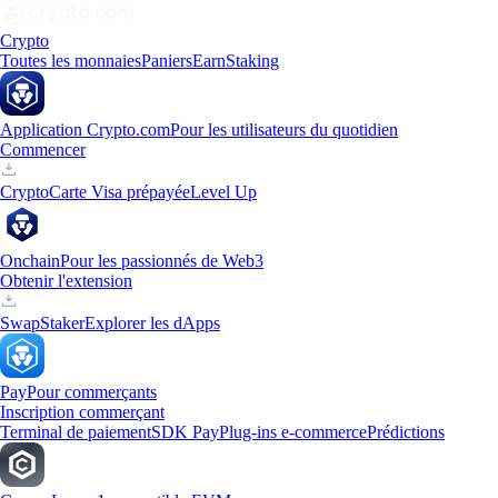
Crypto
Toutes les monnaies
Paniers
Earn
Staking
Application Crypto.com
Pour les utilisateurs du quotidien
Commencer
Crypto
Carte Visa prépayée
Level Up
Onchain
Pour les passionnés de Web3
Obtenir l'extension
Swap
Staker
Explorer les dApps
Pay
Pour commerçants
Inscription commerçant
Terminal de paiement
SDK Pay
Plug-ins e-commerce
Prédictions