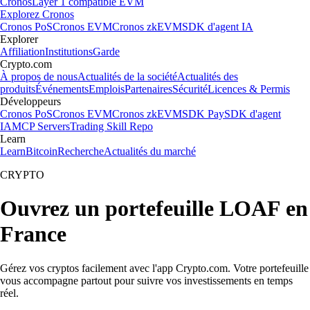
Cronos
Layer 1 compatible EVM
Explorez Cronos
Cronos PoS
Cronos EVM
Cronos zkEVM
SDK d'agent IA
Explorer
Affiliation
Institutions
Garde
Crypto.com
À propos de nous
Actualités de la société
Actualités des
produits
Événements
Emplois
Partenaires
Sécurité
Licences & Permis
Développeurs
Cronos PoS
Cronos EVM
Cronos zkEVM
SDK Pay
SDK d'agent
IA
MCP Servers
Trading Skill Repo
Learn
Learn
Bitcoin
Recherche
Actualités du marché
CRYPTO
Ouvrez un portefeuille LOAF en
France
Gérez vos cryptos facilement avec l'app Crypto.com. Votre portefeuille
vous accompagne partout pour suivre vos investissements en temps
réel.