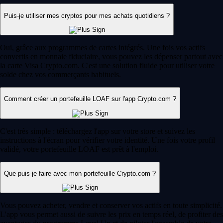
personnalisables et le choix d'actifs est immense. »
-
Utilisateur vérifié
Trading sans frais*
Faites fructifier votre argent. Achetez, vendez ou tradez plus de 400
cryptos tendance sans frais* sur l'application Crypto.com. Rejoignez
Level Up et profitez de jusqu'à 6 % de récompenses crypto sur chaque
achat avec la carte Visa Crypto.com. Conditions applicables.
Rejoindre Level Up
Guides et ressources
Tout savoir sur la crypto
Qu'est-ce qu'un portefeuille crypto ?
Que vous découvriez les cryptomonnaies ou que vous soyez déjà un