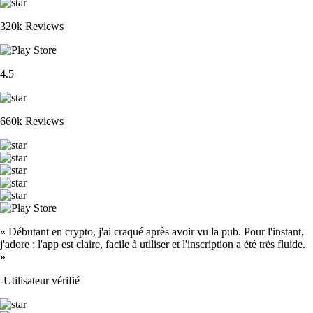
TRUMP
$
1.26
-0.72
%