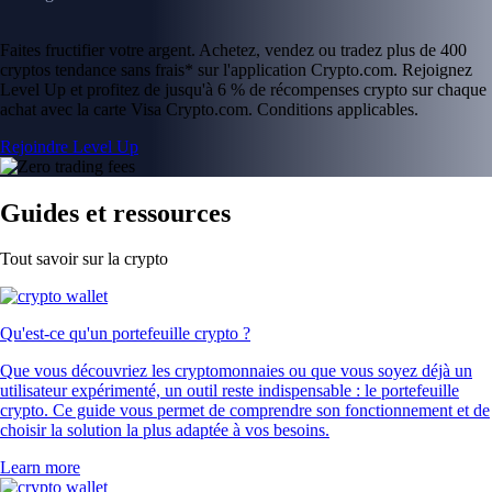
SHIB
$
0.000004
-3.27
%
USDT
$
0.865788
+
0.00
%