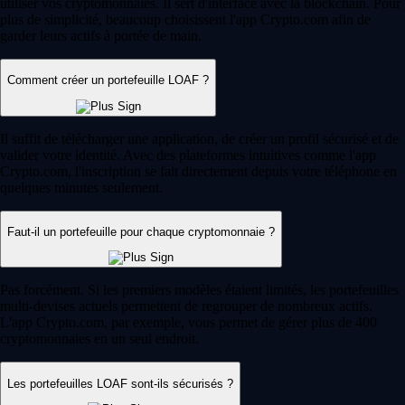
4.7
320k Reviews
4.5
660k Reviews
« Débutant en crypto, j'ai craqué après avoir vu la pub. Pour l'instant,