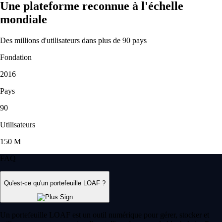
PEPE
$
0.000002
-1.84
%
POL
$
0.064779
+
0.27
%
Ce que disent nos clients