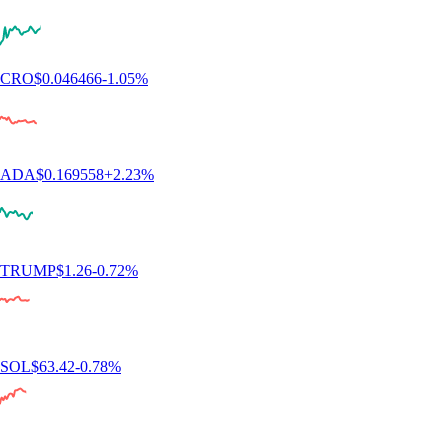
ETH
$
1,652.61
+
1.90
%