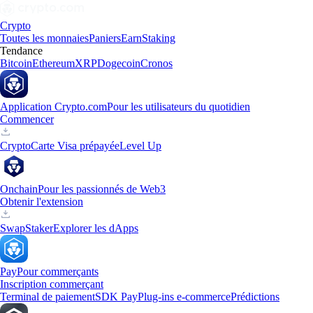
Crypto
Toutes les monnaies
Paniers
Earn
Staking
Tendance
Bitcoin
Ethereum
XRP
Dogecoin
Cronos
Application Crypto.com
Pour les utilisateurs du quotidien
Commencer
Crypto
Carte Visa prépayée
Level Up
Onchain
Pour les passionnés de Web3
Obtenir l'extension
Swap
Staker
Explorer les dApps
Pay
Pour commerçants
Inscription commerçant
Terminal de paiement
SDK Pay
Plug-ins e-commerce
Prédictions