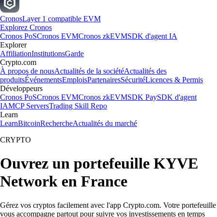
Cronos
Layer 1 compatible EVM
Explorez Cronos
Cronos PoS
Cronos EVM
Cronos zkEVM
SDK d'agent IA
Explorer
Affiliation
Institutions
Garde
Crypto.com
À propos de nous
Actualités de la société
Actualités des
produits
Événements
Emplois
Partenaires
Sécurité
Licences & Permis
Développeurs
Cronos PoS
Cronos EVM
Cronos zkEVM
SDK Pay
SDK d'agent
IA
MCP Servers
Trading Skill Repo
Learn
Learn
Bitcoin
Recherche
Actualités du marché
CRYPTO
Ouvrez un portefeuille KYVE
Network en France
Gérez vos cryptos facilement avec l'app Crypto.com. Votre portefeuille
vous accompagne partout pour suivre vos investissements en temps