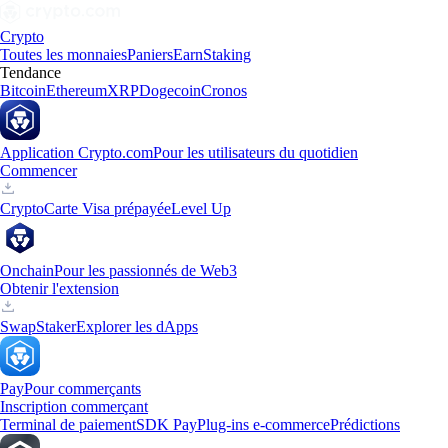
Crypto
Toutes les monnaies
Paniers
Earn
Staking
Tendance
Bitcoin
Ethereum
XRP
Dogecoin
Cronos
Application Crypto.com
Pour les utilisateurs du quotidien
Commencer
Crypto
Carte Visa prépayée
Level Up
Onchain
Pour les passionnés de Web3
Obtenir l'extension
Swap
Staker
Explorer les dApps
Pay
Pour commerçants
Inscription commerçant
Terminal de paiement
SDK Pay
Plug-ins e-commerce
Prédictions