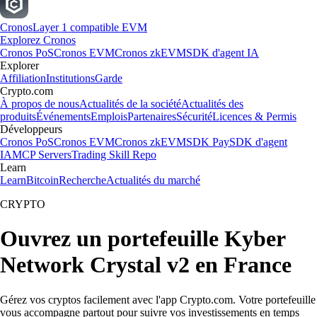
Cronos
Layer 1 compatible EVM
Explorez Cronos
Cronos PoS
Cronos EVM
Cronos zkEVM
SDK d'agent IA
Explorer
Affiliation
Institutions
Garde
Crypto.com
À propos de nous
Actualités de la société
Actualités des
produits
Événements
Emplois
Partenaires
Sécurité
Licences & Permis
Développeurs
Cronos PoS
Cronos EVM
Cronos zkEVM
SDK Pay
SDK d'agent
IA
MCP Servers
Trading Skill Repo
Learn
Learn
Bitcoin
Recherche
Actualités du marché
CRYPTO
Ouvrez un portefeuille Kyber
Network Crystal v2 en France
Gérez vos cryptos facilement avec l'app Crypto.com. Votre portefeuille
vous accompagne partout pour suivre vos investissements en temps