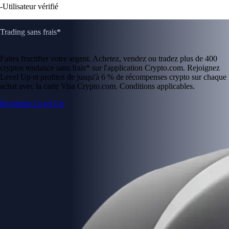
-
Utilisateur vérifié
Trading sans frais*
Faites fructifier votre argent. Achetez, vendez ou tradez plus de 400
cryptos tendance sans frais* sur l'application Crypto.com. Rejoignez
Level Up et profitez de jusqu'à 6 % de récompenses crypto sur chaque
achat avec la carte Visa Crypto.com. Conditions applicables.
Rejoindre Level Up