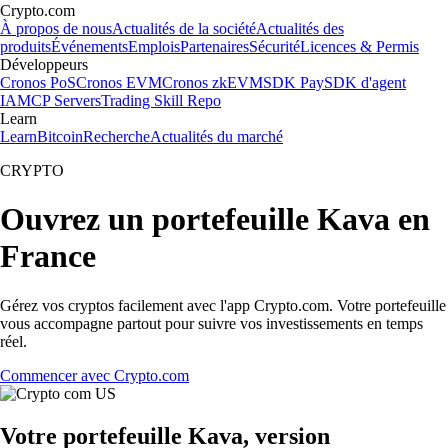
Crypto.com
À propos de nous
Actualités de la société
Actualités des
produits
Événements
Emplois
Partenaires
Sécurité
Licences & Permis
Développeurs
Cronos PoS
Cronos EVM
Cronos zkEVM
SDK Pay
SDK d'agent
IA
MCP Servers
Trading Skill Repo
Learn
Learn
Bitcoin
Recherche
Actualités du marché
CRYPTO
Ouvrez un portefeuille Kava en
France
Gérez vos cryptos facilement avec l'app Crypto.com. Votre portefeuille
vous accompagne partout pour suivre vos investissements en temps
réel.
Commencer avec Crypto.com
Votre portefeuille Kava, version