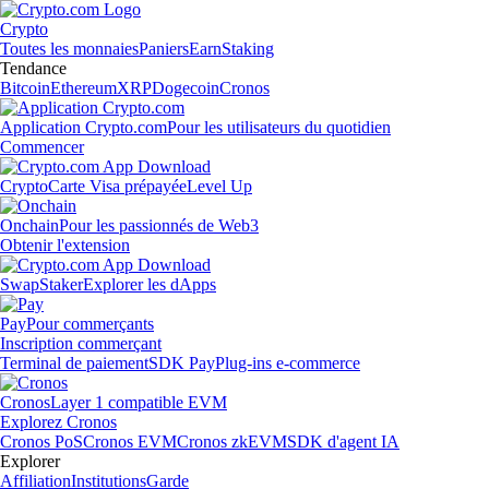
Crypto
Toutes les monnaies
Paniers
Earn
Staking
Tendance
Bitcoin
Ethereum
XRP
Dogecoin
Cronos
Application Crypto.com
Pour les utilisateurs du quotidien
Commencer
Crypto
Carte Visa prépayée
Level Up
Onchain
Pour les passionnés de Web3
Obtenir l'extension
Swap
Staker
Explorer les dApps
Pay
Pour commerçants
Inscription commerçant
Terminal de paiement
SDK Pay
Plug-ins e-commerce
Cronos
Layer 1 compatible EVM
Explorez Cronos
Cronos PoS
Cronos EVM
Cronos zkEVM
SDK d'agent IA
Explorer
Affiliation
Institutions
Garde