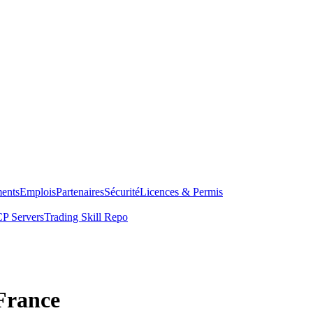
ents
Emplois
Partenaires
Sécurité
Licences & Permis
P Servers
Trading Skill Repo
France