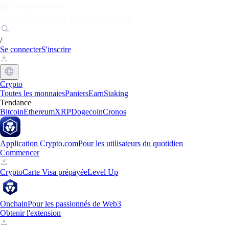
Marchés
Particuliers
Entreprises
Découvrir
/
Se connecter
S'inscrire
Crypto
Toutes les monnaies
Paniers
Earn
Staking
Tendance
Bitcoin
Ethereum
XRP
Dogecoin
Cronos
Application Crypto.com
Pour les utilisateurs du quotidien
Commencer
Crypto
Carte Visa prépayée
Level Up
Onchain
Pour les passionnés de Web3
Obtenir l'extension