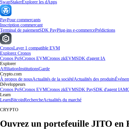
Swap
Staker
Explorer les dApps
Pay
Pour commerçants
Inscription commerçant
Terminal de paiement
SDK Pay
Plug-ins e-commerce
Prédictions
Cronos
Layer 1 compatible EVM
Explorez Cronos
Cronos PoS
Cronos EVM
Cronos zkEVM
SDK d'agent IA
Explorer
Affiliation
Institutions
Garde
Crypto.com
À propos de nous
Actualités de la société
Actualités des produits
Événem
Développeurs
Cronos PoS
Cronos EVM
Cronos zkEVM
SDK Pay
SDK d'agent IA
MC
Learn
Learn
Bitcoin
Recherche
Actualités du marché
CRYPTO
Ouvrez un portefeuille JITO en 