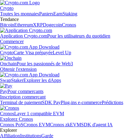
Crypto
Toutes les monnaies
Paniers
Earn
Staking
Tendance
Bitcoin
Ethereum
XRP
Dogecoin
Cronos
Application Crypto.com
Pour les utilisateurs du quotidien
Commencer
Crypto
Carte Visa prépayée
Level Up
Onchain
Pour les passionnés de Web3
Obtenir l'extension
Swap
Staker
Explorer les dApps
Pay
Pour commerçants
Inscription commerçant
Terminal de paiement
SDK Pay
Plug-ins e-commerce
Prédictions
Cronos
Layer 1 compatible EVM
Explorez Cronos
Cronos PoS
Cronos EVM
Cronos zkEVM
SDK d'agent IA
Explorer
Affiliation
Institutions
Garde