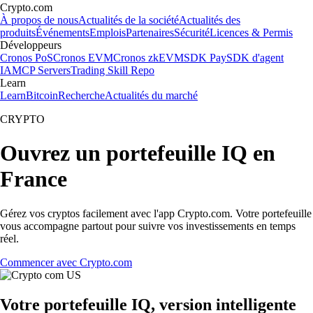
Crypto.com
À propos de nous
Actualités de la société
Actualités des
produits
Événements
Emplois
Partenaires
Sécurité
Licences & Permis
Développeurs
Cronos PoS
Cronos EVM
Cronos zkEVM
SDK Pay
SDK d'agent
IA
MCP Servers
Trading Skill Repo
Learn
Learn
Bitcoin
Recherche
Actualités du marché
CRYPTO
Ouvrez un portefeuille IQ en
France
Gérez vos cryptos facilement avec l'app Crypto.com. Votre portefeuille
vous accompagne partout pour suivre vos investissements en temps
réel.
Commencer avec Crypto.com
Votre portefeuille IQ, version intelligente