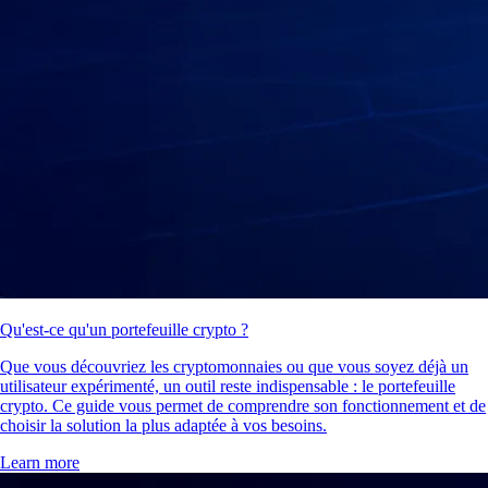
Qu'est-ce qu'un portefeuille crypto ?
Que vous découvriez les cryptomonnaies ou que vous soyez déjà un
utilisateur expérimenté, un outil reste indispensable : le portefeuille
crypto. Ce guide vous permet de comprendre son fonctionnement et de
choisir la solution la plus adaptée à vos besoins.
Learn more