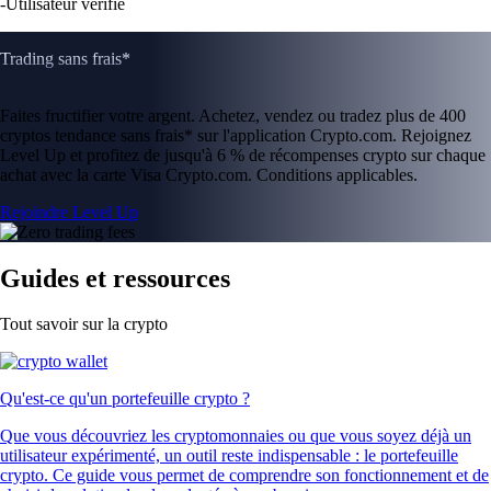
-
Utilisateur vérifié
Trading sans frais*
Faites fructifier votre argent. Achetez, vendez ou tradez plus de 400
cryptos tendance sans frais* sur l'application Crypto.com. Rejoignez
Level Up et profitez de jusqu'à 6 % de récompenses crypto sur chaque
achat avec la carte Visa Crypto.com. Conditions applicables.
Rejoindre Level Up
Guides et ressources
Tout savoir sur la crypto
Qu'est-ce qu'un portefeuille crypto ?
Que vous découvriez les cryptomonnaies ou que vous soyez déjà un
utilisateur expérimenté, un outil reste indispensable : le portefeuille
crypto. Ce guide vous permet de comprendre son fonctionnement et de