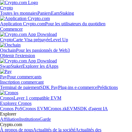
Crypto
Toutes les monnaies
Paniers
Earn
Staking
Application Crypto.com
Pour les utilisateurs du quotidien
Commencer
Crypto
Carte Visa prépayée
Level Up
Onchain
Pour les passionnés de Web3
Obtenir l'extension
Swap
Staker
Explorer les dApps
Pay
Pour commerçants
Inscription commerçant
Terminal de paiement
SDK Pay
Plug-ins e-commerce
Prédictions
Cronos
Layer 1 compatible EVM
Explorez Cronos
Cronos PoS
Cronos EVM
Cronos zkEVM
SDK d'agent IA
Explorer
Affiliation
Institutions
Garde
Crypto.com
À propos de nous
Actualités de la société
Actualités des