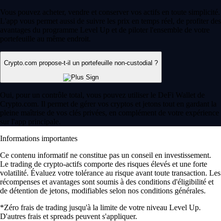
Vous pouvez acheter, vendre et conserver vos actifs en toute simplicité.
L'app vous permet aussi de suivre les prix en temps réel, de profiter des
avantages du programme Level Up et de piloter l'ensemble de votre
portefeuille au même endroit.
Crypto.com propose-t-il un portefeuille non-custodial ?
Oui, pour un contrôle total, vous pouvez utiliser le DeFi Wallet de
Crypto.com. Il permet de gérer vos cryptos et jetons tout en gardant la
pleine maîtrise de vos clés privées, en complément de votre expérience
sur l'app principale.
Informations importantes
Ce contenu informatif ne constitue pas un conseil en investissement.
Le trading de crypto-actifs comporte des risques élevés et une forte
volatilité. Évaluez votre tolérance au risque avant toute transaction. Les
récompenses et avantages sont soumis à des conditions d'éligibilité et
de détention de jetons, modifiables selon nos conditions générales.
*Zéro frais de trading jusqu'à la limite de votre niveau Level Up.
D'autres frais et spreads peuvent s'appliquer.