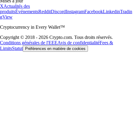
Mises à jour
X
Actualités des
produits
Événements
Reddit
Discord
Instagram
Facebook
Linkedin
Tradin
gView
Cryptocurrency in Every Wallet™
Copyright © 2018 - 2026 Crypto.com. Tous droits réservés.
Conditions générales de l'EEE
Avis de confidentialité
Fees &
Limits
Statut
Préférences en matière de cookies