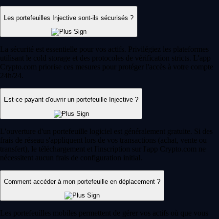
Les portefeuilles Injective sont-ils sécurisés ?
La sécurité est essentielle pour vos actifs. Privilégiez les plateformes
utilisant le cold storage et des protocoles de vérification stricts. L'app
Crypto.com priorise ces mesures pour protéger l'accès à votre compte
24h/24.
Est-ce payant d'ouvrir un portefeuille Injective ?
L'ouverture d'un portefeuille logiciel est généralement gratuite. Si des
frais de réseau s'appliquent lors de vos transactions (achat, vente ou
transfert), le téléchargement et l'inscription sur l'app Crypto.com ne
nécessitent aucun frais de configuration initial.
Comment accéder à mon portefeuille en déplacement ?
Les portefeuilles mobiles permettent de gérer vos actifs où que vous