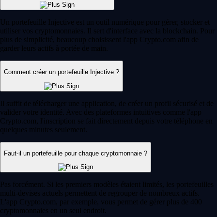
Un portefeuille Injective est un outil numérique pour gérer, stocker et
utiliser vos cryptomonnaies. Il sert d'interface avec la blockchain. Pour
plus de simplicité, beaucoup choisissent l'app Crypto.com afin de
garder leurs actifs à portée de main.
Comment créer un portefeuille Injective ?
Il suffit de télécharger une application, de créer un profil sécurisé et de
valider votre identité. Avec des plateformes intuitives comme l'app
Crypto.com, l'inscription se fait directement depuis votre téléphone en
quelques minutes seulement.
Faut-il un portefeuille pour chaque cryptomonnaie ?
Pas forcément. Si les premiers modèles étaient limités, les portefeuilles
multi-devises actuels permettent de regrouper de nombreux actifs.
L'app Crypto.com, par exemple, vous permet de gérer plus de 400
cryptomonnaies en un seul endroit.