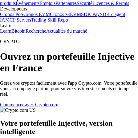
produits
Événements
Emplois
Partenaires
Sécurité
Licences & Permis
Développeurs
Cronos PoS
Cronos EVM
Cronos zkEVM
SDK Pay
SDK d'agent
IA
MCP Servers
Trading Skill Repo
Learn
Learn
Bitcoin
Recherche
Actualités du marché
CRYPTO
Ouvrez un portefeuille Injective
en France
Gérez vos cryptos facilement avec l'app Crypto.com. Votre portefeuille
vous accompagne partout pour suivre vos investissements en temps
réel.
Commencer avec Crypto.com
Votre portefeuille Injective, version
intelligente