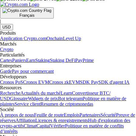
Français
|
USD
Produits
Application Crypto.com
Onchain
Level Up
Marchés
Crypto
Particularités
Cartes
Paniers
Earn
Staking
Staking DeFi
Pay
Prime
Entreprises
Garde
Pay pour commerçant
Développeurs
Cronos PoS
Cronos EVM
Cronos zkEVM
SDK Pay
SDK d'agent IA
Ressources
Recherche
Actualités du marché
Learn
Convertisseur BTC/
USD
Glossaire
Widgets de prix
Bot telegram
Politique en matière de
plaintes
Service client
Resumen de criptomonedas
Société
À propos de nous
Feuille de route
Emplois
Partenaires
Sécurité
Preuve de
réserves
Affiliation
Licences & enregistrements
Hub d'exploration des
crypto-actifs
Climat
Capital
Vérifier
Politique en matière de conflits
d’intérêts