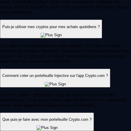
soyez. En installant l'app Crypto.com, vous pouvez consulter vos
soldes, suivre le marché et piloter votre portefeuille directement depuis
votre smartphone.
Puis-je utiliser mes cryptos pour mes achats quotidiens ?
Oui, grâce aux programmes de cartes intégrés. Une fois vos actifs
convertis en monnaie fiduciaire, vous pouvez les dépenser partout avec
la carte Visa Crypto.com. C'est une solution fluide pour utiliser votre
solde chez vos commerçants habituels.
Comment créer un portefeuille Injective sur l'app Crypto.com ?
C'est très simple : téléchargez l'app sur votre store et suivez les
instructions à l'écran pour vérifier votre identité. Une fois votre profil
validé, votre portefeuille Injective est prêt à l'emploi.
Que puis-je faire avec mon portefeuille Crypto.com ?