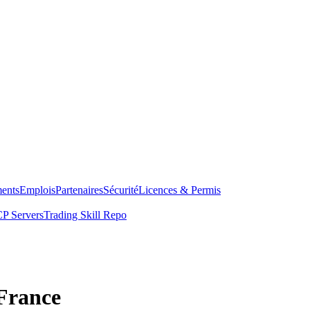
ents
Emplois
Partenaires
Sécurité
Licences & Permis
P Servers
Trading Skill Repo
 France