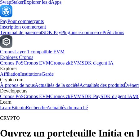
Swap
Staker
Explorer les dApps
Pay
Pour commerçants
Inscription commerçant
Terminal de paiement
SDK Pay
Plug-ins e-commerce
Prédictions
Cronos
Layer 1 compatible EVM
Explorez Cronos
Cronos PoS
Cronos EVM
Cronos zkEVM
SDK d'agent IA
Explorer
Affiliation
Institutions
Garde
Crypto.com
À propos de nous
Actualités de la société
Actualités des produits
Événem
Développeurs
Cronos PoS
Cronos EVM
Cronos zkEVM
SDK Pay
SDK d'agent IA
MC
Learn
Learn
Bitcoin
Recherche
Actualités du marché
CRYPTO
Ouvrez un portefeuille Initia en