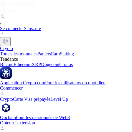
Marchés
Particuliers
Entreprises
Découvrir
/
Se connecter
S'inscrire
Crypto
Toutes les monnaies
Paniers
Earn
Staking
Tendance
Bitcoin
Ethereum
XRP
Dogecoin
Cronos
Application Crypto.com
Pour les utilisateurs du quotidien
Commencer
Crypto
Carte Visa prépayée
Level Up
Onchain
Pour les passionnés de Web3
Obtenir l'extension