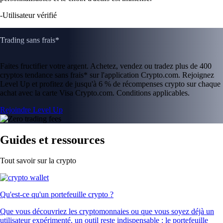
-
Utilisateur vérifié
Trading sans frais*
Faites fructifier votre argent. Achetez, vendez ou tradez plus de 400
cryptos tendance sans frais* sur l'application Crypto.com. Rejoignez
Level Up et profitez de jusqu'à 6 % de récompenses crypto sur chaque
achat avec la carte Visa Crypto.com. Conditions applicables.
Rejoindre Level Up
Guides et ressources
Tout savoir sur la crypto
Qu'est-ce qu'un portefeuille crypto ?
Que vous découvriez les cryptomonnaies ou que vous soyez déjà un
utilisateur expérimenté, un outil reste indispensable : le portefeuille