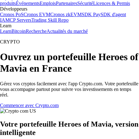
produits
Événements
Emplois
Partenaires
Sécurité
Licences & Permis
Développeurs
Cronos PoS
Cronos EVM
Cronos zkEVM
SDK Pay
SDK d'agent
IA
MCP Servers
Trading Skill Repo
Learn
Learn
Bitcoin
Recherche
Actualités du marché
CRYPTO
Ouvrez un portefeuille Heroes of
Mavia en France
Gérez vos cryptos facilement avec l'app Crypto.com. Votre portefeuille
vous accompagne partout pour suivre vos investissements en temps
réel.
Commencer avec Crypto.com
Votre portefeuille Heroes of Mavia, version
intelligente