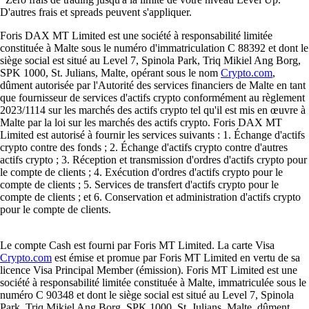
D'autres frais et spreads peuvent s'appliquer.
Foris DAX MT Limited est une société à responsabilité limitée
constituée à Malte sous le numéro d'immatriculation C 88392 et dont le
siège social est situé au Level 7, Spinola Park, Triq Mikiel Ang Borg,
SPK 1000, St. Julians, Malte, opérant sous le nom
Crypto.com
,
dûment autorisée par l'Autorité des services financiers de Malte en tant
que fournisseur de services d'actifs crypto conformément au règlement
2023/1114 sur les marchés des actifs crypto tel qu'il est mis en œuvre à
Malte par la loi sur les marchés des actifs crypto. Foris DAX MT
Limited est autorisé à fournir les services suivants : 1. Échange d'actifs
crypto contre des fonds ; 2. Échange d'actifs crypto contre d'autres
actifs crypto ; 3. Réception et transmission d'ordres d'actifs crypto pour
le compte de clients ; 4. Exécution d'ordres d'actifs crypto pour le
compte de clients ; 5. Services de transfert d'actifs crypto pour le
compte de clients ; et 6. Conservation et administration d'actifs crypto
pour le compte de clients.
Le compte Cash est fourni par Foris MT Limited. La carte Visa
Crypto.com
est émise et promue par Foris MT Limited en vertu de sa
licence Visa Principal Member (émission). Foris MT Limited est une
société à responsabilité limitée constituée à Malte, immatriculée sous le
numéro C 90348 et dont le siège social est situé au Level 7, Spinola
Park, Triq Mikiel Ang Borg, SPK 1000, St. Julians, Malte, dûment