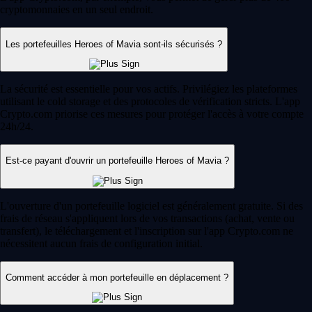
cryptomonnaies en un seul endroit.
Les portefeuilles Heroes of Mavia sont-ils sécurisés ?
La sécurité est essentielle pour vos actifs. Privilégiez les plateformes
utilisant le cold storage et des protocoles de vérification stricts. L'app
Crypto.com priorise ces mesures pour protéger l'accès à votre compte
24h/24.
Est-ce payant d'ouvrir un portefeuille Heroes of Mavia ?
L'ouverture d'un portefeuille logiciel est généralement gratuite. Si des
frais de réseau s'appliquent lors de vos transactions (achat, vente ou
transfert), le téléchargement et l'inscription sur l'app Crypto.com ne
nécessitent aucun frais de configuration initial.
Comment accéder à mon portefeuille en déplacement ?