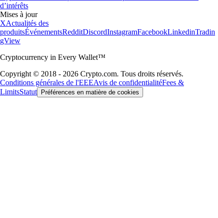
d’intérêts
Mises à jour
X
Actualités des
produits
Événements
Reddit
Discord
Instagram
Facebook
Linkedin
Tradin
gView
Cryptocurrency in Every Wallet™
Copyright © 2018 - 2026 Crypto.com. Tous droits réservés.
Conditions générales de l'EEE
Avis de confidentialité
Fees &
Limits
Statut
Préférences en matière de cookies