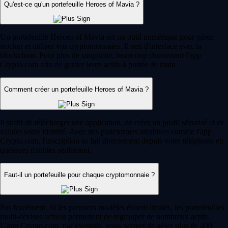
Qu'est-ce qu'un portefeuille Heroes of Mavia ?
Un portefeuille Heroes of Mavia est un outil numérique pour gérer,
stocker et utiliser vos cryptomonnaies. Il sert d'interface avec la
blockchain. Pour plus de simplicité, beaucoup choisissent l'app
Crypto.com afin de garder leurs actifs à portée de main.
Comment créer un portefeuille Heroes of Mavia ?
Il suffit de télécharger une application, de créer un profil sécurisé et de
valider votre identité. Avec des plateformes intuitives comme l'app
Crypto.com, l'inscription se fait directement depuis votre téléphone en
quelques minutes seulement.
Faut-il un portefeuille pour chaque cryptomonnaie ?
Pas forcément. Si les premiers modèles étaient limités, les portefeuilles
multi-devises actuels permettent de regrouper de nombreux actifs.
L'app Crypto.com, par exemple, vous permet de gérer plus de 400