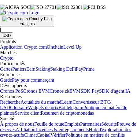
Français
|
USD
Produits
Application Crypto.com
Onchain
Level Up
Marchés
Crypto
Particularités
Cartes
Paniers
Earn
Staking
Staking DeFi
Pay
Prime
Entreprises
Garde
Pay pour commerçant
Développeurs
Cronos PoS
Cronos EVM
Cronos zkEVM
SDK Pay
SDK d'agent IA
Ressources
Recherche
Actualités du marché
Learn
Convertisseur BTC/
USD
Glossaire
Widgets de prix
Bot telegram
Politique en matière de
plaintes
Service client
Resumen de criptomonedas
Société
À propos de nous
Feuille de route
Emplois
Partenaires
Sécurité
Preuve de
réserves
Affiliation
Licences & enregistrements
Hub d'exploration des
crypto-actifs
Climat
Capital
Vérifier
Politique en matière de conflits