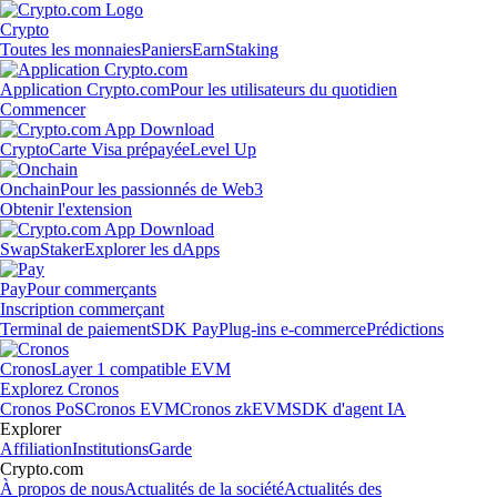
Crypto
Toutes les monnaies
Paniers
Earn
Staking
Application Crypto.com
Pour les utilisateurs du quotidien
Commencer
Crypto
Carte Visa prépayée
Level Up
Onchain
Pour les passionnés de Web3
Obtenir l'extension
Swap
Staker
Explorer les dApps
Pay
Pour commerçants
Inscription commerçant
Terminal de paiement
SDK Pay
Plug-ins e-commerce
Prédictions
Cronos
Layer 1 compatible EVM
Explorez Cronos
Cronos PoS
Cronos EVM
Cronos zkEVM
SDK d'agent IA
Explorer
Affiliation
Institutions
Garde
Crypto.com
À propos de nous
Actualités de la société
Actualités des