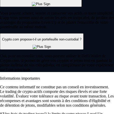
Vous pouvez acheter, vendre et conserver vos actifs en toute simplicité.
L'app vous permet aussi de suivre les prix en temps réel, de profiter des
avantages du programme Level Up et de piloter l'ensemble de votre
portefeuille au même endroit.
Crypto.com propose-t-il un portefeuille non-custodial ?
Oui, pour un contrôle total, vous pouvez utiliser le DeFi Wallet de
Crypto.com. Il permet de gérer vos cryptos et jetons tout en gardant la
pleine maîtrise de vos clés privées, en complément de votre expérience
sur l'app principale.
Informations importantes
Ce contenu informatif ne constitue pas un conseil en investissement.
Le trading de crypto-actifs comporte des risques élevés et une forte
volatilité. Évaluez votre tolérance au risque avant toute transaction. Les
récompenses et avantages sont soumis à des conditions d'éligibilité et
de détention de jetons, modifiables selon nos conditions générales.
*Zéro frais de trading jusqu'à la limite de votre niveau Level Up.