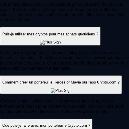
Les portefeuilles mobiles permettent de gérer vos actifs où que vous
soyez. En installant l'app Crypto.com, vous pouvez consulter vos
soldes, suivre le marché et piloter votre portefeuille directement depuis
votre smartphone.
Puis-je utiliser mes cryptos pour mes achats quotidiens ?
Oui, grâce aux programmes de cartes intégrés. Une fois vos actifs
convertis en monnaie fiduciaire, vous pouvez les dépenser partout avec
la carte Visa Crypto.com. C'est une solution fluide pour utiliser votre
solde chez vos commerçants habituels.
Comment créer un portefeuille Heroes of Mavia sur l'app Crypto.com ?
C'est très simple : téléchargez l'app sur votre store et suivez les
instructions à l'écran pour vérifier votre identité. Une fois votre profil
validé, votre portefeuille Heroes of Mavia est prêt à l'emploi.
Que puis-je faire avec mon portefeuille Crypto.com ?