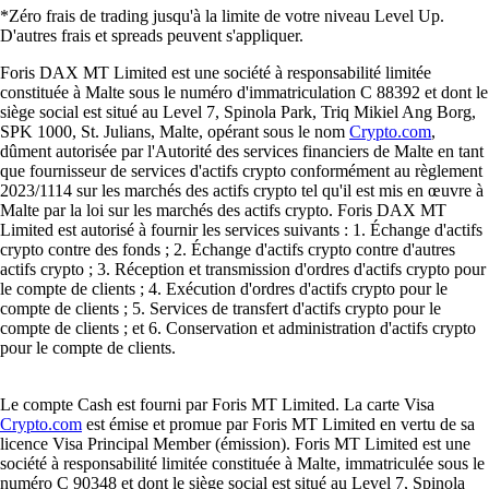
*Zéro frais de trading jusqu'à la limite de votre niveau Level Up.
D'autres frais et spreads peuvent s'appliquer.
Foris DAX MT Limited est une société à responsabilité limitée
constituée à Malte sous le numéro d'immatriculation C 88392 et dont le
siège social est situé au Level 7, Spinola Park, Triq Mikiel Ang Borg,
SPK 1000, St. Julians, Malte, opérant sous le nom
Crypto.com
,
dûment autorisée par l'Autorité des services financiers de Malte en tant
que fournisseur de services d'actifs crypto conformément au règlement
2023/1114 sur les marchés des actifs crypto tel qu'il est mis en œuvre à
Malte par la loi sur les marchés des actifs crypto. Foris DAX MT
Limited est autorisé à fournir les services suivants : 1. Échange d'actifs
crypto contre des fonds ; 2. Échange d'actifs crypto contre d'autres
actifs crypto ; 3. Réception et transmission d'ordres d'actifs crypto pour
le compte de clients ; 4. Exécution d'ordres d'actifs crypto pour le
compte de clients ; 5. Services de transfert d'actifs crypto pour le
compte de clients ; et 6. Conservation et administration d'actifs crypto
pour le compte de clients.
Le compte Cash est fourni par Foris MT Limited. La carte Visa
Crypto.com
est émise et promue par Foris MT Limited en vertu de sa
licence Visa Principal Member (émission). Foris MT Limited est une
société à responsabilité limitée constituée à Malte, immatriculée sous le
numéro C 90348 et dont le siège social est situé au Level 7, Spinola