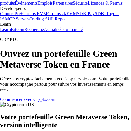
produits
Événements
Emplois
Partenaires
Sécurité
Licences & Permis
Développeurs
Cronos PoS
Cronos EVM
Cronos zkEVM
SDK Pay
SDK d'agent
IA
MCP Servers
Trading Skill Repo
Learn
Learn
Bitcoin
Recherche
Actualités du marché
CRYPTO
Ouvrez un portefeuille Green
Metaverse Token en France
Gérez vos cryptos facilement avec l'app Crypto.com. Votre portefeuille
vous accompagne partout pour suivre vos investissements en temps
réel.
Commencer avec Crypto.com
Votre portefeuille Green Metaverse Token,
version intelligente