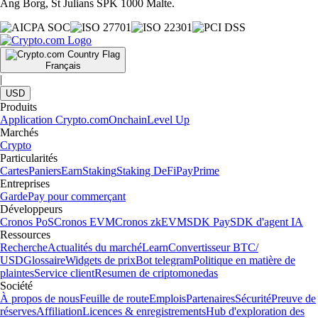
Ang Borg, St Julians SPK 1000 Malte.
Français
|
USD
Produits
Application Crypto.com
Onchain
Level Up
Marchés
Crypto
Particularités
Cartes
Paniers
Earn
Staking
Staking DeFi
Pay
Prime
Entreprises
Garde
Pay pour commerçant
Développeurs
Cronos PoS
Cronos EVM
Cronos zkEVM
SDK Pay
SDK d'agent IA
Ressources
Recherche
Actualités du marché
Learn
Convertisseur BTC/
USD
Glossaire
Widgets de prix
Bot telegram
Politique en matière de
plaintes
Service client
Resumen de criptomonedas
Société
À propos de nous
Feuille de route
Emplois
Partenaires
Sécurité
Preuve de
réserves
Affiliation
Licences & enregistrements
Hub d'exploration des