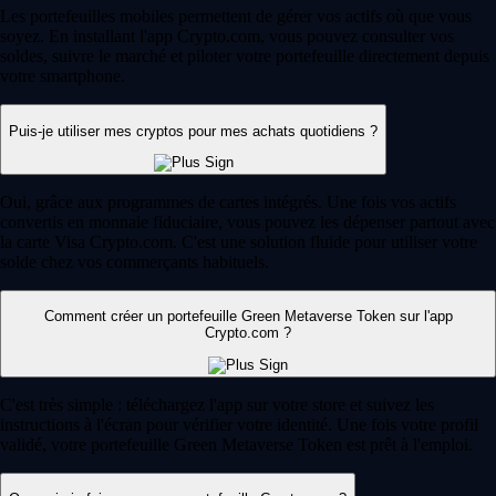
Les portefeuilles mobiles permettent de gérer vos actifs où que vous
soyez. En installant l'app Crypto.com, vous pouvez consulter vos
soldes, suivre le marché et piloter votre portefeuille directement depuis
votre smartphone.
Puis-je utiliser mes cryptos pour mes achats quotidiens ?
Oui, grâce aux programmes de cartes intégrés. Une fois vos actifs
convertis en monnaie fiduciaire, vous pouvez les dépenser partout avec
la carte Visa Crypto.com. C'est une solution fluide pour utiliser votre
solde chez vos commerçants habituels.
Comment créer un portefeuille Green Metaverse Token sur l'app
Crypto.com ?
C'est très simple : téléchargez l'app sur votre store et suivez les
instructions à l'écran pour vérifier votre identité. Une fois votre profil
validé, votre portefeuille Green Metaverse Token est prêt à l'emploi.