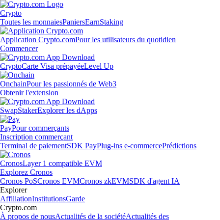
Crypto
Toutes les monnaies
Paniers
Earn
Staking
Application Crypto.com
Pour les utilisateurs du quotidien
Commencer
Crypto
Carte Visa prépayée
Level Up
Onchain
Pour les passionnés de Web3
Obtenir l'extension
Swap
Staker
Explorer les dApps
Pay
Pour commerçants
Inscription commerçant
Terminal de paiement
SDK Pay
Plug-ins e-commerce
Prédictions
Cronos
Layer 1 compatible EVM
Explorez Cronos
Cronos PoS
Cronos EVM
Cronos zkEVM
SDK d'agent IA
Explorer
Affiliation
Institutions
Garde
Crypto.com
À propos de nous
Actualités de la société
Actualités des