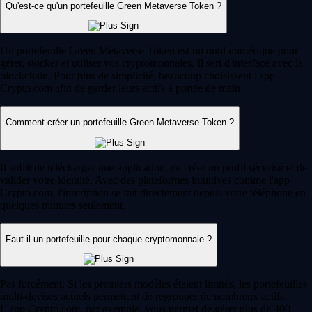
Qu'est-ce qu'un portefeuille Green Metaverse Token ?
Un portefeuille Green Metaverse Token est un outil numérique pour
gérer, stocker et utiliser vos cryptomonnaies. Il sert d'interface avec la
blockchain. Pour plus de simplicité, beaucoup choisissent l'app
Crypto.com afin de garder leurs actifs à portée de main.
Comment créer un portefeuille Green Metaverse Token ?
Il suffit de télécharger une application, de créer un profil sécurisé et de
valider votre identité. Avec des plateformes intuitives comme l'app
Crypto.com, l'inscription se fait directement depuis votre téléphone en
quelques minutes seulement.
Faut-il un portefeuille pour chaque cryptomonnaie ?
Pas forcément. Si les premiers modèles étaient limités, les portefeuilles
multi-devises actuels permettent de regrouper de nombreux actifs.
L'app Crypto.com, par exemple, vous permet de gérer plus de 400