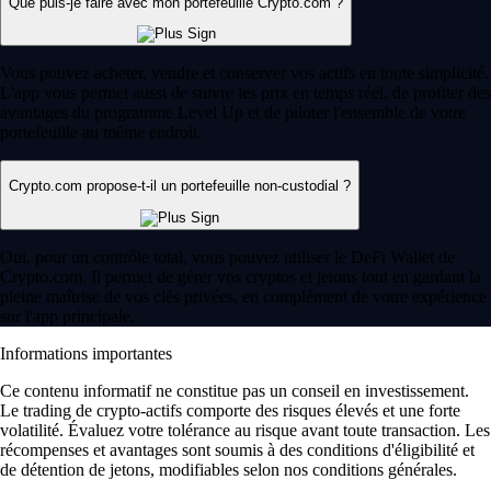
Que puis-je faire avec mon portefeuille Crypto.com ?
Vous pouvez acheter, vendre et conserver vos actifs en toute simplicité.
L'app vous permet aussi de suivre les prix en temps réel, de profiter des
avantages du programme Level Up et de piloter l'ensemble de votre
portefeuille au même endroit.
Crypto.com propose-t-il un portefeuille non-custodial ?
Oui, pour un contrôle total, vous pouvez utiliser le DeFi Wallet de
Crypto.com. Il permet de gérer vos cryptos et jetons tout en gardant la
pleine maîtrise de vos clés privées, en complément de votre expérience
sur l'app principale.
Informations importantes
Ce contenu informatif ne constitue pas un conseil en investissement.
Le trading de crypto-actifs comporte des risques élevés et une forte
volatilité. Évaluez votre tolérance au risque avant toute transaction. Les
récompenses et avantages sont soumis à des conditions d'éligibilité et
de détention de jetons, modifiables selon nos conditions générales.