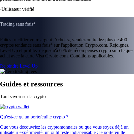
-
Utilisateur vérifié
Trading sans frais*
Faites fructifier votre argent. Achetez, vendez ou tradez plus de 400
cryptos tendance sans frais* sur l'application Crypto.com. Rejoignez
Level Up et profitez de jusqu'à 6 % de récompenses crypto sur chaque
achat avec la carte Visa Crypto.com. Conditions applicables.
Rejoindre Level Up
Guides et ressources
Tout savoir sur la crypto
Qu'est-ce qu'un portefeuille crypto ?
Que vous découvriez les cryptomonnaies ou que vous soyez déjà un
utilisateur expérimenté, un outil reste indispensable : le portefeuille