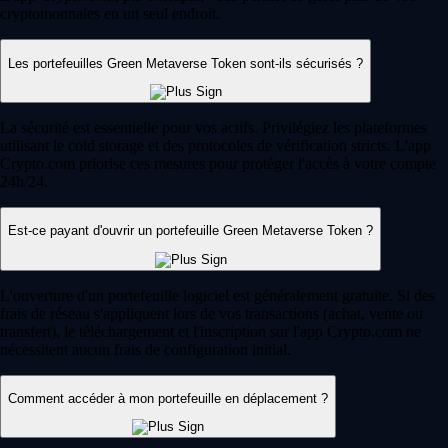
cryptomonnaies en un seul endroit.
Les portefeuilles Green Metaverse Token sont-ils sécurisés ?
La sécurité est essentielle pour vos actifs. Privilégiez les plateformes
utilisant le cold storage et des protocoles de vérification stricts. L'app
Crypto.com priorise ces mesures pour protéger l'accès à votre compte
24h/24.
Est-ce payant d'ouvrir un portefeuille Green Metaverse Token ?
L'ouverture d'un portefeuille logiciel est généralement gratuite. Si des
frais de réseau s'appliquent lors de vos transactions (achat, vente ou
transfert), le téléchargement et l'inscription sur l'app Crypto.com ne
nécessitent aucun frais de configuration initial.
Comment accéder à mon portefeuille en déplacement ?